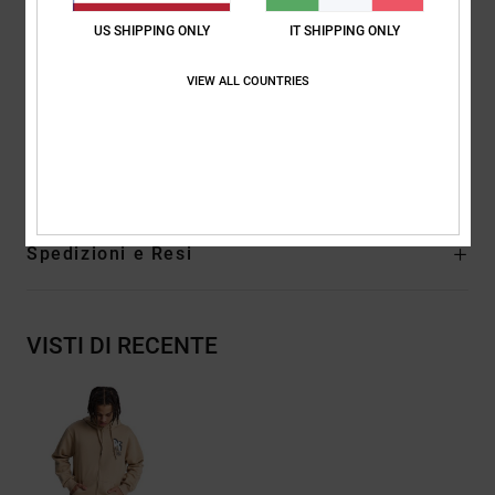
Nastratura spigata sul retro del collo
US SHIPPING ONLY
IT SHIPPING ONLY
Zip a spirale in nylon aperta
Occhielli metallici e coulisse piatte con punte marcate in
VIEW ALL COUNTRIES
metallo
Composizione
[Tessuto principale] 55% cotone, 25% cotone
riciclato, 20% poliestere riciclato
Spedizioni e Resi
VISTI DI RECENTE