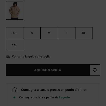
Borse e
risposte
zaini
alle
domande
più
Cinture e
frequenti e
portamonete
accedi al
nostro
XS
S
M
L
XL
modulo di
contatto.
XXL
Consulta
le FAQ
Consulta la guida alle taglie
Aggiungi al carrello
Consegna a casa o presso un punto di ritiro
Consegna prevista a partire da
8 agosto