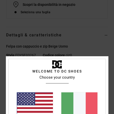
Scopri la disponibilità in negozio
Seleziona una taglia
Dettagli & caratteristiche
Felpa con cappuccio e zip Beige Uomo
Style
EDYSF03267
Codice colore
cjz0
Caratteristiche
WELCOME TO DC SHOES
Choose your country
Tessuto:
french terry scamosciato in cotone di peso medio,
cotone riciclato, poliestere riciclato con rovescio semi-
spazzolato [280 g/m²]
Vestibilità:
vestibilità regular classica e comoda
Tasche:
Tascone applicato a marsupio
Stampe a scarico sul petto sinistro e sulla schiena