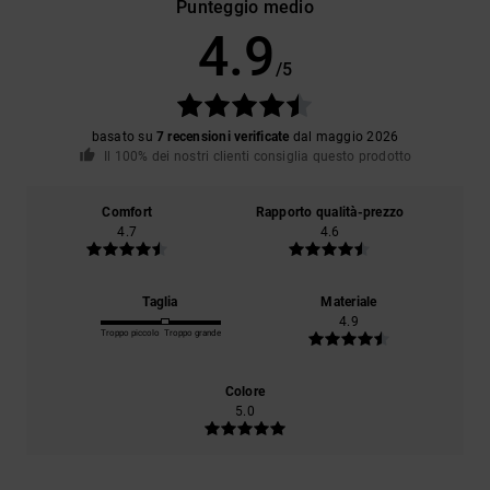
Punteggio medio
4.9
/5
basato su
7 recensioni verificate
dal maggio 2026
Il 100% dei nostri clienti consiglia questo prodotto
Comfort
Rapporto qualità-prezzo
4.7
4.6
Taglia
Materiale
4.9
Troppo piccolo
Troppo grande
Colore
5.0