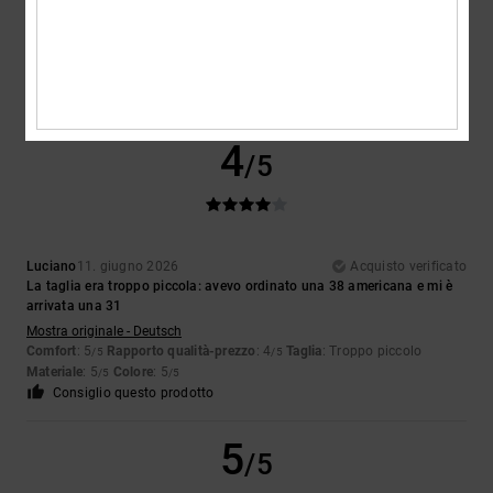
in offerta ✨️
Mostra originale - Français
Comfort
: 5
Rapporto qualità-prezzo
: 4
Taglia
: Taglia perfetta
/5
/5
Materiale
: 5
Colore
: 5
/5
/5
Consiglio questo prodotto
4
/5
Luciano
11. giugno 2026
Acquisto verificato
La taglia era troppo piccola: avevo ordinato una 38 americana e mi è
arrivata una 31
Mostra originale - Deutsch
Comfort
: 5
Rapporto qualità-prezzo
: 4
Taglia
: Troppo piccolo
/5
/5
Materiale
: 5
Colore
: 5
/5
/5
Consiglio questo prodotto
5
/5