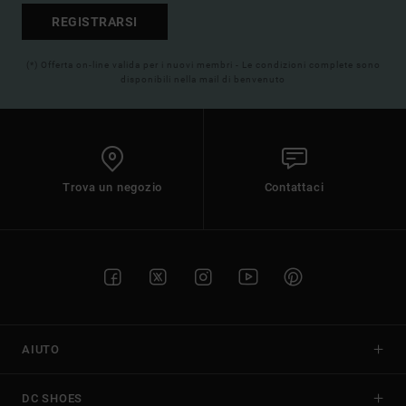
REGISTRARSI
(*) Offerta on-line valida per i nuovi membri - Le condizioni complete sono
disponibili nella mail di benvenuto
Trova un negozio
Contattaci
AIUTO
DC SHOES