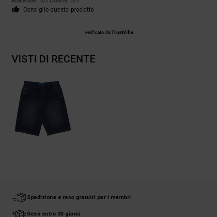
Materiale
: 5
Colore
: 5
/5
/5
Consiglio questo prodotto
Verificato da
TrustVille
VISTI DI RECENTE
Spedizione e reso gratuiti per i membri
Reso entro 30 giorni