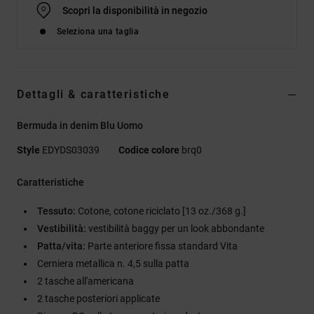
Scopri la disponibilità in negozio
Seleziona una taglia
Dettagli & caratteristiche
Bermuda in denim Blu Uomo
Style
EDYDS03039
Codice colore
brq0
Caratteristiche
Tessuto:
Cotone, cotone riciclato [13 oz./368 g.]
Vestibilità:
vestibilità baggy per un look abbondante
Patta/vita:
Parte anteriore fissa standard Vita
Cerniera metallica n. 4,5 sulla patta
2 tasche all'americana
2 tasche posteriori applicate