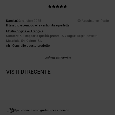
Damien
23. ottobre 2025
Acquisto verificato
Il tessuto è comodo e la vestibilità è perfetta.
Mostra originale - Français
Comfort
: 5
Rapporto qualità-prezzo
: 5
Taglia
: Taglia perfetta
/5
/5
Materiale
: 5
Colore
: 5
/5
/5
Consiglio questo prodotto
Verificato da
TrustVille
VISTI DI RECENTE
Spedizione e reso gratuiti per i membri