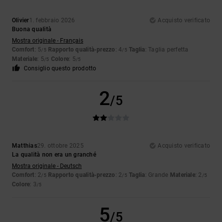
Olivier
1. febbraio 2026
Acquisto verificato
Buona qualità
Mostra originale - Français
Comfort
: 5
Rapporto qualità-prezzo
: 4
Taglia
: Taglia perfetta
/5
/5
Materiale
: 5
Colore
: 5
/5
/5
Consiglio questo prodotto
2
/5
Matthias
29. ottobre 2025
Acquisto verificato
La qualità non era un granché
Mostra originale - Deutsch
Comfort
: 2
Rapporto qualità-prezzo
: 2
Taglia
: Grande
Materiale
: 2
/5
/5
/5
Colore
: 3
/5
5
/5