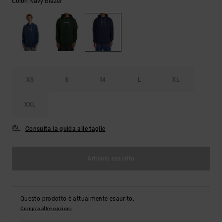
Navy Blazer
Colori
Borse e
risposte
zaini
alle
domande
più
Cinture e
frequenti e
portamonete
accedi al
nostro
modulo di
contatto.
XS
S
M
L
XL
Consulta
XXL
le FAQ
Consulta la guida alle taglie
Articolo esaurito
Questo prodotto è attualmente esaurito.
Compra altre opzioni