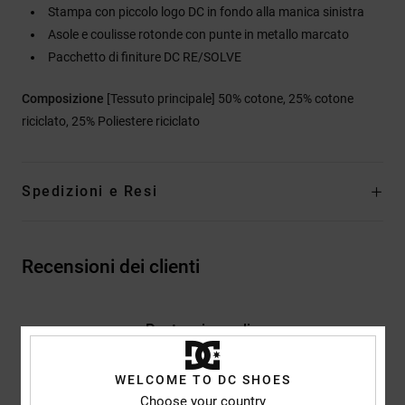
Stampa con piccolo logo DC in fondo alla manica sinistra
Asole e coulisse rotonde con punte in metallo marcato
Pacchetto di finiture DC RE/SOLVE
Composizione
[Tessuto principale] 50% cotone, 25% cotone
riciclato, 25% Poliestere riciclato
Spedizioni e Resi
Recensioni dei clienti
Punteggio medio
4.0
/5
WELCOME TO DC SHOES
Choose your country