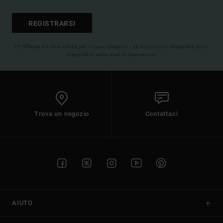
REGISTRARSI
(*) Offerta on-line valida per i nuovi membri - Le condizioni complete sono
disponibili nella mail di benvenuto
Trova un negozio
Contattaci
AIUTO