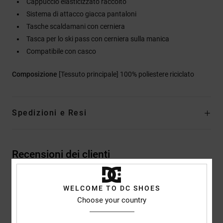
Cappuccio elasticizzato raccolto
Sistema di attacco giacca pantaloni
Tasche scaldamani con cerniera
Tasca per lo ski pass con cerniera sulla manica
Compatibile con casco
Composizione
[Tessuto principale] 100% poliestere riciclato
Spedizioni e Resi
Recensioni dei clienti
Punteggio medio
WELCOME TO DC SHOES
Choose your country
5.0
/5