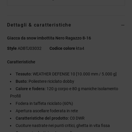
Dettagli & caratteristiche
Giacca da snow imbottita Nero Ragazzo 8-16
Style
ADBTJ03032
Codice colore
kta4
Caratteristiche
Tessuto:
WEATHER DEFENSE 10 [10.000 mm / 5.000 g]
Busto:
Poliestere riciclato dobby
Calore e fodera:
120 g corpo e 80 g maniche Isolamento
Profill
Fodera in taffeta riciclato (60%)
Apertura ascellare foderata in rete
Caratteristiche del prodotto:
C0 DWR
Cuciture nastrate nei punti critici, ghetta in vita fissa