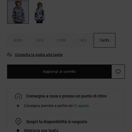
Borse e
risposte
zaini
alle
domande
più
Cinture e
frequenti e
portamonete
accedi al
nostro
8/XS
10/S
12/M
14/L
16/XL
modulo di
contatto.
Consulta la guida alle taglie
Consulta
le FAQ
Aggiungi al carrello
Consegna a casa o presso un punto di ritiro
Consegna prevista a partire da
12 agosto
Scopri la disponibilità in negozio
Seleziona una taglia