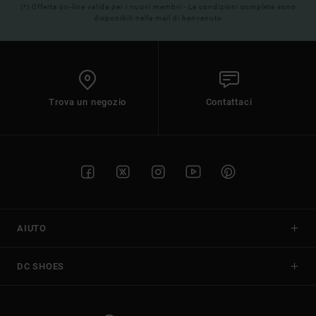
(*) Offerta on-line valida per i nuovi membri - Le condizioni complete sono
disponibili nella mail di benvenuto
Trova un negozio
Contattaci
AIUTO
DC SHOES