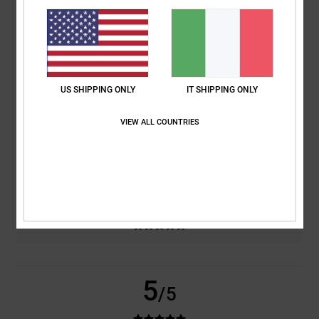
basato su
2 recensioni verificate
dal ottobre 2025
Il 100% dei nostri clienti consiglia questo prodotto
Comfort
Rapporto qualità-prezzo
US SHIPPING ONLY
IT SHIPPING ONLY
5.0
4.0
VIEW ALL COUNTRIES
Taglia
Materiale
5.0
Troppo piccolo
Troppo grande
Colore
5.0
5
/5