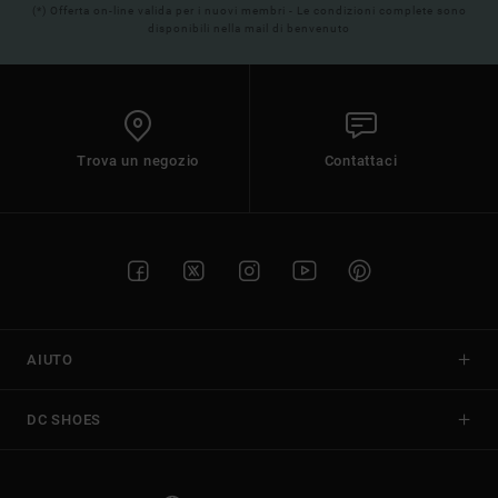
(*) Offerta on-line valida per i nuovi membri - Le condizioni complete sono
disponibili nella mail di benvenuto
Trova un negozio
Contattaci
AIUTO
DC SHOES