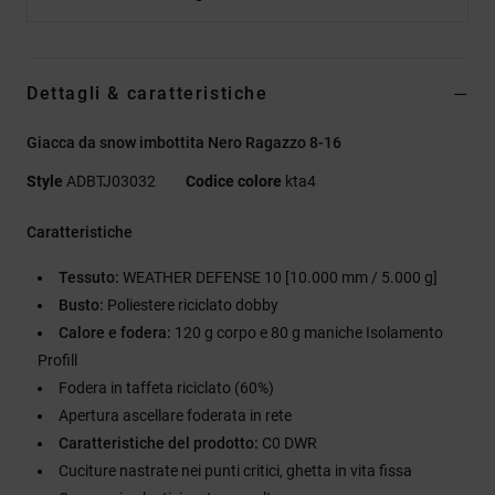
Dettagli & caratteristiche
Giacca da snow imbottita Nero Ragazzo 8-16
Style
ADBTJ03032
Codice colore
kta4
Caratteristiche
Tessuto:
WEATHER DEFENSE 10 [10.000 mm / 5.000 g]
Busto:
Poliestere riciclato dobby
Calore e fodera:
120 g corpo e 80 g maniche Isolamento
Profill
Fodera in taffeta riciclato (60%)
Apertura ascellare foderata in rete
Caratteristiche del prodotto:
C0 DWR
Cuciture nastrate nei punti critici, ghetta in vita fissa