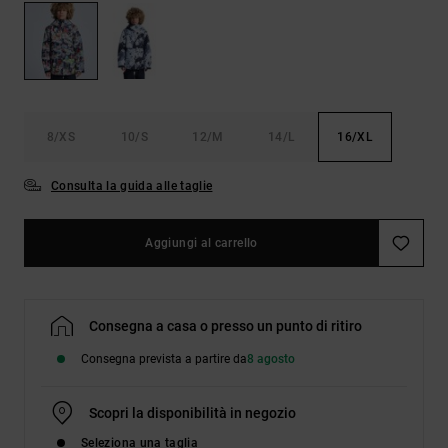
Borse e
risposte
zaini
alle
domande
più
Cinture e
frequenti e
portamonete
accedi al
nostro
8/XS
10/S
12/M
14/L
16/XL
modulo di
contatto.
Consulta la guida alle taglie
Consulta
le FAQ
Aggiungi al carrello
Consegna a casa o presso un punto di ritiro
Consegna prevista a partire da
8 agosto
Scopri la disponibilità in negozio
Seleziona una taglia