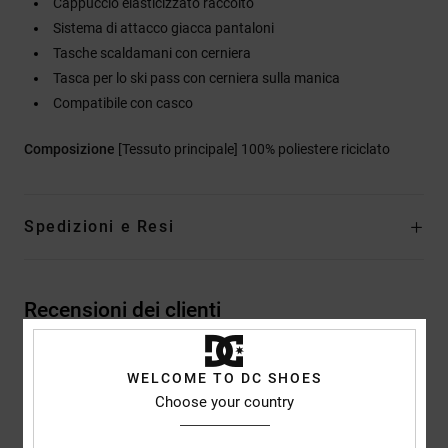
Cappuccio elasticizzato raccolto
Sistema di attacco giacca pantaloni
Tasche scaldamani con cerniera
Tasca per lo ski pass con cerniera sulla manica
Compatibile con casco
Composizione
[Tessuto principale] 100% poliestere riciclato
Spedizioni e Resi
Recensioni dei clienti
Punteggio medio
WELCOME TO DC SHOES
Choose your country
5.0
/5