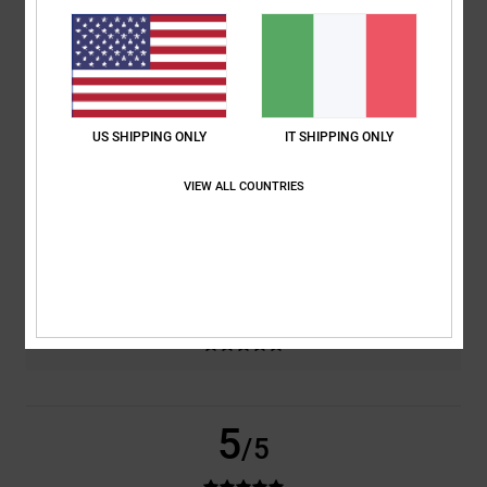
basato su
2 recensioni verificate
dal ottobre 2025
Il 100% dei nostri clienti consiglia questo prodotto
Comfort
Rapporto qualità-prezzo
US SHIPPING ONLY
IT SHIPPING ONLY
5.0
4.0
VIEW ALL COUNTRIES
Taglia
Materiale
5.0
Troppo piccolo
Troppo grande
Colore
5.0
5
/5