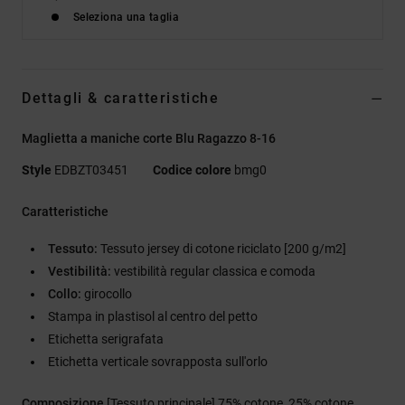
Seleziona una taglia
Dettagli & caratteristiche
Maglietta a maniche corte Blu Ragazzo 8-16
Style
EDBZT03451
Codice colore
bmg0
Caratteristiche
Tessuto:
Tessuto jersey di cotone riciclato [200 g/m2]
Vestibilità:
vestibilità regular classica e comoda
Collo:
girocollo
Stampa in plastisol al centro del petto
Etichetta serigrafata
Etichetta verticale sovrapposta sull'orlo
Composizione
[Tessuto principale] 75% cotone, 25% cotone