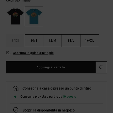
Storm Blue
Colori
Borse e
risposte
zaini
alle
domande
più
Cinture e
frequenti e
portamonete
accedi al
nostro
modulo di
contatto.
8/XS
10/S
12/M
14/L
16/XL
Consulta
Consulta la guida alle taglie
le FAQ
Aggiungi al carrello
Consegna a casa o presso un punto di ritiro
Consegna prevista a partire da
10 agosto
Scopri la disponibilità in negozio