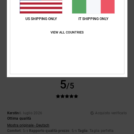
5.0
4.5
US SHIPPING ONLY
IT SHIPPING ONLY
Taglia
Materiale
5.0
Troppo piccolo
Troppo grande
VIEW ALL COUNTRIES
Colore
5.0
5
/5
Kerstin
6. luglio 2026
Acquisto verificato
Ottima qualità
Mostra originale - Deutsch
Comfort
: 5
Rapporto qualità-prezzo
: 5
Taglia
: Taglia perfetta
/5
/5