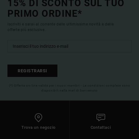
15% DI SCONTO SUL TUO
PRIMO ORDINE*
Iscriviti e sarai al corrente delle ultimissime novità e delle
offerte più esclusive.
REGISTRARSI
(*) Offerta on-line valida per i nuovi membri - Le condizioni complete sono
disponibili nella mail di benvenuto
Trova un negozio
Contattaci