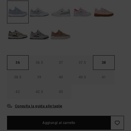
Borse e
risposte
zaini
alle
domande
più
Cinture e
frequenti e
portamonete
accedi al
nostro
modulo di
contatto.
Consulta
le FAQ
36
36.5
37
37.5
38
38.5
39
40
40.5
41
42
42.5
43
Consulta la guida alle taglie
Aggiungi al carrello