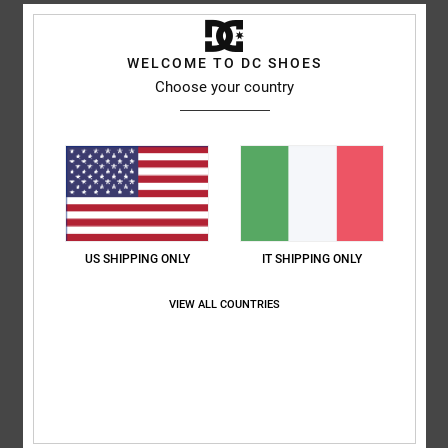
5
/5
WELCOME TO DC SHOES
Choose your country
Marian
4. aprile 2026
Acquisto verificato
Perché sono bellissime e il prezzo è davvero ottimo
Mostra originale - Castellano
Comfort
: 5
Rapporto qualità-prezzo
: 5
Taglia
: Taglia perfetta
/5
/5
Materiale
: 5
Colore
: 5
/5
/5
Consiglio questo prodotto
US SHIPPING ONLY
IT SHIPPING ONLY
5
/5
VIEW ALL COUNTRIES
Oliver
3. aprile 2026
Acquisto verificato
Molto comodo, casual e allo stesso tempo elegante
Mostra originale - Deutsch