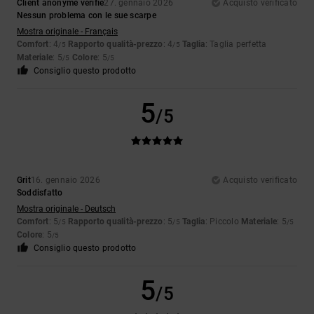
Client anonyme vérifié
27. gennaio 2026
Acquisto verificato
Nessun problema con le sue scarpe
Mostra originale - Français
Comfort
: 4
Rapporto qualità-prezzo
: 4
Taglia
: Taglia perfetta
/5
/5
Materiale
: 5
Colore
: 5
/5
/5
Consiglio questo prodotto
5
/5
Grit
16. gennaio 2026
Acquisto verificato
Soddisfatto
Mostra originale - Deutsch
Comfort
: 5
Rapporto qualità-prezzo
: 5
Taglia
: Piccolo
Materiale
: 5
/5
/5
/5
Colore
: 5
/5
Consiglio questo prodotto
5
/5