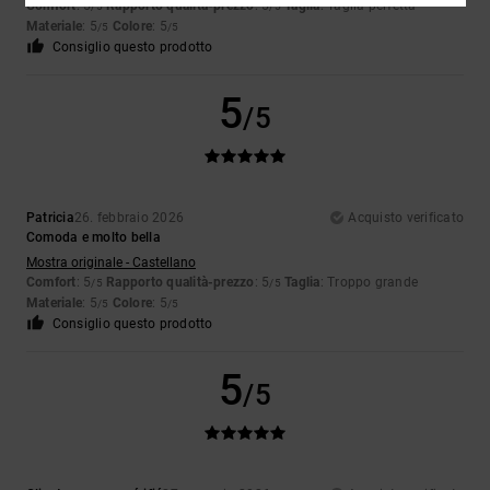
Comfort
: 5
Rapporto qualità-prezzo
: 5
Taglia
: Taglia perfetta
/5
/5
Materiale
: 5
Colore
: 5
/5
/5
Consiglio questo prodotto
5
/5
Patricia
26. febbraio 2026
Acquisto verificato
Comoda e molto bella
Mostra originale - Castellano
Comfort
: 5
Rapporto qualità-prezzo
: 5
Taglia
: Troppo grande
/5
/5
Materiale
: 5
Colore
: 5
/5
/5
Consiglio questo prodotto
5
/5