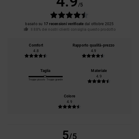
4.9
/5
basato su
17 recensioni verificate
dal ottobre 2025
Il 88% dei nostri clienti consiglia questo prodotto
Comfort
Rapporto qualità-prezzo
4.8
4.9
Taglia
Materiale
4.9
Troppo piccolo
Troppo grande
Colore
4.9
5
/5