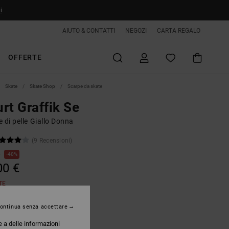
i
AIUTO & CONTATTI
NEGOZI
CARTA REGALO
OFFERTE
Skate
Skate Shop
Scarpe da skate
rt Graffik Se
 di pelle Giallo Donna
(9 Recensioni)
€
40%
00 €
TE
ontinua senza accettare
ight Gold
e a delle informazioni