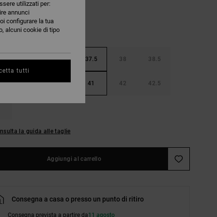
ssere utilizzati per:
nire annunci
oi configurare la tua
, alcuni cookie di tipo
36.5
37
37.5
38
38.5
etta tutti
40
40.5
41
42
42.5
nsulta la guida alle taglie
Aggiungi al carrello
Consegna a casa o presso un punto di ritiro
Consegna prevista a partire da
11 agosto