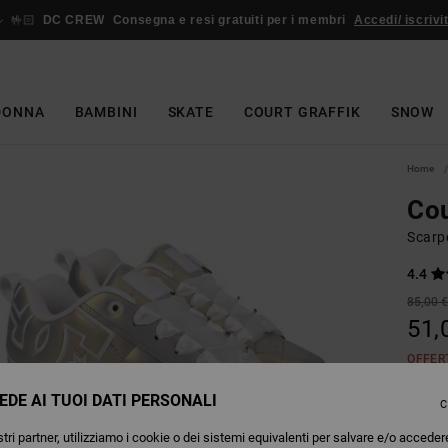
🤟🏻
DC CREW
Consegna e resi gratuiti per i membri
Accedi/ iscrivit
DONNA
BAMBINI
SKATE
COURT GRAFFIK
SNOW
Home
Cou
Scarpe
4.4
85,00 
51,
OFFER
EDE AI TUOI DATI PERSONALI
C
L
Colori
tri partner, utilizziamo i cookie o dei sistemi equivalenti per salvare e/o acceder