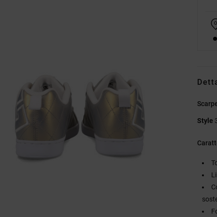
Dett
Scarpe
Style
Caratt
T
L
C
sost
Fo