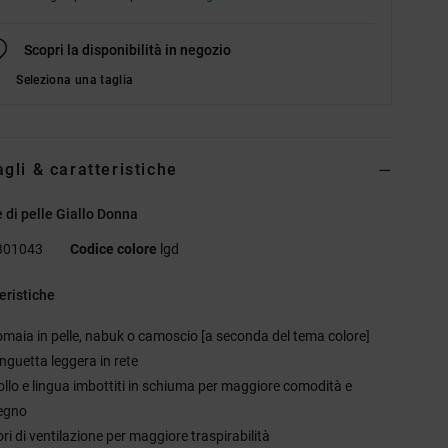
Scopri la disponibilità in negozio
Seleziona una taglia
agli & caratteristiche
 di pelle Giallo Donna
301043
Codice colore
lgd
eristiche
omaia in pelle, nabuk o camoscio [a seconda del tema colore]
inguetta leggera in rete
ollo e lingua imbottiti in schiuma per maggiore comodità e
egno
ri di ventilazione per maggiore traspirabilità