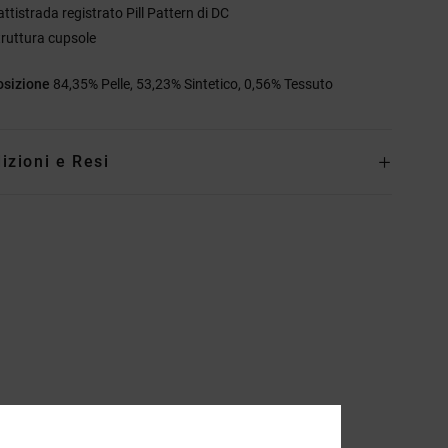
ttistrada registrato Pill Pattern di DC
truttura cupsole
sizione
84,35% Pelle, 53,23% Sintetico, 0,56% Tessuto
izioni e Resi