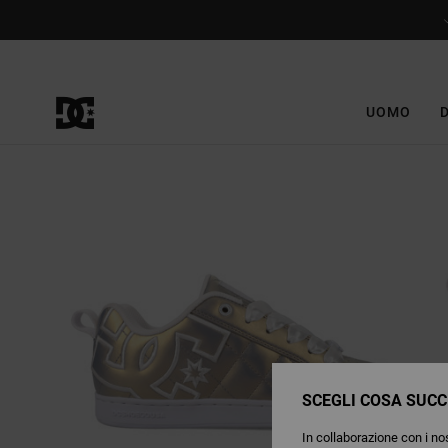
Salta
alle
informazioni
sul
prodotto
UOMO
SCEGLI COSA SUCC
In collaborazione con i nos