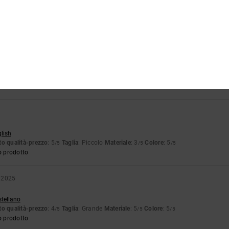
retta e stringe leggermente, ma poi si adatta bene al piede
stellano
o qualità-prezzo
: 3
Taglia
: Taglia perfetta
Materiale
: 4
Colore
: 5
/5
/5
/5
 2025
utsch
ta
Materiale
: 5
/5
5
glish
o qualità-prezzo
: 5
Taglia
: Piccolo
Materiale
: 3
Colore
: 5
/5
/5
/5
o prodotto
 2025
stellano
o qualità-prezzo
: 4
Taglia
: Grande
Materiale
: 5
Colore
: 5
/5
/5
/5
o prodotto