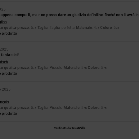
2025
appena comprati, ma non posso dare un giudizio definitivo finché non li avrò i
glish
o qualità-prezzo
: 5
Taglia
: Taglia perfetta
Materiale
: 4
Colore
: 5
/5
/5
/5
o prodotto
 2025
fantastici!
utsch
o qualità-prezzo
: 5
Taglia
: Piccolo
Materiale
: 5
Colore
: 5
/5
/5
/5
o prodotto
e 2025
ançais
o qualità-prezzo
: 5
Taglia
: Piccolo
Materiale
: 5
Colore
: 5
/5
/5
/5
o prodotto
Verificato da
TrustVille