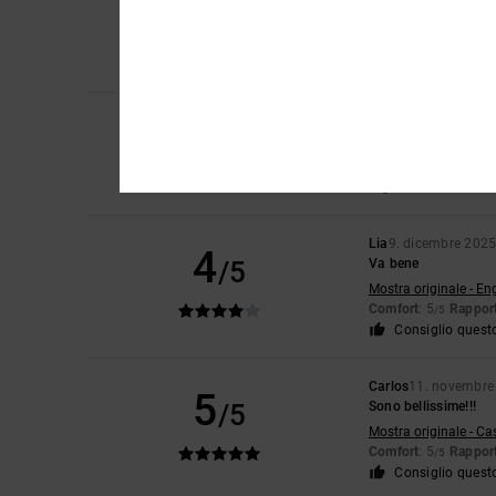
3
/5
La punta è un po’ st
Mostra originale - Ca
Comfort
: 3
Rapport
/5
5
Graciela
9. dicembre
/5
XXL
Mostra originale - De
Taglia
: Taglia perfet
Lia
9. dicembre 202
4
/5
Va bene
Mostra originale - En
Comfort
: 5
Rapport
/5
Consiglio quest
Carlos
11. novembre
5
/5
Sono bellissime!!!
Mostra originale - Ca
Comfort
: 5
Rapport
/5
Consiglio quest