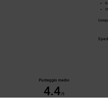
Ba
S
Compo
Sped
Punteggio medio
4.4
/5