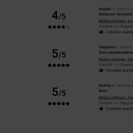
Angela
15. ottobre 
4
/5
Sembrano fantastici 
Mostra originale - En
Comfort
: 4
Rapport
/5
Consiglio quest
Stephanie
3. ottobre
5
/5
Sono semplicemente 
Mostra originale - De
Comfort
: 5
Rapport
/5
Consiglio quest
Andrea
30. settembr
5
/5
Bello
Mostra originale - Fr
Comfort
: 4
Rapport
/5
Consiglio quest