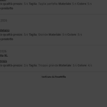
o qualità-prezzo
: 5
Taglia
: Taglia perfetta
Materiale
: 5
Colore
: 5
/5
/5
/5
o prodotto
o 2026
stellano
o qualità-prezzo
: 5
Taglia
: Grande
Materiale
: 5
Colore
: 5
/5
/5
/5
o prodotto
 2026
alla XL
ançais
o qualità-prezzo
: 2
Taglia
: Troppo grande
Materiale
: 3
Colore
: 4
/5
/5
/5
Verificato da
TrustVille