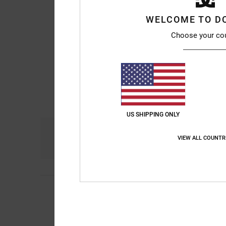
WELCOME TO D
Choose your co
US SHIPPING ONLY
Comfort
Ra
VIEW ALL COUNTR
4.7
V
3. giugno 2026
5
/5
Un tessuto piacevol
Mostra originale - Du
Comfort
: 5
Rapport
/5