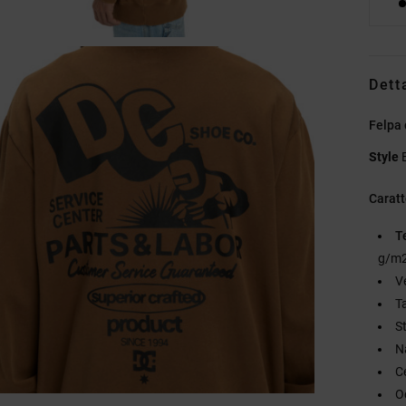
Dett
Felpa
Style
Caratt
T
g/m2
V
T
S
N
C
O