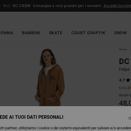
🤟🏻
DC CREW
Consegna e resi gratuiti per i membri
Accedi/ iscrivit
DONNA
BAMBINI
SKATE
COURT GRAFFIK
SNOW
Home
DC 
Felpa
4.7
ECO-B
80,00 
48,
OFFER
EDE AI TUOI DATI PERSONALI
C
tri partner, utilizziamo i cookie o dei sistemi equivalenti per salvare e/o acceder
Colori