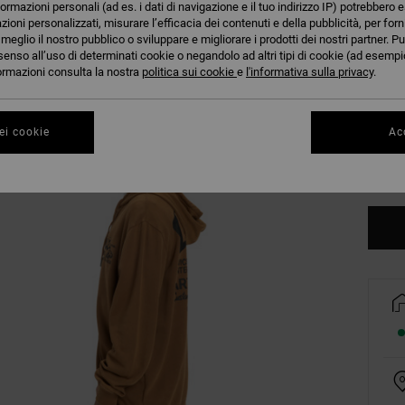
formazioni personali (ad es. i dati di navigazione e il tuo indirizzo IP) potrebbero e
azioni personalizzati, misurare l’efficacia dei contenuti e della pubblicità, per for
eglio il nostro pubblico o sviluppare e migliorare i prodotti dei nostri partner. Pu
senso all’uso di determinati cookie o negandolo ad altri tipi di cookie (ad esempio
nformazioni consulta la nostra
politica sui cookie
e
l'informativa sulla privacy
.
XS
ei cookie
Acc
Co