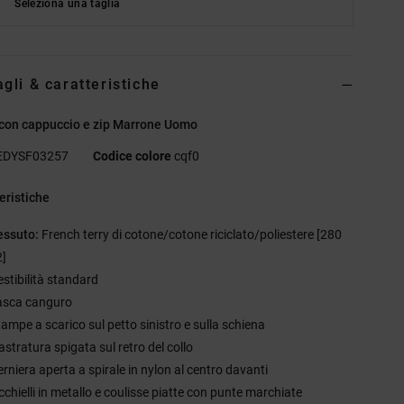
Seleziona una taglia
agli & caratteristiche
 con cappuccio e zip Marrone Uomo
EDYSF03257
Codice colore
cqf0
eristiche
essuto:
French terry di cotone/cotone riciclato/poliestere [280
]
estibilità standard
asca canguro
tampe a scarico sul petto sinistro e sulla schiena
astratura spigata sul retro del collo
erniera aperta a spirale in nylon al centro davanti
cchielli in metallo e coulisse piatte con punte marchiate