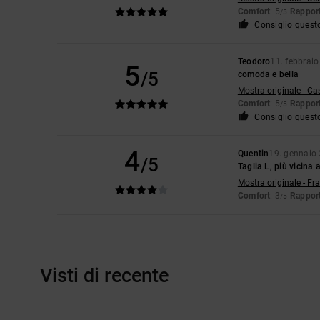
Comfort
: 5
Rapport
/5
Consiglio quest
Teodoro
11. febbrai
5
/5
comoda e bella
Mostra originale - Ca
Comfort
: 5
Rapport
/5
Consiglio quest
4
Quentin
19. gennaio
/5
Taglia L, più vicina 
Mostra originale - Fr
Comfort
: 3
Rapport
/5
Visti di recente