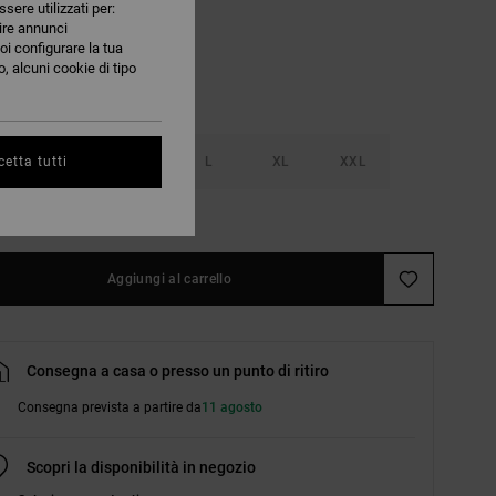
ssere utilizzati per:
nire annunci
oi configurare la tua
, alcuni cookie di tipo
S
M
L
XL
XXL
etta tutti
nsulta la guida alle taglie
Aggiungi al carrello
Consegna a casa o presso un punto di ritiro
Consegna prevista a partire da
11 agosto
Scopri la disponibilità in negozio