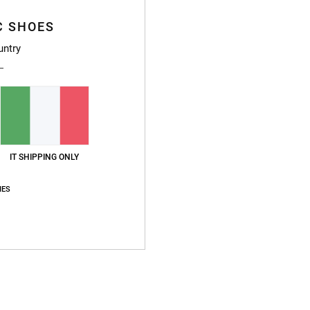
C SHOES
Punteggio medio
untry
4.7
/5
basato su
7 recensioni verificate
dal gennaio 2026
Il 57% dei nostri clienti consiglia questo prodotto
IT SHIPPING ONLY
pporto qualità-prezzo
Taglia
Material
IES
4.4
4.6
Troppo piccolo
Troppo grande
e e morbido, ma comunque resistente
tch
o qualità-prezzo
: 5
Taglia
: Taglia perfetta
Materiale
: 5
Colore
: 5
/5
/5
/5