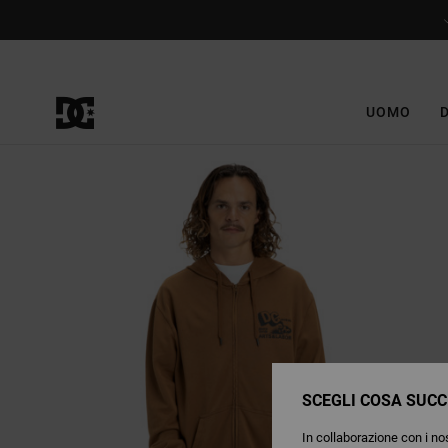
Salta
alle
informazioni
sul
prodotto
UOMO
SCEGLI COSA SUCC
In collaborazione con i nos