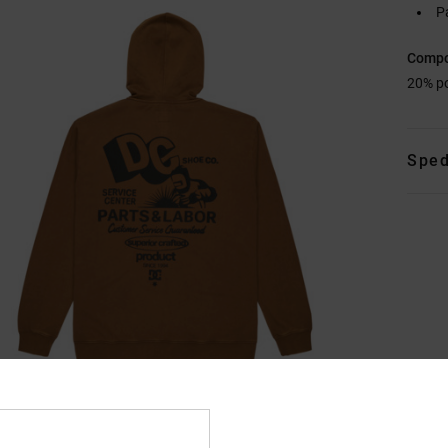
P
Compo
20% po
Sped