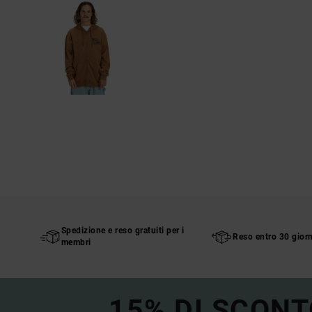
Spedizione e reso gratuiti per i
Reso entro 30 giorn
membri
15% DI SCONT