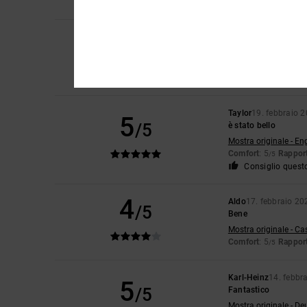
Consiglio quest
5
Laurine
3. aprile 202
/5
Felpa con cappuccio 
Mostra originale - Fr
Comfort
: 5
Rapport
/5
Taylor
19. febbraio 
5
/5
è stato bello
Mostra originale - En
Comfort
: 5
Rapport
/5
Consiglio quest
4
Aldo
17. febbraio 20
/5
Bene
Mostra originale - Ca
Comfort
: 5
Rapport
/5
Karl-Heinz
14. febbr
5
/5
Fantastico
Mostra originale - De