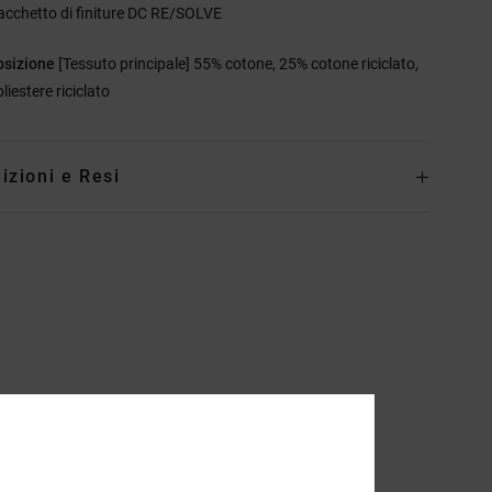
acchetto di finiture DC RE/SOLVE
sizione
[Tessuto principale] 55% cotone, 25% cotone riciclato,
liestere riciclato
izioni e Resi