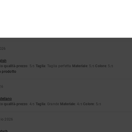
o prodotto
6
dalla vestibilità perfetta e morbida
ançais
o qualità-prezzo
: 5
Taglia
: Taglia perfetta
Materiale
: 5
Colore
: 5
/5
/5
/5
2026
glish
o qualità-prezzo
: 5
Taglia
: Taglia perfetta
Materiale
: 5
Colore
: 5
/5
/5
/5
o prodotto
26
stellano
o qualità-prezzo
: 4
Taglia
: Grande
Materiale
: 4
Colore
: 5
/5
/5
/5
aio 2026
utsch