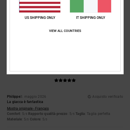
US SHIPPING ONLY
IT SHIPPING ONLY
Mateo
28. maggio 2026
Acquisto verificato
mi piace tantissimo
VIEW ALL COUNTRIES
Mostra originale - Castellano
Comfort
: 5
Rapporto qualità-prezzo
: 3
Taglia
: Taglia perfetta
/5
/5
Materiale
: 5
Colore
: 5
/5
/5
Consiglio questo prodotto
5
/5
Philippe
3. maggio 2026
Acquisto verificato
La giacca è fantastica
Mostra originale - Français
Comfort
: 5
Rapporto qualità-prezzo
: 5
Taglia
: Taglia perfetta
/5
/5
Materiale
: 5
Colore
: 5
/5
/5