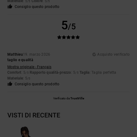
Materiale
: 5
Colore
: 5
/5
/5
Consiglio questo prodotto
5
/5
Matthieu
19. marzo 2026
Acquisto verificato
taglio e qualità
Mostra originale - Français
Comfort
: 5
Rapporto qualità-prezzo
: 5
Taglia
: Taglia perfetta
/5
/5
Materiale
: 5
/5
Consiglio questo prodotto
Verificato da
TrustVille
VISTI DI RECENTE