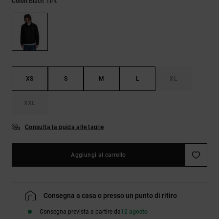
Black Tint
Colori
Borse e
risposte
zaini
alle
domande
più
Cinture e
frequenti e
portamonete
accedi al
nostro
modulo di
contatto.
XS
S
M
L
XL
Consulta
XXL
le FAQ
Consulta la guida alle taglie
Aggiungi al carrello
Consegna a casa o presso un punto di ritiro
Consegna prevista a partire da
12 agosto