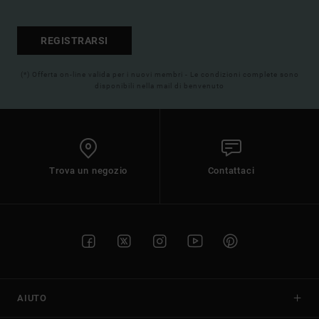
REGISTRARSI
(*) Offerta on-line valida per i nuovi membri - Le condizioni complete sono
disponibili nella mail di benvenuto
Trova un negozio
Contattaci
AIUTO