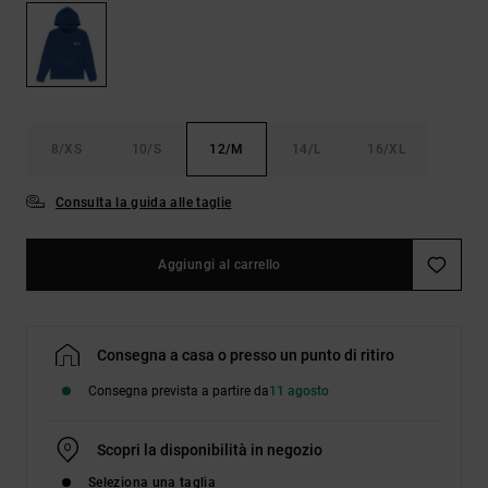
Borse e
risposte
zaini
alle
domande
più
Cinture e
frequenti e
portamonete
accedi al
nostro
8/XS
10/S
12/M
14/L
16/XL
modulo di
contatto.
Consulta la guida alle taglie
Consulta
le FAQ
Aggiungi al carrello
Consegna a casa o presso un punto di ritiro
Consegna prevista a partire da
11 agosto
Scopri la disponibilità in negozio
Seleziona una taglia