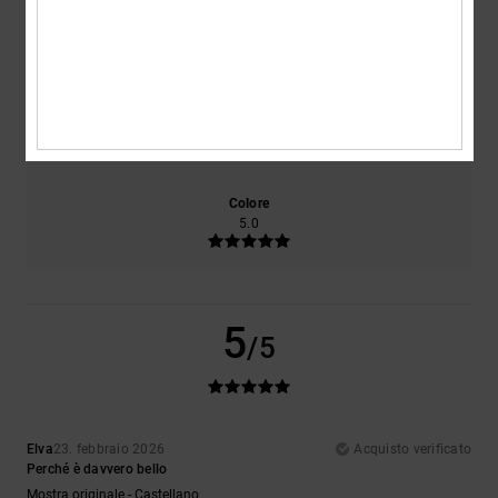
Comfort
Rapporto qualità-prezzo
5.0
4.0
Taglia
Materiale
5.0
Troppo piccolo
Troppo grande
Colore
5.0
5
/5
Elva
23. febbraio 2026
Acquisto verificato
Perché è davvero bello
Mostra originale - Castellano