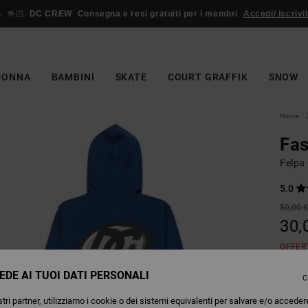
🤟🏻
DC CREW
Consegna e resi gratuiti per i membri
Accedi/ iscrivit
DONNA
BAMBINI
SKATE
COURT GRAFFIK
SNOW
Home
Fas
Felpa
5.0
50,00 
30,
OFFER
EDE AI TUOI DATI PERSONALI
C
Colori
tri partner, utilizziamo i cookie o dei sistemi equivalenti per salvare e/o acceder