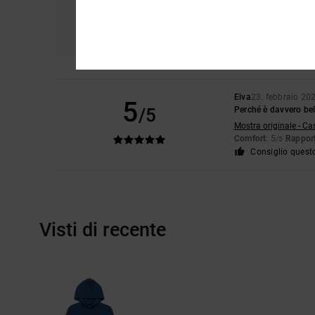
Comfort
Ra
5.0
Elva
23. febbraio 20
5
/5
Perché è davvero bel
Mostra originale - Ca
Comfort
: 5
Rapport
/5
Consiglio quest
Visti di recente