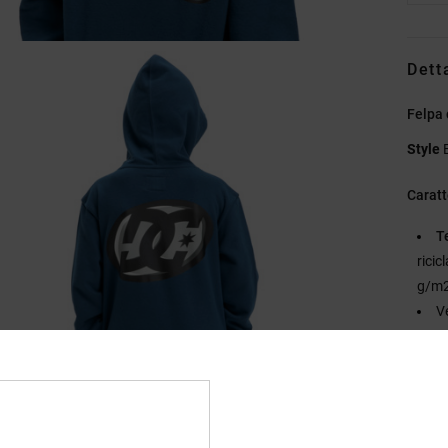
Dett
Felpa 
Style
Caratt
T
rici
g/m2
V
T
St
N
P