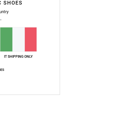
C SHOES
Compo
20% po
untry
Sped
IT SHIPPING ONLY
IES
Punteggio medio
5.0
/5
basato su
1 recensioni verificate
dal febbraio 2026
Il 100% dei nostri clienti consiglia questo prodotto