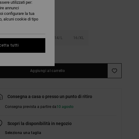
ssere utilizzati per:
nire annunci
oi configurare la tua
, alcuni cookie di tipo
S
10/S
12/M
14/L
16/XL
etta tutti
nsulta la guida alle taglie
Aggiungi al carrello
Consegna a casa o presso un punto di ritiro
Consegna prevista a partire da
10 agosto
Scopri la disponibilità in negozio
Seleziona una taglia