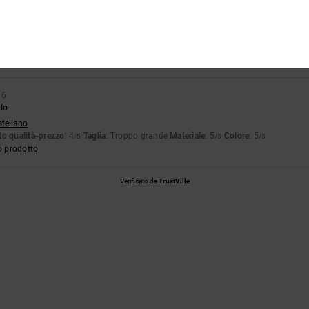
pporto qualità-prezzo
Taglia
Material
4.0
5.0
Troppo piccolo
Troppo grande
26
lo
stellano
o qualità-prezzo
: 4
Taglia
: Troppo grande
Materiale
: 5
Colore
: 5
/5
/5
/5
o prodotto
Verificato da
TrustVille