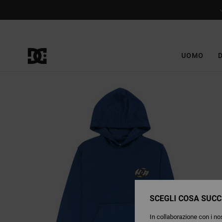
Salta
alle
informazioni
sul
prodotto
UOMO
SCEGLI COSA SUCC
In collaborazione con i nos