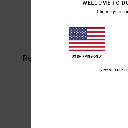
WELCOME TO D
Choose your co
Recensioni dei clienti
US SHIPPING ONLY
VIEW ALL COUNTR