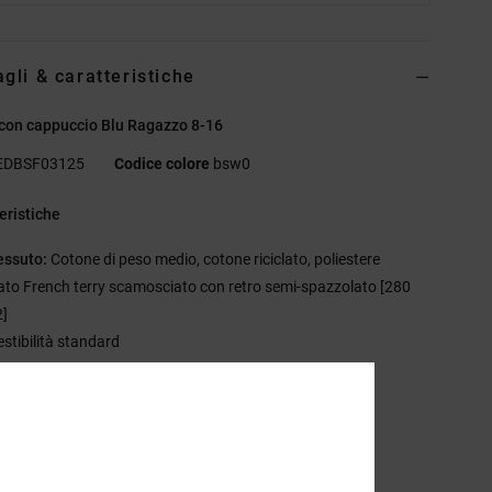
agli & caratteristiche
con cappuccio Blu Ragazzo 8-16
EDBSF03125
Codice colore
bsw0
eristiche
essuto:
Cotone di peso medio, cotone riciclato, poliestere
clato French terry scamosciato con retro semi-spazzolato [280
]
estibilità standard
asca canguro
ampe in plastisol sul petto sinistro e sulla schiena
astratura spigata sul retro del collo
acchetto di finiture DC RE/SOLVE