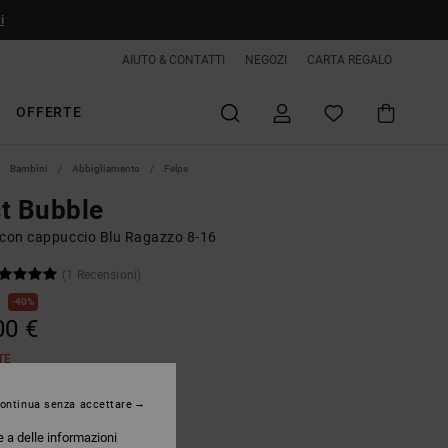
i
AIUTO & CONTATTI
NEGOZI
CARTA REGALO
OFFERTE
Bambini
Abbigliamento
Felpe
t Bubble
 con cappuccio Blu Ragazzo 8-16
(1 Recensioni)
€
40%
00 €
TE
ontinua senza accettare
Estate Blue
e a delle informazioni