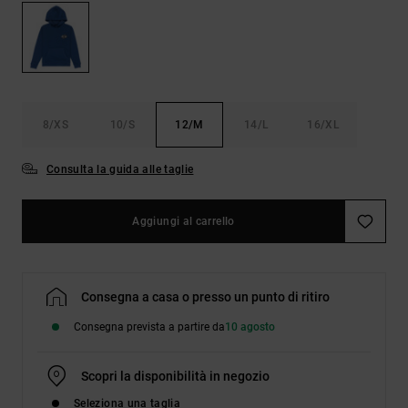
Borse e
risposte
zaini
alle
domande
più
Cinture e
frequenti e
portamonete
accedi al
nostro
8/XS
10/S
12/M
14/L
16/XL
modulo di
contatto.
Consulta la guida alle taglie
Consulta
le FAQ
Aggiungi al carrello
Consegna a casa o presso un punto di ritiro
Consegna prevista a partire da
10 agosto
Scopri la disponibilità in negozio
Seleziona una taglia