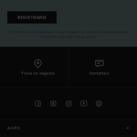
REGISTRARSI
(*) Offerta on-line valida per i nuovi membri - Le condizioni complete sono
disponibili nella mail di benvenuto
Trova un negozio
Contattaci
AIUTO