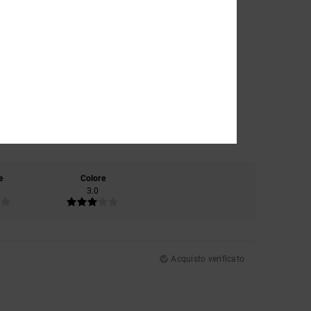
e
Colore
3.0
Acquisto verificato