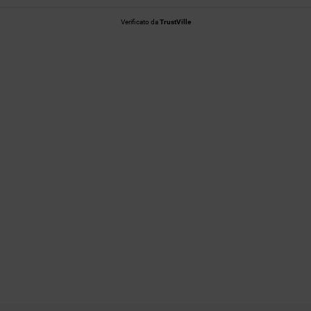
Verificato da
TrustVille