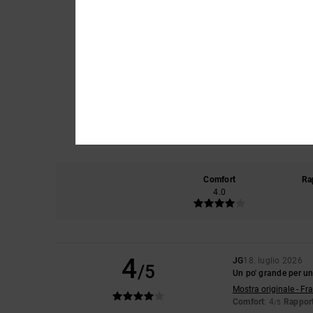
Comfort
Ra
4.0
4
JG
18. luglio 2026
/5
Un po' grande per un
Mostra originale - Fr
Comfort
: 4
Rapport
/5