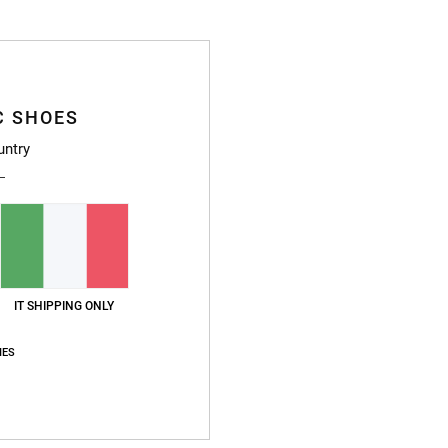
Compo
Sped
C SHOES
untry
IT SHIPPING ONLY
IES