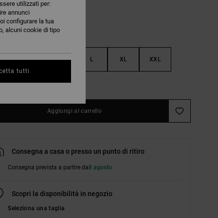
ssere utilizzati per:
nire annunci
oi configurare la tua
, alcuni cookie di tipo
S
M
L
XL
XXL
etta tutti
nsulta la guida alle taglie
Aggiungi al carrello
Consegna a casa o presso un punto di ritiro
Consegna prevista a partire da
8 agosto
Scopri la disponibilità in negozio
Seleziona una taglia