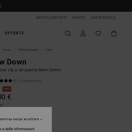
i
AIUTO & CONTATTI
NEGOZI
CARTA REGALO
OFFERTE
Uomo
Abbigliamento
Felpe
ow Down
 con zip a un quarto Nero Uomo
(1 Recensioni)
€
40%
00 €
TE
ontinua senza accettare
Black
e a delle informazioni