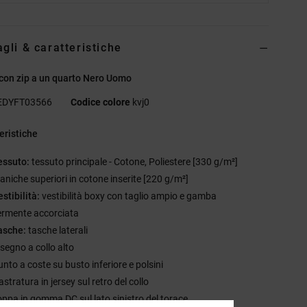
agli & caratteristiche
con zip a un quarto Nero Uomo
EDYFT03566
Codice colore
kvj0
eristiche
essuto:
tessuto principale - Cotone, Poliestere [330 g/m²]
aniche superiori in cotone inserite [220 g/m²]
estibilità:
vestibilità boxy con taglio ampio e gamba
ermente accorciata
asche:
tasche laterali
isegno a collo alto
unto a coste su busto inferiore e polsini
stratura in jersey sul retro del collo
oppa in gomma DC sul lato sinistro del torace