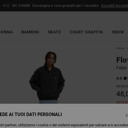
🤟🏻
DC CREW
Consegna e resi gratuiti per i membri
Accedi/ iscrivit
DONNA
BAMBINI
SKATE
COURT GRAFFIK
SNOW
Home
Fl
Felpa
4.0
80,00 
48,
OFFER
EDE AI TUOI DATI PERSONALI
C
Colori
tri partner, utilizziamo i cookie o dei sistemi equivalenti per salvare e/o acceder