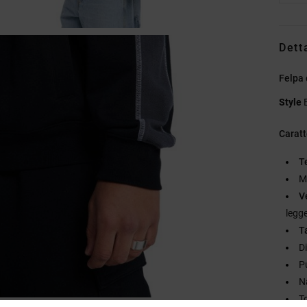
Dett
Felpa 
Style
Caratt
T
M
V
legg
T
D
P
Na
T