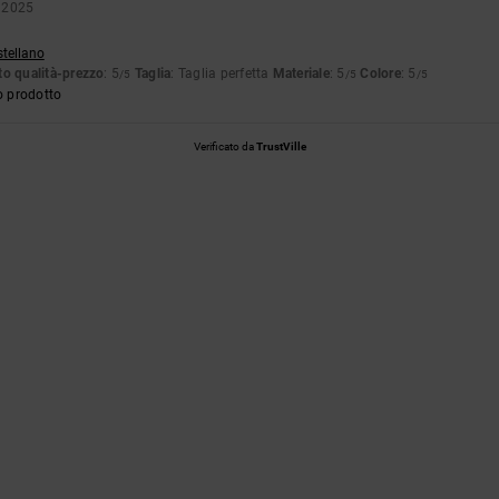
 2025
stellano
o qualità-prezzo
: 5
Taglia
: Taglia perfetta
Materiale
: 5
Colore
: 5
/5
/5
/5
o prodotto
Verificato da
TrustVille