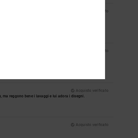
Acquisto verificato
Acquisto verificato
Acquisto verificato
ù, ma reggono bene i lavaggi e lui adora i disegni.
Acquisto verificato