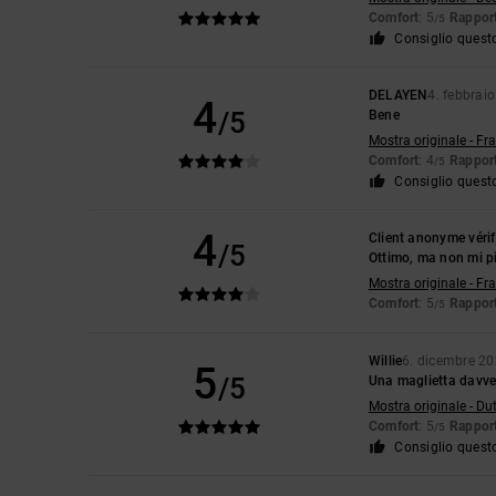
Comfort
: 5
Rapport
/5
Consiglio quest
DELAYEN
4. febbrai
4
/5
Bene
Mostra originale - Fr
Comfort
: 4
Rapport
/5
Consiglio quest
4
Client anonyme vérif
/5
Ottimo, ma non mi pi
Mostra originale - Fr
Comfort
: 5
Rapport
/5
Willie
6. dicembre 2
5
/5
Una maglietta davve
Mostra originale - Du
Comfort
: 5
Rapport
/5
Consiglio quest