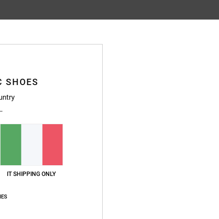
Punteggio medio
4.7
/5
C SHOES
basato su
9 recensioni verificate
dal novembre 2025
untry
Il 67% dei nostri clienti consiglia questo prodotto
pporto qualità-prezzo
Taglia
Material
4.9
4.8
Troppo piccolo
Troppo grande
IT SHIPPING ONLY
026
IES
stellano
o qualità-prezzo
: 4
Taglia
: Troppo grande
Materiale
: 4
Colore
: 4
/5
/5
/5