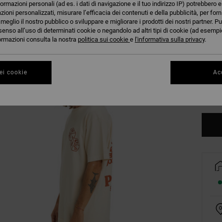
formazioni personali (ad es. i dati di navigazione e il tuo indirizzo IP) potrebbero e
azioni personalizzati, misurare l’efficacia dei contenuti e della pubblicità, per for
eglio il nostro pubblico o sviluppare e migliorare i prodotti dei nostri partner. Pu
senso all’uso di determinati cookie o negandolo ad altri tipi di cookie (ad esempio
nformazioni consulta la nostra
politica sui cookie
e
l'informativa sulla privacy
.
XS
ei cookie
Acc
Co