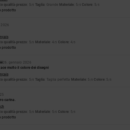
o qualità-prezzo
: 5
Taglia
: Grande
Materiale
: 5
Colore
: 5
/5
/5
/5
o prodotto
o 2026
ançais
o qualità-prezzo
: 5
Materiale
: 4
Colore
: 4
/5
/5
/5
o prodotto
ié
26. gennaio 2026
ace molto il colore dei disegni
ançais
o qualità-prezzo
: 5
Taglia
: Taglia perfetta
Materiale
: 5
Colore
: 5
/5
/5
/5
025
ro carina.
tch
o qualità-prezzo
: 5
Materiale
: 5
Colore
: 5
/5
/5
/5
o prodotto