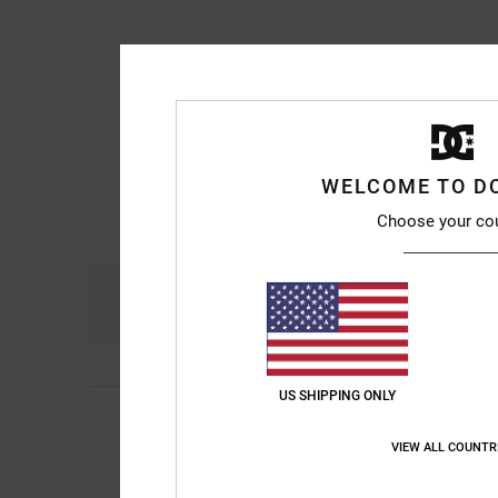
WELCOME TO D
Choose your co
Comfort
Ra
4.8
US SHIPPING ONLY
4
Alberto
5. maggio 2
/5
Criterio
VIEW ALL COUNTR
Mostra originale - Ca
Comfort
: 4
Rapport
/5