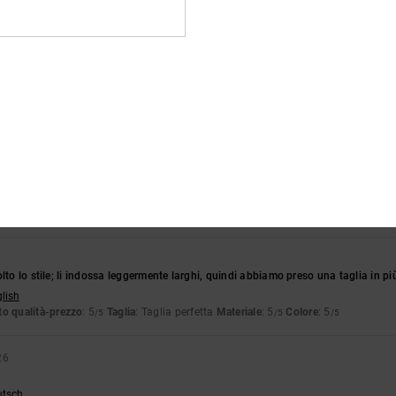
tch
o qualità-prezzo
: 5
Taglia
: Taglia perfetta
Materiale
: 5
Colore
: 5
/5
/5
/5
o prodotto
2026
 molto carina con una bella stampa
utsch
o qualità-prezzo
: 5
Taglia
: Taglia perfetta
Materiale
: 5
/5
/5
o prodotto
6
lto lo stile; li indossa leggermente larghi, quindi abbiamo preso una taglia in pi
glish
o qualità-prezzo
: 5
Taglia
: Taglia perfetta
Materiale
: 5
Colore
: 5
/5
/5
/5
26
utsch