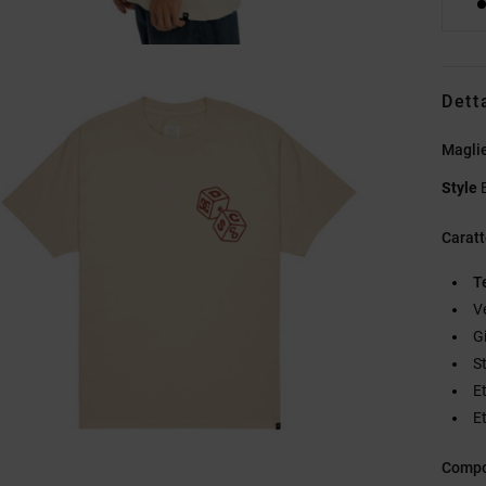
Dett
Magli
Style
Caratt
T
V
G
S
Et
Et
Compo