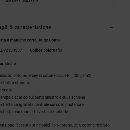
Seleziona una taglia
agli & caratteristiche
etta a maniche corte Beige Uomo
EDYZT04367
Codice colore
tfl0
eristiche
essuto:
cotone/jersey in cotone riciclato [200 g/m2]
estibilità standard
irocollo
tampe a scarico sul petto sinistro e sulla schiena
ichetta serigrafata centrale sul collo posteriore
ichetta con morsetto verticale sull'orlo
sizione
[Tessuto principale] 75% cotone, 25% cotone riciclato