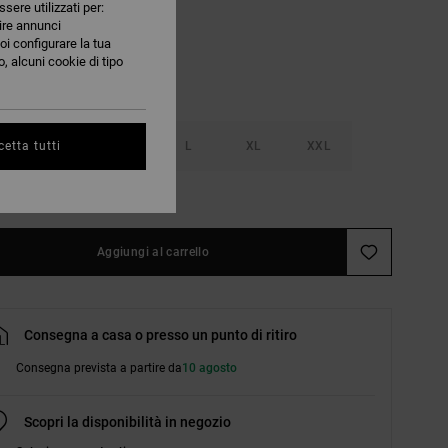
ssere utilizzati per:
nire annunci
oi configurare la tua
, alcuni cookie di tipo
S
M
L
XL
XXL
etta tutti
nsulta la guida alle taglie
Aggiungi al carrello
Consegna a casa o presso un punto di ritiro
Consegna prevista a partire da
10 agosto
Scopri la disponibilità in negozio