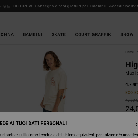
🤟🏻
DC CREW
Consegna e resi gratuiti per i membri
Accedi/ iscrivit
DONNA
BAMBINI
SKATE
COURT GRAFFIK
SNOW
Home
Hig
Magli
4.7
ECO-B
40,00 
24,
OFFER
EDE AI TUOI DATI PERSONALI
C
tri partner, utilizziamo i cookie o dei sistemi equivalenti per salvare e/o acceder
Colori