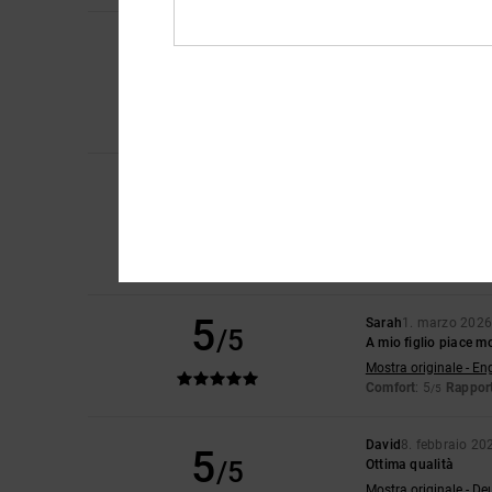
Leon
16. aprile 2026
5
/5
Ottimo prodotto
Mostra originale - Du
Comfort
: 5
Rapport
/5
Consiglio quest
Manfred
14. marzo 
5
/5
Anche una maglietta
Mostra originale - De
Comfort
: 5
Rapport
/5
Consiglio quest
5
Sarah
1. marzo 202
/5
A mio figlio piace mo
Mostra originale - En
Comfort
: 5
Rapport
/5
David
8. febbraio 20
5
/5
Ottima qualità
Mostra originale - De