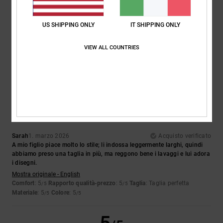
Manfred
14. marzo 2026
Acquisto verificato
Anche una maglietta molto carina con una bella stampa
US SHIPPING ONLY
IT SHIPPING ONLY
Mostra originale - Deutsch
Comfort
: 5
Rapporto qualità-prezzo
: 5
Taglia
: Taglia perfetta
/5
/5
VIEW ALL COUNTRIES
Materiale
: 5
/5
Consiglio questo prodotto
5
/5
Sarah
1. marzo 2026
Acquisto verificato
A mio figlio piace molto lo stile; li indossa leggermente larghi, quindi
abbiamo preso una taglia in più, ma reggono bene i lavaggi e lui adora
i disegni.
Mostra originale - English
Comfort
: 5
Rapporto qualità-prezzo
: 5
Taglia
: Taglia perfetta
/5
/5
Materiale
: 5
Colore
: 5
/5
/5