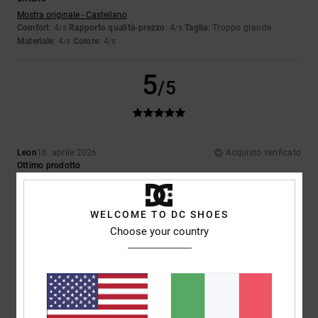
Mostra originale - Castellano
Comfort
: 4
Rapporto qualità-prezzo
: 4
Taglia
: Troppo grande
/5
/5
Materiale
: 4
Colore
: 4
/5
/5
5
/5
Leon
16. aprile 2026
Acquisto verificato
Ottimo prodotto
Mostra originale - Dutch
Comfort
: 5
Rapporto qualità-prezzo
: 5
Taglia
: Taglia perfetta
/5
/5
Materiale
: 5
Colore
: 5
/5
/5
WELCOME TO DC SHOES
Consiglio questo prodotto
Choose your country
5
/5