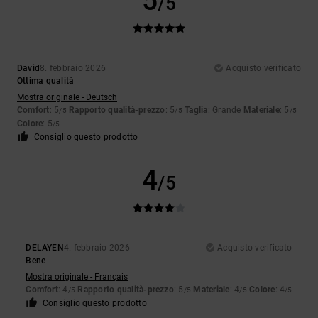
5
/5
David
8. febbraio 2026
Acquisto verificato
Ottima qualità
Mostra originale - Deutsch
Comfort
: 5
Rapporto qualità-prezzo
: 5
Taglia
: Grande
Materiale
: 5
/5
/5
/5
Colore
: 5
/5
Consiglio questo prodotto
4
/5
DELAYEN
4. febbraio 2026
Acquisto verificato
Bene
Mostra originale - Français
Comfort
: 4
Rapporto qualità-prezzo
: 5
Materiale
: 4
Colore
: 4
/5
/5
/5
/5
Consiglio questo prodotto