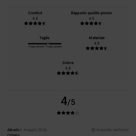
Comfort
Rapporto qualità-prezzo
4.8
4.9
Taglia
Materiale
4.8
Troppo piccolo
Troppo grande
Colore
4.8
4
/5
Alberto
5. maggio 2026
Acquisto verificato
Criterio