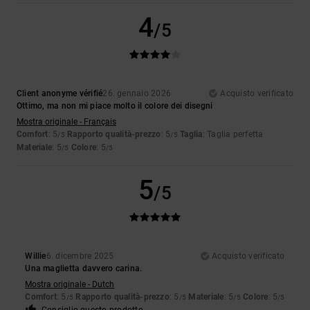
4
/5
Client anonyme vérifié
26. gennaio 2026
Acquisto verificato
Ottimo, ma non mi piace molto il colore dei disegni
Mostra originale - Français
Comfort
: 5
Rapporto qualità-prezzo
: 5
Taglia
: Taglia perfetta
/5
/5
Materiale
: 5
Colore
: 5
/5
/5
5
/5
Willie
6. dicembre 2025
Acquisto verificato
Una maglietta davvero carina.
Mostra originale - Dutch
Comfort
: 5
Rapporto qualità-prezzo
: 5
Materiale
: 5
Colore
: 5
/5
/5
/5
/5