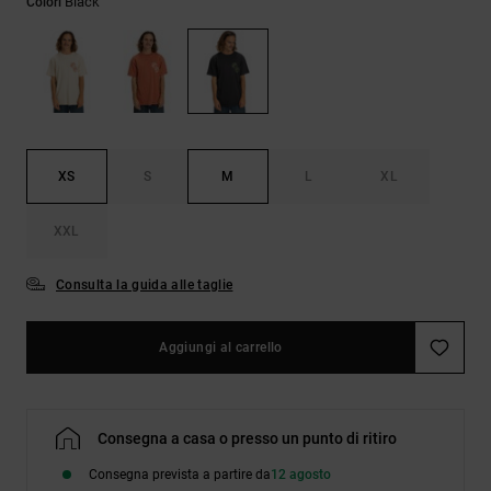
Black
Colori
Borse e
risposte
zaini
alle
domande
più
Cinture e
frequenti e
portamonete
accedi al
nostro
modulo di
contatto.
XS
S
M
L
XL
Consulta
XXL
le FAQ
Consulta la guida alle taglie
Aggiungi al carrello
Consegna a casa o presso un punto di ritiro
Consegna prevista a partire da
12 agosto