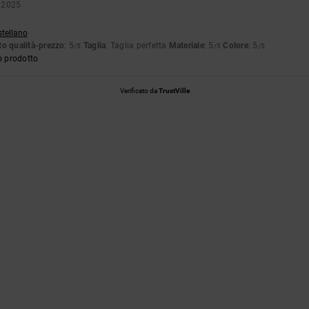
 2025
stellano
o qualità-prezzo
: 5
Taglia
: Taglia perfetta
Materiale
: 5
Colore
: 5
/5
/5
/5
o prodotto
Verificato da
TrustVille