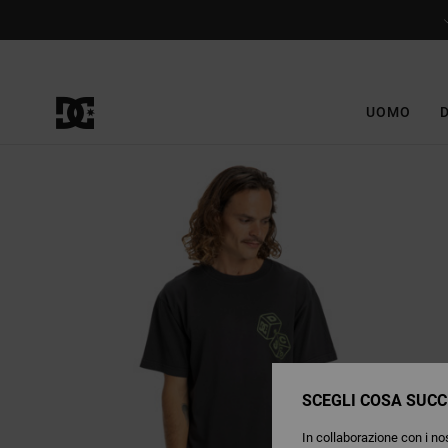
Salta
alle
informazioni
sul
prodotto
UOMO
SCEGLI COSA SUCC
In collaborazione con i nos