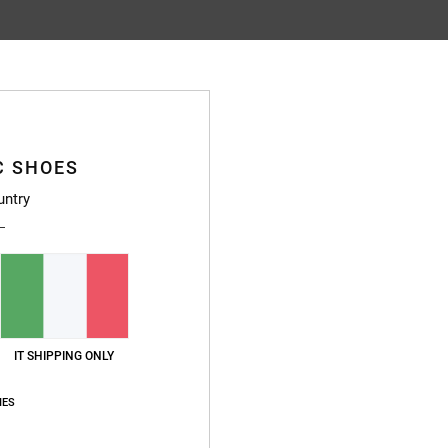
Punteggio medio
4.7
/5
C SHOES
basato su
9 recensioni verificate
dal novembre 2025
untry
Il 67% dei nostri clienti consiglia questo prodotto
pporto qualità-prezzo
Taglia
Material
4.9
4.8
Troppo piccolo
Troppo grande
IT SHIPPING ONLY
026
IES
stellano
o qualità-prezzo
: 4
Taglia
: Troppo grande
Materiale
: 4
Colore
: 4
/5
/5
/5