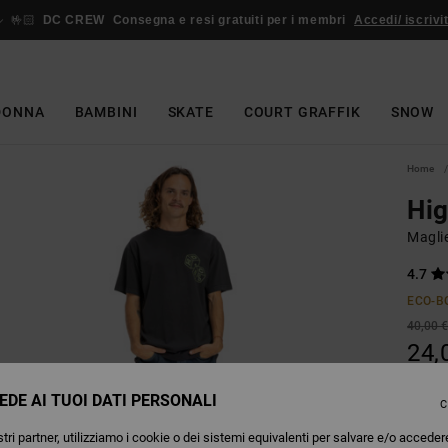
🤟🏻
DC CREW
Consegna e resi gratuiti per i membri
Accedi/ iscrivit
DONNA
BAMBINI
SKATE
COURT GRAFFIK
SNOW
Home
Hig
Magli
4.7
ECO-B
40,00 
24,
OFFER
EDE AI TUOI DATI PERSONALI
C
tri partner, utilizziamo i cookie o dei sistemi equivalenti per salvare e/o acceder
Colori