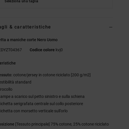
Seleziona una taglia
agli & caratteristiche
etta a maniche corte Nero Uomo
EDYZT04367
Codice colore
kvj0
eristiche
essuto:
cotone/jersey in cotone riciclato [200 g/m2]
estibilità standard
irocollo
tampe a scarico sul petto sinistro e sulla schiena
ichetta serigrafata centrale sul collo posteriore
ichetta con morsetto verticale sull'orlo
sizione
[Tessuto principale] 75% cotone, 25% cotone riciclato