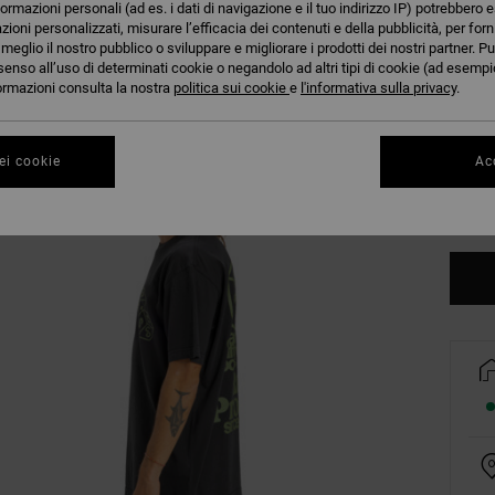
formazioni personali (ad es. i dati di navigazione e il tuo indirizzo IP) potrebbero e
azioni personalizzati, misurare l’efficacia dei contenuti e della pubblicità, per for
eglio il nostro pubblico o sviluppare e migliorare i prodotti dei nostri partner. Pu
senso all’uso di determinati cookie o negandolo ad altri tipi di cookie (ad esempio
nformazioni consulta la nostra
politica sui cookie
e
l'informativa sulla privacy
.
XS
ei cookie
Acc
Co