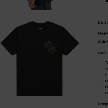
Dett
Magli
Style
Caratt
T
V
G
S
Et
Et
Compo