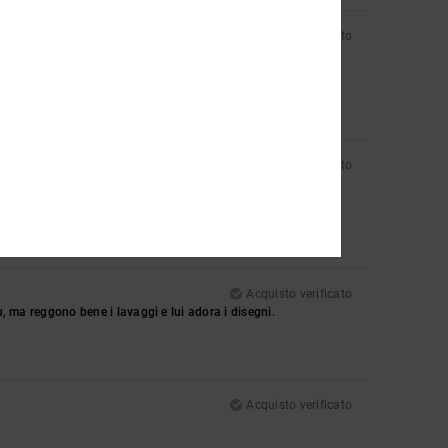
Acquisto verificato
Acquisto verificato
Acquisto verificato
ù, ma reggono bene i lavaggi e lui adora i disegni.
Acquisto verificato