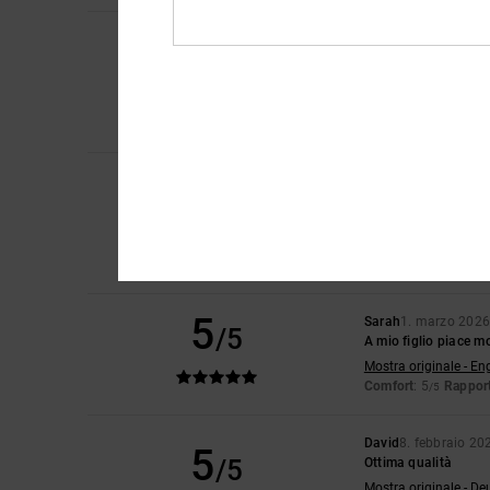
Leon
16. aprile 2026
5
/5
Ottimo prodotto
Mostra originale - Du
Comfort
: 5
Rapport
/5
Consiglio quest
Manfred
14. marzo 
5
/5
Anche una maglietta
Mostra originale - De
Comfort
: 5
Rapport
/5
Consiglio quest
5
Sarah
1. marzo 202
/5
A mio figlio piace mo
Mostra originale - En
Comfort
: 5
Rapport
/5
David
8. febbraio 20
5
/5
Ottima qualità
Mostra originale - De