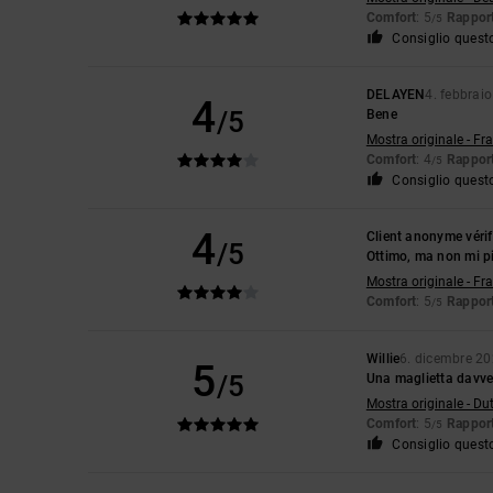
Comfort
: 5
Rapport
/5
Consiglio quest
DELAYEN
4. febbrai
4
/5
Bene
Mostra originale - Fr
Comfort
: 4
Rapport
/5
Consiglio quest
4
Client anonyme vérif
/5
Ottimo, ma non mi pi
Mostra originale - Fr
Comfort
: 5
Rapport
/5
Willie
6. dicembre 2
5
/5
Una maglietta davve
Mostra originale - Du
Comfort
: 5
Rapport
/5
Consiglio quest