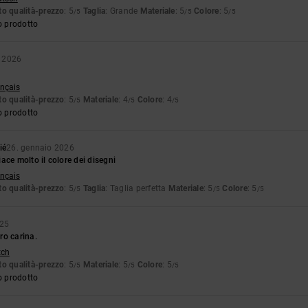
o qualità-prezzo
: 5
Taglia
: Grande
Materiale
: 5
Colore
: 5
/5
/5
/5
o prodotto
o 2026
ançais
o qualità-prezzo
: 5
Materiale
: 4
Colore
: 4
/5
/5
/5
o prodotto
ié
26. gennaio 2026
ace molto il colore dei disegni
ançais
o qualità-prezzo
: 5
Taglia
: Taglia perfetta
Materiale
: 5
Colore
: 5
/5
/5
/5
025
ro carina.
tch
o qualità-prezzo
: 5
Materiale
: 5
Colore
: 5
/5
/5
/5
o prodotto