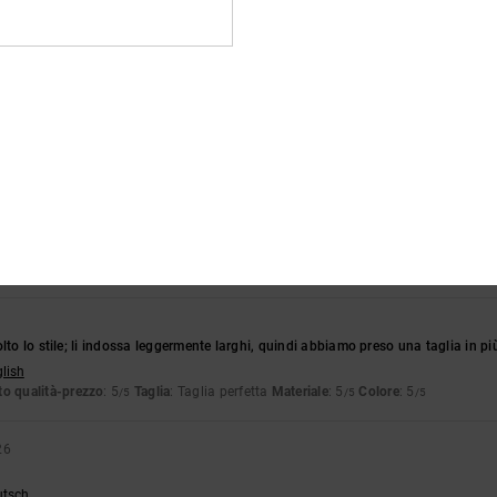
tch
o qualità-prezzo
: 5
Taglia
: Taglia perfetta
Materiale
: 5
Colore
: 5
/5
/5
/5
o prodotto
2026
 molto carina con una bella stampa
utsch
o qualità-prezzo
: 5
Taglia
: Taglia perfetta
Materiale
: 5
/5
/5
o prodotto
6
lto lo stile; li indossa leggermente larghi, quindi abbiamo preso una taglia in pi
glish
o qualità-prezzo
: 5
Taglia
: Taglia perfetta
Materiale
: 5
Colore
: 5
/5
/5
/5
26
utsch