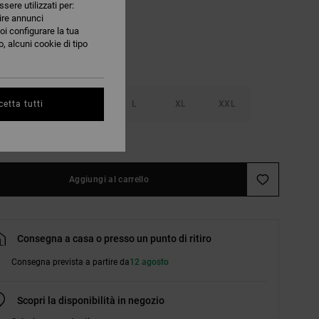
ssere utilizzati per:
nire annunci
oi configurare la tua
, alcuni cookie di tipo
S
M
L
XL
XXL
etta tutti
nsulta la guida alle taglie
Aggiungi al carrello
Consegna a casa o presso un punto di ritiro
Consegna prevista a partire da
12 agosto
Scopri la disponibilità in negozio