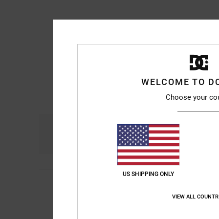
WELCOME TO D
Choose your co
Comfort
Ra
4.8
US SHIPPING ONLY
4
Alberto
5. maggio 2
/5
Criterio
VIEW ALL COUNTR
Mostra originale - Ca
Comfort
: 4
Rapport
/5