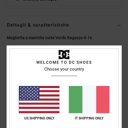
Dettagli & caratteristiche
Maglietta a maniche corte Verde Ragazzo 8-16
Style
EDBZT03452
Codice colore
gtp0
Caratteristiche
WELCOME TO DC SHOES
Choose your country
Tessuto:
Tessuto jersey di cotone riciclato [200 g/m2]
Vestibilità:
vestibilità regular classica e comoda
Collo:
girocollo
Stampa in plastisol e digitale al centro del petto e sulla
schiena
Etichetta serigrafata
Etichetta verticale sovrapposta sull'orlo
US SHIPPING ONLY
IT SHIPPING ONLY