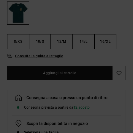
Borse e
risposte
zaini
alle
domande
più
Cinture e
frequenti e
portamonete
accedi al
nostro
8/XS
10/S
12/M
14/L
16/XL
modulo di
contatto.
Consulta la guida alle taglie
Consulta
le FAQ
Aggiungi al carrello
Consegna a casa o presso un punto di ritiro
Consegna prevista a partire da
12 agosto
Scopri la disponibilità in negozio
Seleziona una taglia