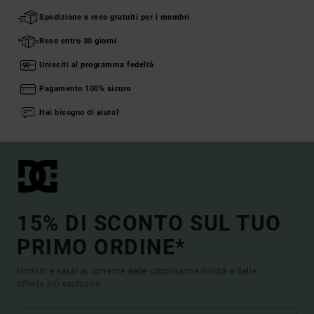
Spedizione e reso gratuiti per i membri
Reso entro 30 giorni
Unisciti al programma fedeltà
Pagamento 100% sicuro
Hai bisogno di aiuto?
15% DI SCONTO SUL TUO
PRIMO ORDINE*
Iscriviti e sarai al corrente delle ultimissime novità e delle
offerte più esclusive.