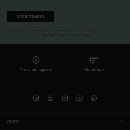
REGISTRARSI
(*) Offerta on-line valida per i nuovi membri - Le condizioni complete sono
disponibili nella mail di benvenuto
Trova un negozio
Contattaci
AIUTO