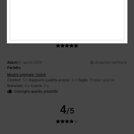
Comfort
: 5
Rapporto qualità-prezzo
: 5
Taglia
: Taglia perfetta
/5
/5
Materiale
: 5
Colore
: 5
/5
/5
Consiglio questo prodotto
5
/5
Adam
20. aprile 2026
Acquisto verificato
Perfetto
Mostra originale - Dutch
Comfort
: 5
Rapporto qualità-prezzo
: 5
Taglia
: Troppo grande
/5
/5
Materiale
: 5
Colore
: 5
/5
/5
Consiglio questo prodotto
4
/5