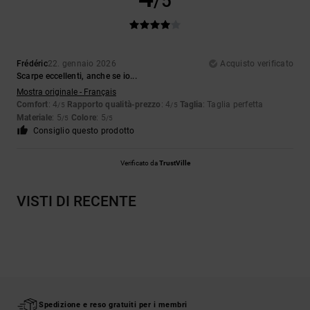
/5
Frédéric
22. gennaio 2026
Acquisto verificato
Scarpe eccellenti, anche se io...
Mostra originale - Français
Comfort
: 4
Rapporto qualità-prezzo
: 4
Taglia
: Taglia perfetta
/5
/5
Materiale
: 5
Colore
: 5
/5
/5
Consiglio questo prodotto
Verificato da
TrustVille
VISTI DI RECENTE
Spedizione e reso gratuiti per i membri