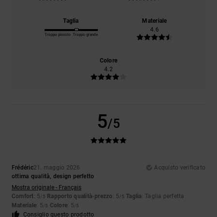
Taglia
Materiale
4.6
Troppo piccolo
Troppo grande
Colore
4.2
5
/5
Frédéric
21. maggio 2026
Acquisto verificato
ottima qualità, design perfetto
Mostra originale - Français
Comfort
: 5
Rapporto qualità-prezzo
: 5
Taglia
: Taglia perfetta
/5
/5
Materiale
: 5
Colore
: 5
/5
/5
Consiglio questo prodotto