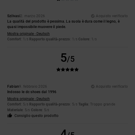
Szilvasi
2. marzo 2026
Acquisto verificato
La qualità del prodotto è pessima. La suola è dura come il legno, è
quasi impossibile muovere il piede.
Mostra originale - Deutsch
Comfort
: 1
Rapporto qualità-prezzo
: 1
Colore
: 1
/5
/5
/5
5
/5
Fabian
9. febbraio 2026
Acquisto verificato
Indosso le dc shoes dal 1996
Mostra originale - Deutsch
Comfort
: 5
Rapporto qualità-prezzo
: 5
Taglia
: Troppo grande
/5
/5
Materiale
: 5
Colore
: 5
/5
/5
Consiglio questo prodotto
4