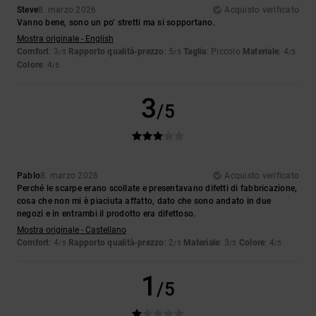
Steve
8. marzo 2026
Acquisto verificato
Vanno bene, sono un po’ stretti ma si sopportano.
Mostra originale - English
Comfort
: 3
Rapporto qualità-prezzo
: 5
Taglia
: Piccolo
Materiale
: 4
/5
/5
/5
Colore
: 4
/5
3
/5
Pablo
8. marzo 2026
Acquisto verificato
Perché le scarpe erano scollate e presentavano difetti di fabbricazione,
cosa che non mi è piaciuta affatto, dato che sono andato in due
negozi e in entrambi il prodotto era difettoso.
Mostra originale - Castellano
Comfort
: 4
Rapporto qualità-prezzo
: 2
Materiale
: 3
Colore
: 4
/5
/5
/5
/5
1
/5