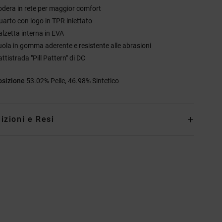
odera in rete per maggior comfort
uarto con logo in TPR iniettato
alzetta interna in EVA
uola in gomma aderente e resistente alle abrasioni
ttistrada "Pill Pattern" di DC
sizione
53.02% Pelle, 46.98% Sintetico
izioni e Resi