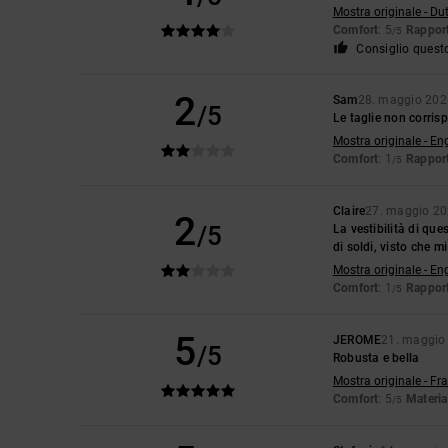
Mostra originale - Du
Comfort
: 5
Rapport
/5
Consiglio quest
2
Sam
28. maggio 202
/5
Le taglie non corris
Mostra originale - En
Comfort
: 1
Rapport
/5
Claire
27. maggio 2
2
/5
La vestibilità di que
di soldi, visto che 
Mostra originale - En
Comfort
: 1
Rapport
/5
5
JEROME
21. maggio
/5
Robusta e bella
Mostra originale - Fr
Comfort
: 5
Materia
/5