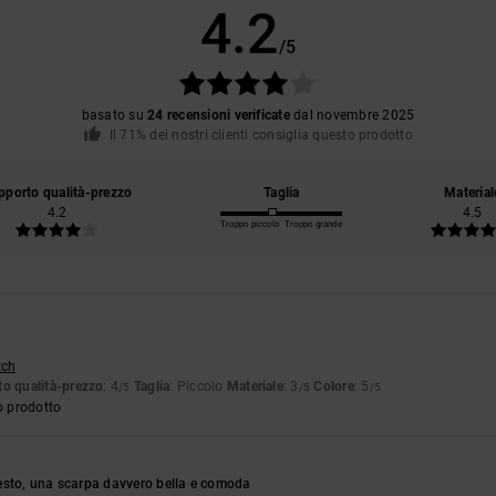
4.2
/5
basato su
24 recensioni verificate
dal novembre 2025
Il 71% dei nostri clienti consiglia questo prodotto
pporto qualità-prezzo
Taglia
Material
4.2
4.5
Troppo piccolo
Troppo grande
tch
o qualità-prezzo
: 4
Taglia
: Piccolo
Materiale
: 3
Colore
: 5
/5
/5
/5
o prodotto
6
l resto, una scarpa davvero bella e comoda