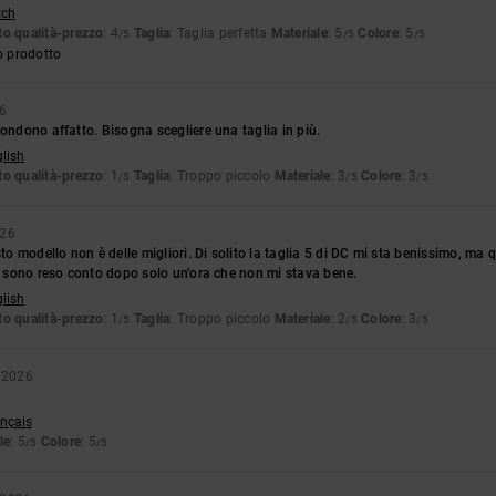
tch
o qualità-prezzo
: 4
Taglia
: Taglia perfetta
Materiale
: 5
Colore
: 5
/5
/5
/5
o prodotto
6
pondono affatto. Bisogna scegliere una taglia in più.
glish
o qualità-prezzo
: 1
Taglia
: Troppo piccolo
Materiale
: 3
Colore
: 3
/5
/5
/5
026
sto modello non è delle migliori. Di solito la taglia 5 di DC mi sta benissimo, ma
mi sono reso conto dopo solo un’ora che non mi stava bene.
glish
o qualità-prezzo
: 1
Taglia
: Troppo piccolo
Materiale
: 2
Colore
: 3
/5
/5
/5
 2026
ançais
le
: 5
Colore
: 5
/5
/5