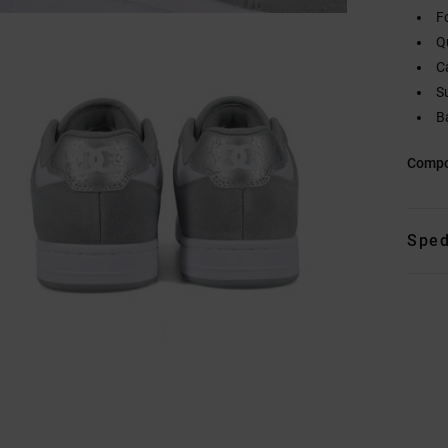
F
Q
C
S
Ba
Compo
Sped