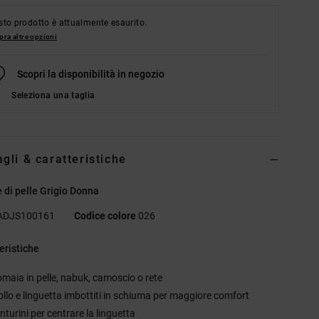
to prodotto è attualmente esaurito.
ra altre opzioni
Scopri la disponibilità in negozio
Seleziona una taglia
agli & caratteristiche
 di pelle Grigio Donna
ADJS100161
Codice colore
026
eristiche
omaia in pelle, nabuk, camoscio o rete
ollo e linguetta imbottiti in schiuma per maggiore comfort
nturini per centrare la linguetta