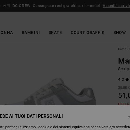
🤟🏻
DC CREW
Consegna e resi gratuiti per i membri
Accedi/ iscrivit
DONNA
BAMBINI
SKATE
COURT GRAFFIK
SNOW
Home
Ma
Scarpe
4.2
85,00 
51,
OFFER
EDE AI TUOI DATI PERSONALI
C
Colori
tri partner, utilizziamo i cookie o dei sistemi equivalenti per salvare e/o acceder