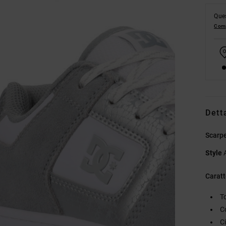
Ques
Comp
Dett
Scarpe
Style
Caratt
T
C
Ci