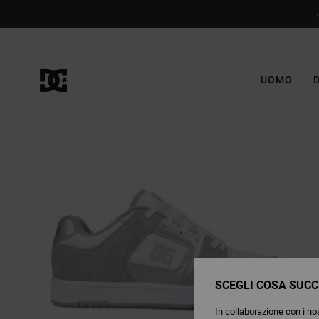
Salta
alle
informazioni
sul
prodotto
UOMO
SCEGLI COSA SUCC
In collaborazione con i nos