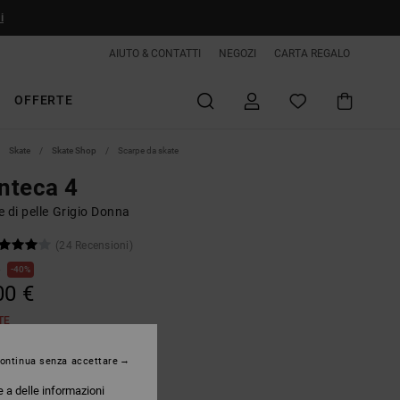
i
AIUTO & CONTATTI
NEGOZI
CARTA REGALO
OFFERTE
Skate
Skate Shop
Scarpe da skate
nteca 4
 di pelle Grigio Donna
(24 Recensioni)
€
40%
00 €
TE
ontinua senza accettare
Grey/grey/white
e a delle informazioni