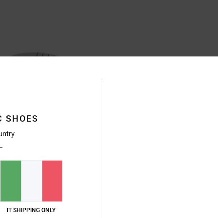
C SHOES
untry
IT SHIPPING ONLY