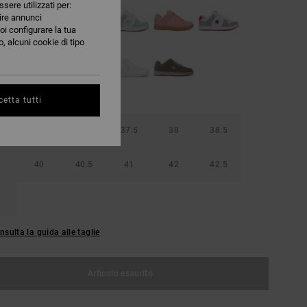
ssere utilizzati per:
nire annunci
oi configurare la tua
, alcuni cookie di tipo
etta tutti
36.5
37
37.5
38
38.5
40
40.5
41
42
42.5
nsulta la guida alle taglie
Articolo esaurito