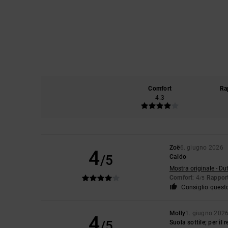
Comfort
Ra
4.3
Zoë
6. giugno 2026
4
/5
Caldo
Mostra originale - Du
Comfort
: 4
Rapport
/5
Consiglio quest
Molly
1. giugno 202
4
/5
Suola sottile; per i