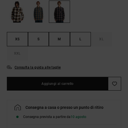
Borse e
risposte
zaini
alle
domande
più
Cinture e
frequenti e
portamonete
accedi al
nostro
XS
S
M
L
XL
modulo di
contatto.
XXL
Consulta
le FAQ
Consulta la guida alle taglie
Aggiungi al carrello
Consegna a casa o presso un punto di ritiro
Consegna prevista a partire da
10 agosto