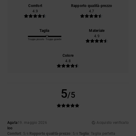
Comfort
Rapporto qualità-prezzo
4.9
4.7
Taglia
Materiale
4.9
Troppo piccolo
Troppo grande
Colore
4.8
5
/5
Agata
19. maggio 2026
Acquisto verificato
Ioo
Comfort
: 5
Rapporto qualità-prezzo
: 5
Taglia
: Taglia perfetta
/5
/5