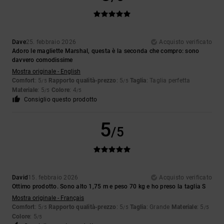
Dave
25. febbraio 2026
Acquisto verificato
Adoro le magliette Marshal, questa è la seconda che compro: sono
davvero comodissime
Mostra originale - English
Comfort
: 5
Rapporto qualità-prezzo
: 5
Taglia
: Taglia perfetta
/5
/5
Materiale
: 5
Colore
: 4
/5
/5
Consiglio questo prodotto
5
/5
David
15. febbraio 2026
Acquisto verificato
Ottimo prodotto. Sono alto 1,75 m e peso 70 kg e ho preso la taglia S
Mostra originale - Français
Comfort
: 5
Rapporto qualità-prezzo
: 5
Taglia
: Grande
Materiale
: 5
/5
/5
/5
Colore
: 5
/5