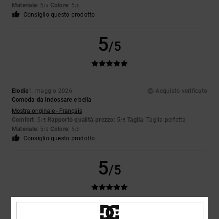
Materiale
: 5
Colore
: 5
/5
/5
Consiglio questo prodotto
5
/5
Elodie
1. maggio 2026
Acquisto verificato
Comoda da indossare e bella
Mostra originale - Français
Comfort
: 5
Rapporto qualità-prezzo
: 5
Taglia
: Taglia perfetta
/5
/5
Materiale
: 5
Colore
: 5
/5
/5
Consiglio questo prodotto
5
/5
Yoann
28. aprile 2026
Acquisto verificato