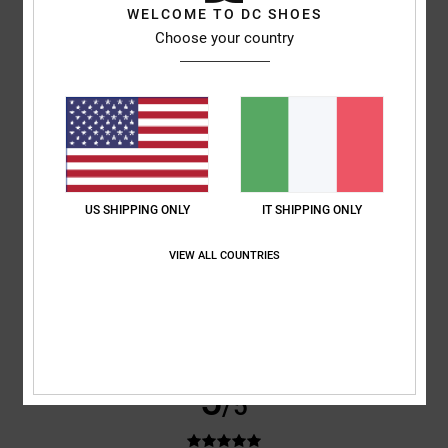
Confortevole
WELCOME TO DC SHOES
Mostra originale - Français
Choose your country
Rapporto qualità-prezzo
: 4
Taglia
: Taglia perfetta
Materiale
: 5
/5
/5
Colore
: 5
/5
5
/5
US SHIPPING ONLY
IT SHIPPING ONLY
Steven
25. aprile 2026
Acquisto verificato
Una camicia davvero fantastica, tessuto fantastico, comodissima,
VIEW ALL COUNTRIES
semplicemente bellissima
Mostra originale - Deutsch
Comfort
: 5
Rapporto qualità-prezzo
: 5
Taglia
: Taglia perfetta
/5
/5
Materiale
: 5
Colore
: 5
/5
/5
Consiglio questo prodotto
5
/5