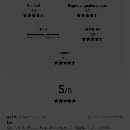
Comfort
Rapporto qualità-prezzo
4.9
4.7
Taglia
Materiale
4.9
Troppo piccolo
Troppo grande
Colore
4.8
5
/5
Agata
19. maggio 2026
Acquisto verificato
Ioo
Comfort
: 5
Rapporto qualità-prezzo
: 5
Taglia
: Taglia perfetta
/5
/5