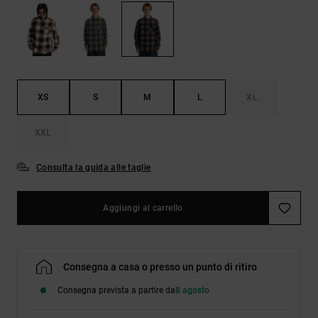
Borse e
risposte
zaini
alle
domande
più
Cinture e
frequenti e
portamonete
accedi al
nostro
XS
S
M
L
XL
modulo di
contatto.
XXL
Consulta
le FAQ
Consulta la guida alle taglie
Aggiungi al carrello
Consegna a casa o presso un punto di ritiro
Consegna prevista a partire da
8 agosto