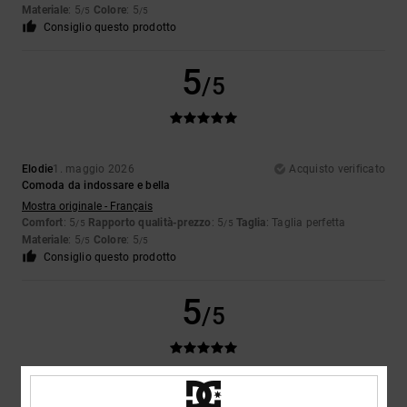
Materiale
: 5
Colore
: 5
/5
/5
Consiglio questo prodotto
5
/5
Elodie
1. maggio 2026
Acquisto verificato
Comoda da indossare e bella
Mostra originale - Français
Comfort
: 5
Rapporto qualità-prezzo
: 5
Taglia
: Taglia perfetta
/5
/5
Materiale
: 5
Colore
: 5
/5
/5
Consiglio questo prodotto
5
/5
Yoann
28. aprile 2026
Acquisto verificato