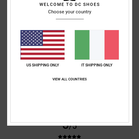
Confortevole
WELCOME TO DC SHOES
Mostra originale - Français
Choose your country
Rapporto qualità-prezzo
: 4
Taglia
: Taglia perfetta
Materiale
: 5
/5
/5
Colore
: 5
/5
5
/5
US SHIPPING ONLY
IT SHIPPING ONLY
Steven
25. aprile 2026
Acquisto verificato
Una camicia davvero fantastica, tessuto fantastico, comodissima,
VIEW ALL COUNTRIES
semplicemente bellissima
Mostra originale - Deutsch
Comfort
: 5
Rapporto qualità-prezzo
: 5
Taglia
: Taglia perfetta
/5
/5
Materiale
: 5
Colore
: 5
/5
/5
Consiglio questo prodotto
5
/5