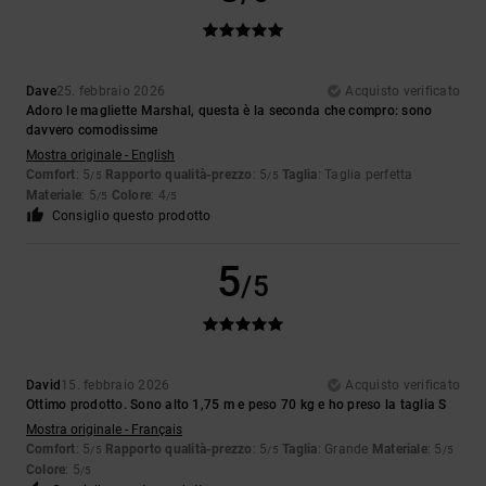
Dave
25. febbraio 2026
Acquisto verificato
Adoro le magliette Marshal, questa è la seconda che compro: sono
davvero comodissime
Mostra originale - English
Comfort
: 5
Rapporto qualità-prezzo
: 5
Taglia
: Taglia perfetta
/5
/5
Materiale
: 5
Colore
: 4
/5
/5
Consiglio questo prodotto
5
/5
David
15. febbraio 2026
Acquisto verificato
Ottimo prodotto. Sono alto 1,75 m e peso 70 kg e ho preso la taglia S
Mostra originale - Français
Comfort
: 5
Rapporto qualità-prezzo
: 5
Taglia
: Grande
Materiale
: 5
/5
/5
/5
Colore
: 5
/5