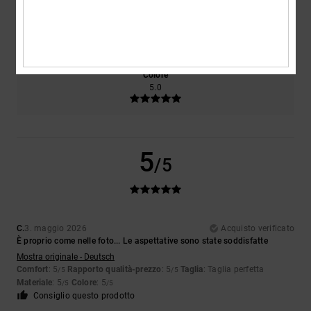
Taglia
Materiale
5.0
Troppo piccolo
Troppo grande
Colore
5.0
5
/5
C.
3. maggio 2026
Acquisto verificato
È proprio come nelle foto... Le aspettative sono state soddisfatte
Mostra originale - Deutsch
Comfort
: 5
Rapporto qualità-prezzo
: 5
Taglia
: Taglia perfetta
/5
/5
Materiale
: 5
Colore
: 5
/5
/5
Consiglio questo prodotto