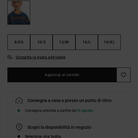
Borse e
risposte
zaini
alle
domande
più
Cinture e
frequenti e
portamonete
accedi al
nostro
8/XS
10/S
12/M
14/L
16/XL
modulo di
contatto.
Consulta la guida alle taglie
Consulta
le FAQ
Aggiungi al carrello
Consegna a casa o presso un punto di ritiro
Consegna prevista a partire da
10 agosto
Scopri la disponibilità in negozio
Seleziona una taglia