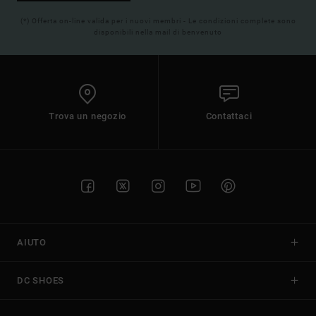
(*) Offerta on-line valida per i nuovi membri - Le condizioni complete sono
disponibili nella mail di benvenuto
Trova un negozio
Contattaci
AIUTO
DC SHOES