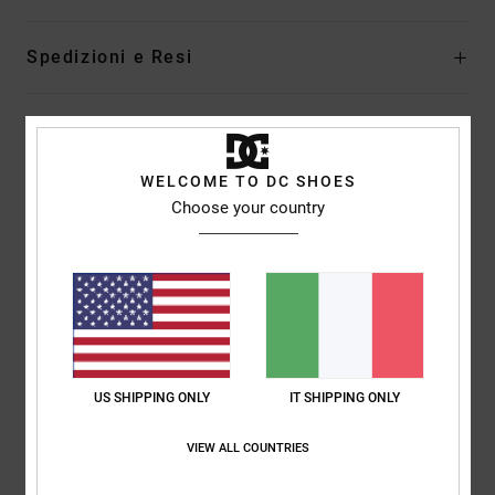
Spedizioni e Resi
Recensioni dei clienti
WELCOME TO DC SHOES
Choose your country
Punteggio medio
5.0
/5
basato su
1 recensioni verificate
dal maggio 2026
Il 100% dei nostri clienti consiglia questo prodotto
US SHIPPING ONLY
IT SHIPPING ONLY
Comfort
Rapporto qualità-prezzo
VIEW ALL COUNTRIES
5.0
5.0