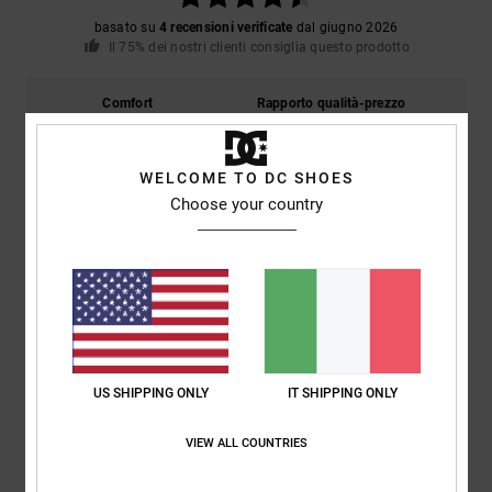
basato su
4 recensioni verificate
dal giugno 2026
Il 75% dei nostri clienti consiglia questo prodotto
Comfort
Rapporto qualità-prezzo
4.8
4.8
WELCOME TO DC SHOES
Taglia
Materiale
Choose your country
4.8
Troppo piccolo
Troppo grande
Colore
5.0
US SHIPPING ONLY
IT SHIPPING ONLY
5
/5
VIEW ALL COUNTRIES