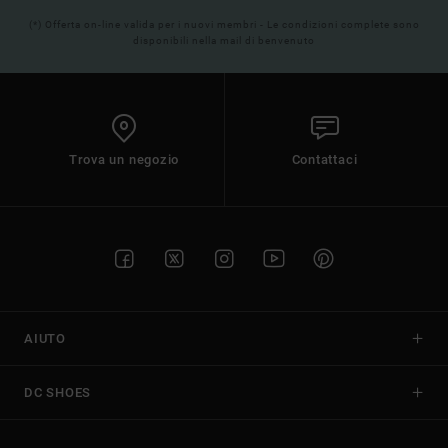
(*) Offerta on-line valida per i nuovi membri - Le condizioni complete sono
disponibili nella mail di benvenuto
Trova un negozio
Contattaci
AIUTO
DC SHOES