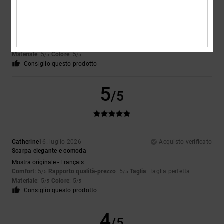
Celine
17. luglio 2026
Acquisto verificato
Molto bella e confortevole
Mostra originale - Français
Comfort
: 5
Rapporto qualità-prezzo
: 5
Taglia
: Troppo grande
/5
/5
Materiale
: 5
Colore
: 5
/5
/5
Consiglio questo prodotto
5
/5
Catherine
16. luglio 2026
Acquisto verificato
Scarpa elegante e comoda
Mostra originale - Français
Comfort
: 5
Rapporto qualità-prezzo
: 5
Taglia
: Taglia perfetta
/5
/5
Materiale
: 5
Colore
: 5
/5
/5
Consiglio questo prodotto
4
/5