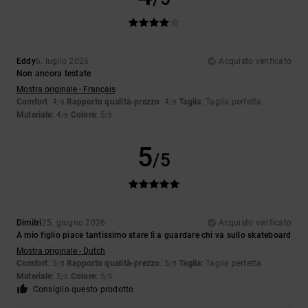
Eddy
6. luglio 2026
Acquisto verificato
Non ancora testate
Mostra originale - Français
Comfort
: 4
Rapporto qualità-prezzo
: 4
Taglia
: Taglia perfetta
/5
/5
Materiale
: 4
Colore
: 5
/5
/5
5
/5
Dimitri
25. giugno 2026
Acquisto verificato
A mio figlio piace tantissimo stare lì a guardare chi va sullo skateboard
Mostra originale - Dutch
Comfort
: 5
Rapporto qualità-prezzo
: 5
Taglia
: Taglia perfetta
/5
/5
Materiale
: 5
Colore
: 5
/5
/5
Consiglio questo prodotto