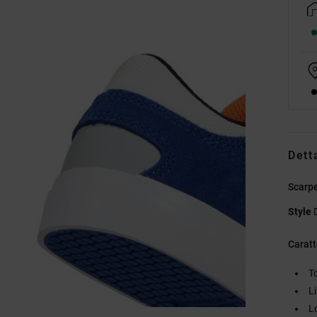
Dett
Scarpe
Style
Caratt
T
L
L