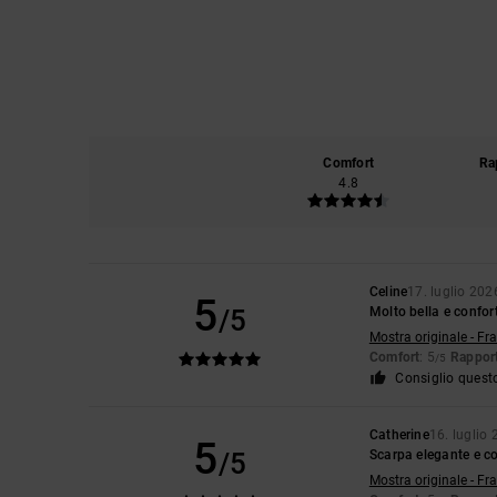
Comfort
Ra
4.8
Celine
17. luglio 202
5
/5
Molto bella e confor
Mostra originale - Fr
Comfort
: 5
Rapport
/5
Consiglio quest
Catherine
16. luglio
5
/5
Scarpa elegante e 
Mostra originale - Fr