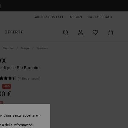
i
AIUTO & CONTATTI
NEGOZI
CARTA REGALO
OFFERTE
Bambini
Scarpe
Sneakers
yx
 di pelle Blu Bambini
(4 Recensioni)
€
40%
00 €
TE
ontinua senza accettare
Blue/white/orange
e a delle informazioni