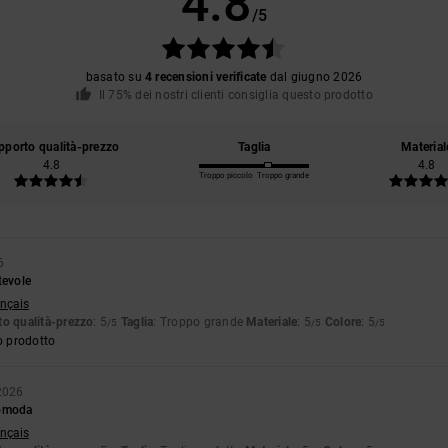
4.8
/5
basato su
4 recensioni verificate
dal giugno 2026
Il 75% dei nostri clienti consiglia questo prodotto
pporto qualità-prezzo
Taglia
Material
4.8
4.8
Troppo piccolo
Troppo grande
6
tevole
ançais
o qualità-prezzo
: 5
Taglia
: Troppo grande
Materiale
: 5
Colore
: 5
/5
/5
/5
o prodotto
 2026
comoda
ançais