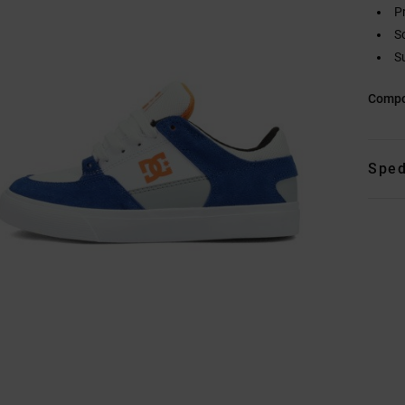
P
So
S
Compo
Sped