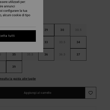
ssere utilizzati per:
nire annunci
oi configurare la tua
, alcuni cookie di tipo
5
28
28.5
29
30
30.5
etta tutti
32
32.5
33
33.5
34
5
35
35.5
36
36.5
37
39
nsulta la guida alle taglie
Aggiungi al carrello