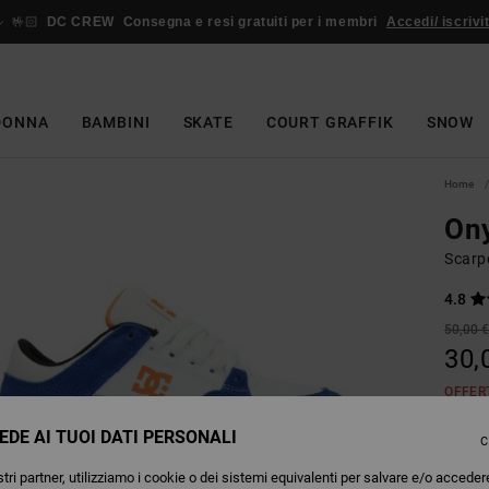
🤟🏻
DC CREW
Consegna e resi gratuiti per i membri
Accedi/ iscrivit
DONNA
BAMBINI
SKATE
COURT GRAFFIK
SNOW
Home
On
Scarpe
4.8
50,00 
30,
OFFER
EDE AI TUOI DATI PERSONALI
C
Colori
tri partner, utilizziamo i cookie o dei sistemi equivalenti per salvare e/o acceder