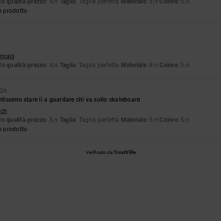
o qualità-prezzo
: 5
Taglia
: Taglia perfetta
Materiale
: 5
Colore
: 5
/5
/5
/5
o prodotto
ançais
o qualità-prezzo
: 4
Taglia
: Taglia perfetta
Materiale
: 4
Colore
: 5
/5
/5
/5
026
ntissimo stare lì a guardare chi va sullo skateboard
tch
o qualità-prezzo
: 5
Taglia
: Taglia perfetta
Materiale
: 5
Colore
: 5
/5
/5
/5
o prodotto
Verificato da
TrustVille