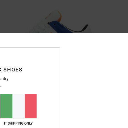
C SHOES
untry
IT SHIPPING ONLY