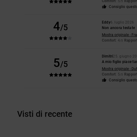
Comfort
: 5
Rapport
/5
Consiglio quest
4
Eddy
6. luglio 2026
/5
Non ancora testate
Mostra originale - Fr
Comfort
: 4
Rapport
/5
Dimitri
25. giugno 2
5
/5
A mio figlio piace ta
Mostra originale - Du
Comfort
: 5
Rapport
/5
Consiglio quest
Visti di recente