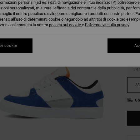
formazioni personali (ad es. i dati di navigazione e il tuo indirizzo IP) potrebbero e
azioni personalizzati, misurare l’efficacia dei contenuti e della pubblicità, per for
eglio il nostro pubblico o sviluppare e migliorare i prodotti dei nostri partner. Pu
senso all’uso di determinati cookie o negandolo ad altri tipi di cookie (ad esempio
nformazioni consulta la nostra
politica sui cookie
e
l'informativa sulla privacy
.
27.
ei cookie
Acc
31
34.
38
Co