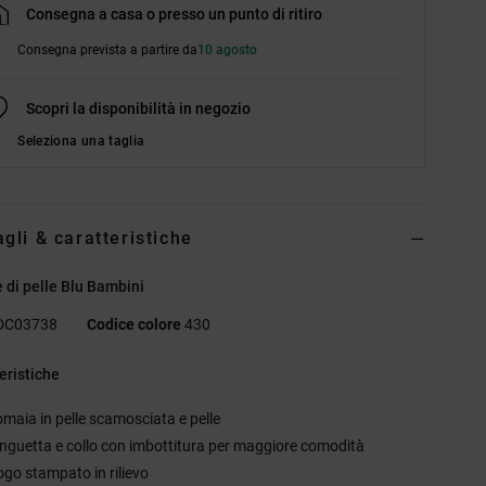
Consegna a casa o presso un punto di ritiro
Consegna prevista a partire da
10 agosto
Scopri la disponibilità in negozio
Seleziona una taglia
agli & caratteristiche
 di pelle Blu Bambini
DC03738
Codice colore
430
eristiche
omaia in pelle scamosciata e pelle
inguetta e collo con imbottitura per maggiore comodità
ogo stampato in rilievo