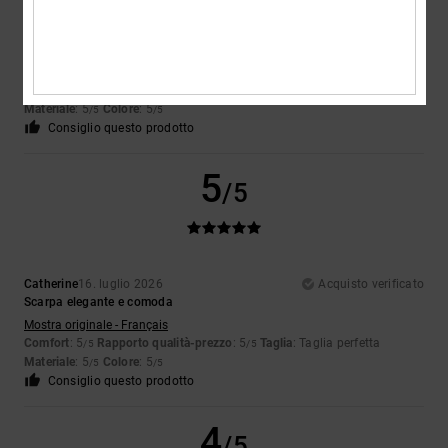
Celine
17. luglio 2026
Acquisto verificato
Molto bella e confortevole
Mostra originale - Français
Comfort
: 5
Rapporto qualità-prezzo
: 5
Taglia
: Troppo grande
/5
/5
Materiale
: 5
Colore
: 5
/5
/5
Consiglio questo prodotto
5
/5
Catherine
16. luglio 2026
Acquisto verificato
Scarpa elegante e comoda
Mostra originale - Français
Comfort
: 5
Rapporto qualità-prezzo
: 5
Taglia
: Taglia perfetta
/5
/5
Materiale
: 5
Colore
: 5
/5
/5
Consiglio questo prodotto
4
/5