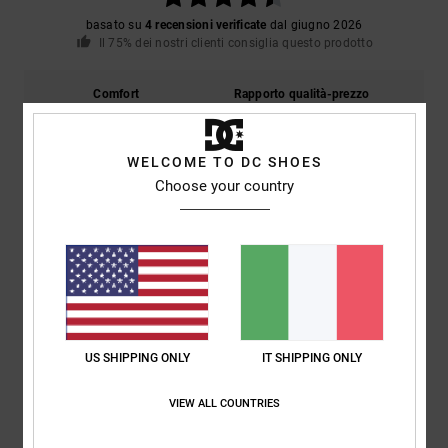
basato su
4 recensioni verificate
dal giugno 2026
Il 75% dei nostri clienti consiglia questo prodotto
Comfort
Rapporto qualità-prezzo
4.8
4.8
WELCOME TO DC SHOES
Taglia
Materiale
Choose your country
4.8
Troppo piccolo
Troppo grande
Colore
5.0
US SHIPPING ONLY
IT SHIPPING ONLY
5
/5
VIEW ALL COUNTRIES