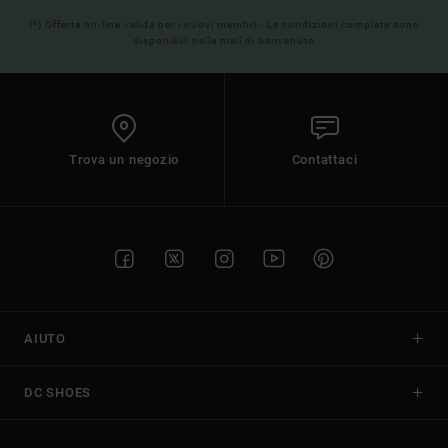
(*) Offerta on-line valida per i nuovi membri - Le condizioni complete sono
disponibili nella mail di benvenuto
Trova un negozio
Contattaci
AIUTO
DC SHOES