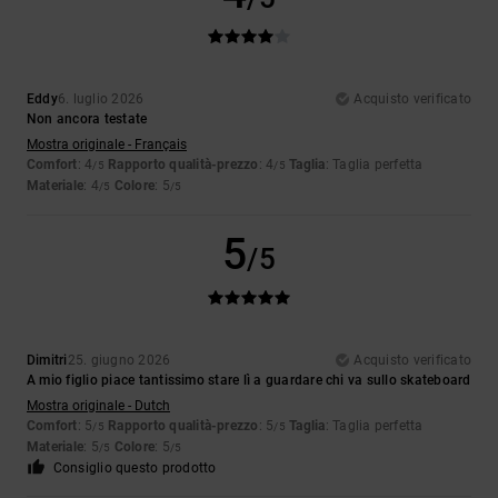
Eddy
6. luglio 2026
Acquisto verificato
Non ancora testate
Mostra originale - Français
Comfort
: 4
Rapporto qualità-prezzo
: 4
Taglia
: Taglia perfetta
/5
/5
Materiale
: 4
Colore
: 5
/5
/5
5
/5
Dimitri
25. giugno 2026
Acquisto verificato
A mio figlio piace tantissimo stare lì a guardare chi va sullo skateboard
Mostra originale - Dutch
Comfort
: 5
Rapporto qualità-prezzo
: 5
Taglia
: Taglia perfetta
/5
/5
Materiale
: 5
Colore
: 5
/5
/5
Consiglio questo prodotto