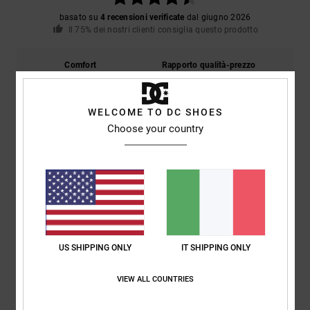
basato su
4 recensioni verificate
dal giugno 2026
Il 75% dei nostri clienti consiglia questo prodotto
Comfort
Rapporto qualità-prezzo
4.8
4.8
WELCOME TO DC SHOES
Taglia
Materiale
Choose your country
4.8
Troppo piccolo
Troppo grande
Colore
5.0
US SHIPPING ONLY
IT SHIPPING ONLY
5
/5
VIEW ALL COUNTRIES