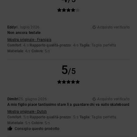
Eddy
6. luglio 2026
Acquisto verificato
Non ancora testate
Mostra originale - Français
Comfort
: 4
Rapporto qualità-prezzo
: 4
Taglia
: Taglia perfetta
/5
/5
Materiale
: 4
Colore
: 5
/5
/5
5
/5
Dimitri
25. giugno 2026
Acquisto verificato
A mio figlio piace tantissimo stare lì a guardare chi va sullo skateboard
Mostra originale - Dutch
Comfort
: 5
Rapporto qualità-prezzo
: 5
Taglia
: Taglia perfetta
/5
/5
Materiale
: 5
Colore
: 5
/5
/5
Consiglio questo prodotto