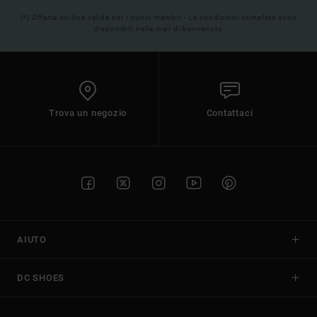
(*) Offerta on-line valida per i nuovi membri - Le condizioni complete sono
disponibili nella mail di benvenuto
Trova un negozio
Contattaci
AIUTO
DC SHOES