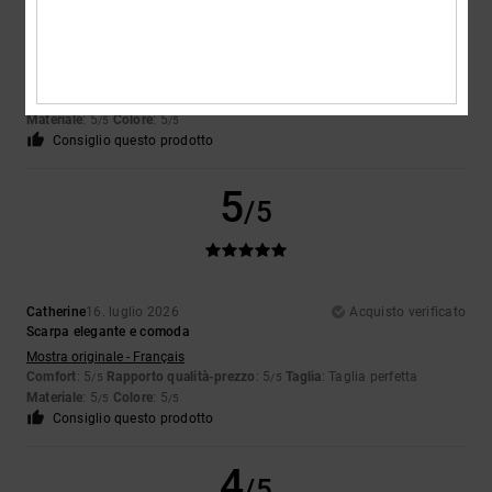
Celine
17. luglio 2026
Acquisto verificato
Molto bella e confortevole
Mostra originale - Français
Comfort
: 5
Rapporto qualità-prezzo
: 5
Taglia
: Troppo grande
/5
/5
Materiale
: 5
Colore
: 5
/5
/5
Consiglio questo prodotto
5
/5
Catherine
16. luglio 2026
Acquisto verificato
Scarpa elegante e comoda
Mostra originale - Français
Comfort
: 5
Rapporto qualità-prezzo
: 5
Taglia
: Taglia perfetta
/5
/5
Materiale
: 5
Colore
: 5
/5
/5
Consiglio questo prodotto
4
/5