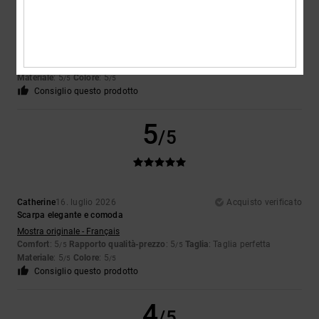
Celine
17. luglio 2026
Acquisto verificato
Molto bella e confortevole
Mostra originale - Français
Comfort
: 5
Rapporto qualità-prezzo
: 5
Taglia
: Troppo grande
/5
/5
Materiale
: 5
Colore
: 5
/5
/5
Consiglio questo prodotto
5
/5
Catherine
16. luglio 2026
Acquisto verificato
Scarpa elegante e comoda
Mostra originale - Français
Comfort
: 5
Rapporto qualità-prezzo
: 5
Taglia
: Taglia perfetta
/5
/5
Materiale
: 5
Colore
: 5
/5
/5
Consiglio questo prodotto
4
/5