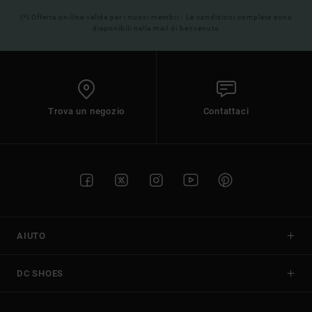
(*) Offerta on-line valida per i nuovi membri - Le condizioni complete sono
disponibili nella mail di benvenuto
Trova un negozio
Contattaci
AIUTO
DC SHOES