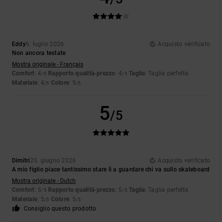
Eddy
6. luglio 2026
Acquisto verificato
Non ancora testate
Mostra originale - Français
Comfort
: 4
Rapporto qualità-prezzo
: 4
Taglia
: Taglia perfetta
/5
/5
Materiale
: 4
Colore
: 5
/5
/5
5
/5
Dimitri
25. giugno 2026
Acquisto verificato
A mio figlio piace tantissimo stare lì a guardare chi va sullo skateboard
Mostra originale - Dutch
Comfort
: 5
Rapporto qualità-prezzo
: 5
Taglia
: Taglia perfetta
/5
/5
Materiale
: 5
Colore
: 5
/5
/5
Consiglio questo prodotto