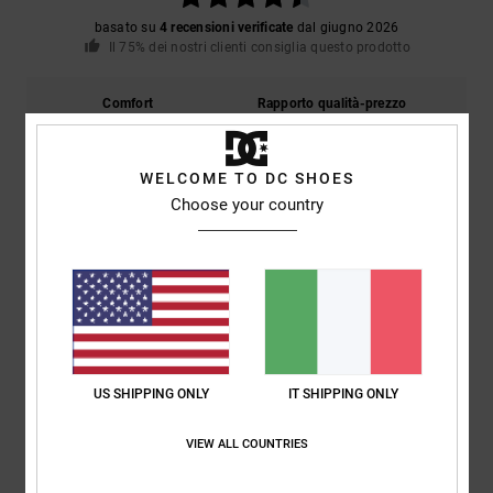
basato su
4 recensioni verificate
dal giugno 2026
Il 75% dei nostri clienti consiglia questo prodotto
Comfort
Rapporto qualità-prezzo
4.8
4.8
WELCOME TO DC SHOES
Taglia
Materiale
Choose your country
4.8
Troppo piccolo
Troppo grande
Colore
5.0
US SHIPPING ONLY
IT SHIPPING ONLY
5
/5
VIEW ALL COUNTRIES