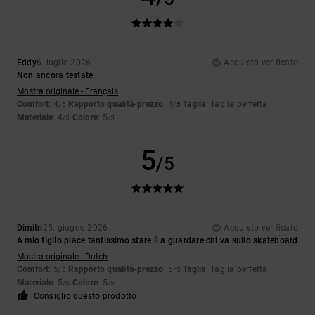
Eddy
6. luglio 2026
Acquisto verificato
Non ancora testate
Mostra originale - Français
Comfort
: 4
Rapporto qualità-prezzo
: 4
Taglia
: Taglia perfetta
/5
/5
Materiale
: 4
Colore
: 5
/5
/5
5
/5
Dimitri
25. giugno 2026
Acquisto verificato
A mio figlio piace tantissimo stare lì a guardare chi va sullo skateboard
Mostra originale - Dutch
Comfort
: 5
Rapporto qualità-prezzo
: 5
Taglia
: Taglia perfetta
/5
/5
Materiale
: 5
Colore
: 5
/5
/5
Consiglio questo prodotto