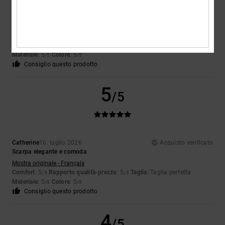
Celine
17. luglio 2026
Acquisto verificato
Molto bella e confortevole
Mostra originale - Français
Comfort
: 5
Rapporto qualità-prezzo
: 5
Taglia
: Troppo grande
/5
/5
Materiale
: 5
Colore
: 5
/5
/5
Consiglio questo prodotto
5
/5
Catherine
16. luglio 2026
Acquisto verificato
Scarpa elegante e comoda
Mostra originale - Français
Comfort
: 5
Rapporto qualità-prezzo
: 5
Taglia
: Taglia perfetta
/5
/5
Materiale
: 5
Colore
: 5
/5
/5
Consiglio questo prodotto
4
/5