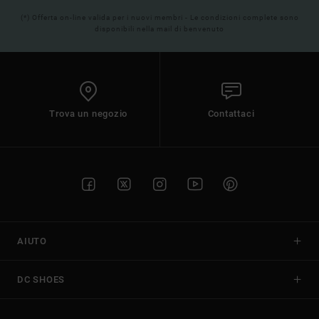
(*) Offerta on-line valida per i nuovi membri - Le condizioni complete sono
disponibili nella mail di benvenuto
Trova un negozio
Contattaci
AIUTO
DC SHOES