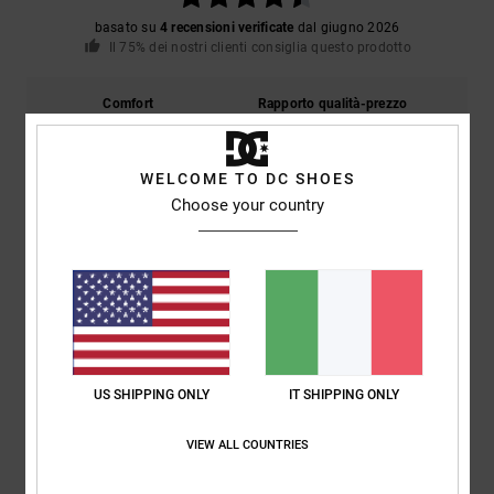
basato su
4 recensioni verificate
dal giugno 2026
Il 75% dei nostri clienti consiglia questo prodotto
Comfort
Rapporto qualità-prezzo
4.8
4.8
WELCOME TO DC SHOES
Taglia
Materiale
Choose your country
4.8
Troppo piccolo
Troppo grande
Colore
5.0
US SHIPPING ONLY
IT SHIPPING ONLY
5
/5
VIEW ALL COUNTRIES