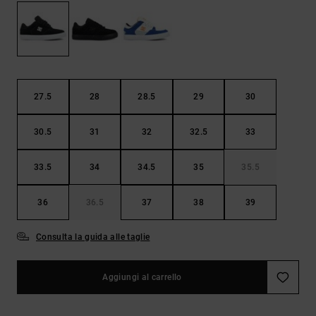
Borse e
risposte
zaini
alle
domande
più
Cinture e
frequenti e
portamonete
accedi al
nostro
27.5
28
28.5
29
30
modulo di
contatto.
30.5
31
32
32.5
33
Consulta
le FAQ
33.5
34
34.5
35
35.5
36
36.5
37
38
39
Consulta la guida alle taglie
Aggiungi al carrello