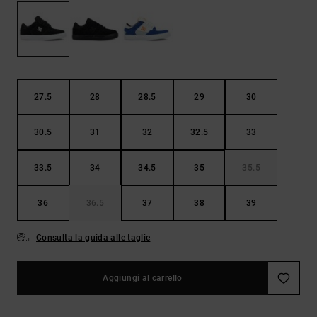
Borse e
risposte
zaini
alle
domande
più
Cinture e
frequenti e
portamonete
accedi al
nostro
27.5
28
28.5
29
30
modulo di
contatto.
30.5
31
32
32.5
33
Consulta
le FAQ
33.5
34
34.5
35
35.5
36
36.5
37
38
39
Consulta la guida alle taglie
Aggiungi al carrello