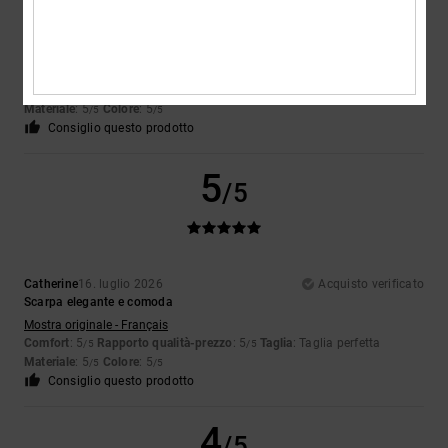
Celine
17. luglio 2026
Acquisto verificato
Molto bella e confortevole
Mostra originale - Français
Comfort
: 5
Rapporto qualità-prezzo
: 5
Taglia
: Troppo grande
/5
/5
Materiale
: 5
Colore
: 5
/5
/5
Consiglio questo prodotto
5
/5
Catherine
16. luglio 2026
Acquisto verificato
Scarpa elegante e comoda
Mostra originale - Français
Comfort
: 5
Rapporto qualità-prezzo
: 5
Taglia
: Taglia perfetta
/5
/5
Materiale
: 5
Colore
: 5
/5
/5
Consiglio questo prodotto
4
/5