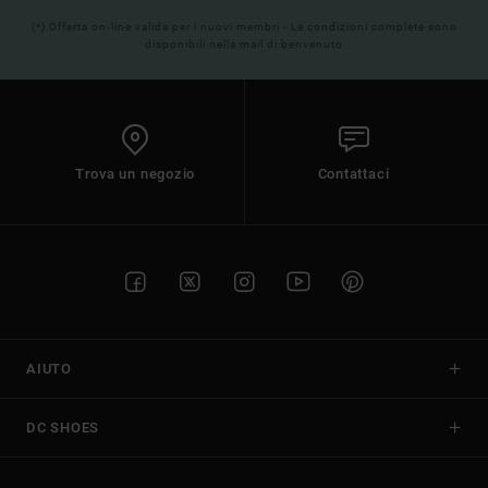
(*) Offerta on-line valida per i nuovi membri - Le condizioni complete sono
disponibili nella mail di benvenuto
Trova un negozio
Contattaci
AIUTO
DC SHOES