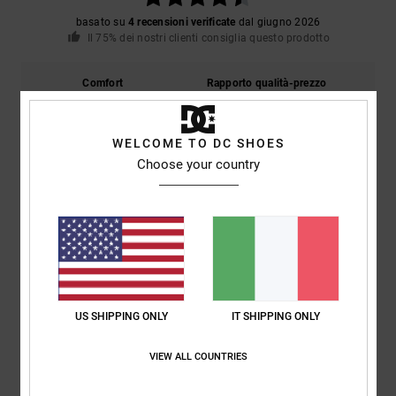
basato su
4 recensioni verificate
dal giugno 2026
Il 75% dei nostri clienti consiglia questo prodotto
Comfort
Rapporto qualità-prezzo
4.8
4.8
WELCOME TO DC SHOES
Taglia
Materiale
Choose your country
4.8
Troppo piccolo
Troppo grande
Colore
5.0
US SHIPPING ONLY
IT SHIPPING ONLY
5
/5
VIEW ALL COUNTRIES