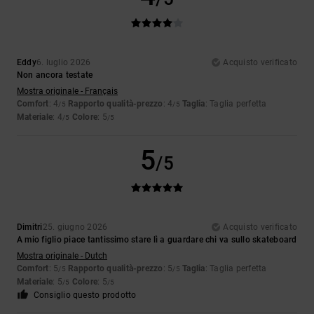
Eddy
6. luglio 2026
Acquisto verificato
Non ancora testate
Mostra originale - Français
Comfort
: 4
Rapporto qualità-prezzo
: 4
Taglia
: Taglia perfetta
/5
/5
Materiale
: 4
Colore
: 5
/5
/5
5
/5
Dimitri
25. giugno 2026
Acquisto verificato
A mio figlio piace tantissimo stare lì a guardare chi va sullo skateboard
Mostra originale - Dutch
Comfort
: 5
Rapporto qualità-prezzo
: 5
Taglia
: Taglia perfetta
/5
/5
Materiale
: 5
Colore
: 5
/5
/5
Consiglio questo prodotto