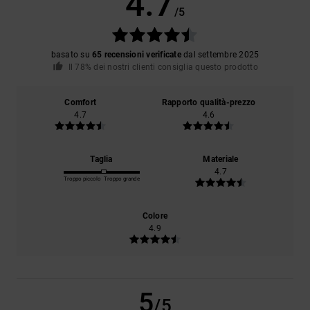
4.7
/5
basato su
65 recensioni verificate
dal settembre 2025
Il 78% dei nostri clienti consiglia questo prodotto
Comfort
Rapporto qualità-prezzo
4.7
4.6
Taglia
Materiale
4.7
Troppo piccolo
Troppo grande
Colore
4.9
5
/5