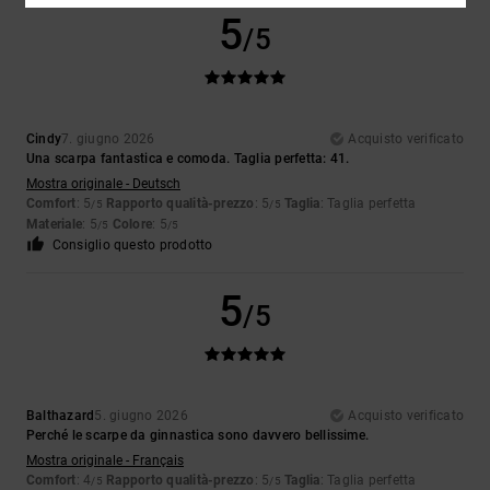
5
/5
Cindy
7. giugno 2026
Acquisto verificato
Una scarpa fantastica e comoda. Taglia perfetta: 41.
Mostra originale - Deutsch
Comfort
: 5
Rapporto qualità-prezzo
: 5
Taglia
: Taglia perfetta
/5
/5
Materiale
: 5
Colore
: 5
/5
/5
Consiglio questo prodotto
5
/5
Balthazard
5. giugno 2026
Acquisto verificato
Perché le scarpe da ginnastica sono davvero bellissime.
Mostra originale - Français
Comfort
: 4
Rapporto qualità-prezzo
: 5
Taglia
: Taglia perfetta
/5
/5