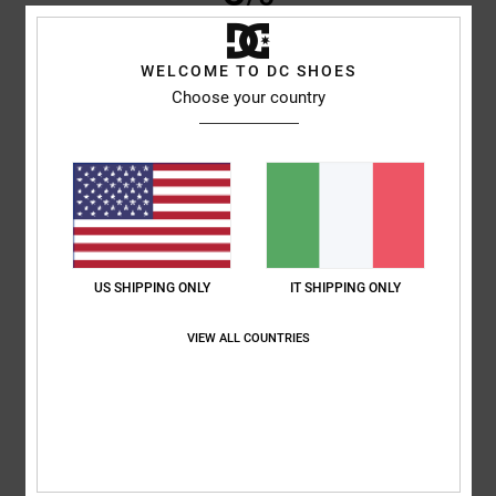
WELCOME TO DC SHOES
Choose your country
Fred
15. giugno 2026
Acquisto verificato
Fantastiche sneakers iconiche
Mostra originale - Français
Comfort
: 5
Rapporto qualità-prezzo
: 5
Taglia
: Taglia perfetta
/5
/5
Materiale
: 5
Colore
: 5
/5
/5
Consiglio questo prodotto
5
/5
US SHIPPING ONLY
IT SHIPPING ONLY
VIEW ALL COUNTRIES
Thierry
11. giugno 2026
Acquisto verificato
Perfetto
Mostra originale - Français
Comfort
: 5
Rapporto qualità-prezzo
: 5
Taglia
: Piccolo
Materiale
: 5
/5
/5
/5
Colore
: 5
/5