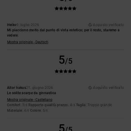
Heiko
9. luglio 2026
Acquisto verificato
Mi piacciono molto dal punto di vista estetico; per il resto, staremo a
vedere.
Mostra originale - Deutsch
5
/5
Aitor Irakus
21. giugno 2026
Acquisto verificato
Le solite scarpe da ginnastica
Mostra originale - Castellano
Comfort
: 5
Rapporto qualità-prezzo
: 4
Taglia
: Troppo grande
/5
/5
Materiale
: 4
Colore
: 5
/5
/5
5
/5