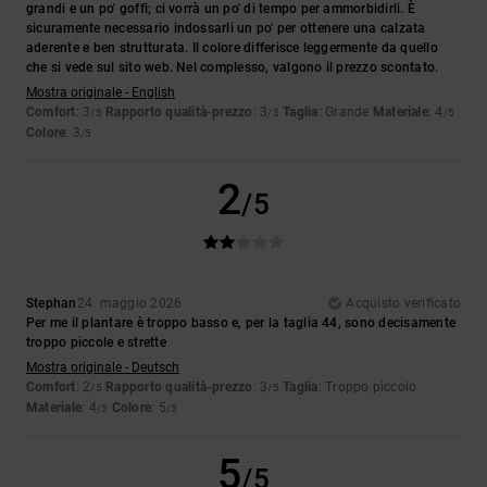
grandi e un po' goffi; ci vorrà un po' di tempo per ammorbidirli. È
sicuramente necessario indossarli un po' per ottenere una calzata
aderente e ben strutturata. Il colore differisce leggermente da quello
che si vede sul sito web. Nel complesso, valgono il prezzo scontato.
Mostra originale - English
Comfort
: 3
Rapporto qualità-prezzo
: 3
Taglia
: Grande
Materiale
: 4
/5
/5
/5
Colore
: 3
/5
2
/5
Stephan
24. maggio 2026
Acquisto verificato
Per me il plantare è troppo basso e, per la taglia 44, sono decisamente
troppo piccole e strette
Mostra originale - Deutsch
Comfort
: 2
Rapporto qualità-prezzo
: 3
Taglia
: Troppo piccolo
/5
/5
Materiale
: 4
Colore
: 5
/5
/5
5
/5