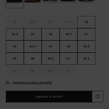
Borse e
risposte
zaini
alle
domande
più
Cinture e
frequenti e
36
36.5
37
37.5
38
portamonete
accedi al
nostro
38.5
39
40
40.5
41
modulo di
contatto.
42
42.5
43
44
44.5
Consulta
le FAQ
45
46
46.5
47
48.5
50
52
53.5
55
Consulta la guida alle taglie
Aggiungi al carrello