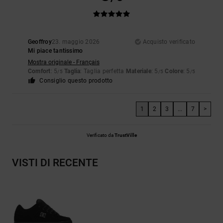
Geoffroy
23. maggio 2026
Acquisto verificato
Mi piace tantissimo
Mostra originale - Français
Comfort
: 5
Taglia
: Taglia perfetta
Materiale
: 5
Colore
: 5
/5
/5
/5
Consiglio questo prodotto
1
2
3
...
7
>
Verificato da
TrustVille
VISTI DI RECENTE