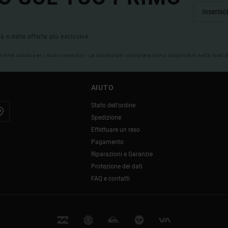
tà e delle offerte più esclusive.
on-line valida per i nuovi membri - Le condizioni complete sono disponibili nella mail
AIUTO
Stato dell'ordine
Spedizione
Effettuare un reso
Pagamento
Riparazioni e Garanzie
Protezione dei dati
FAQ e contatti