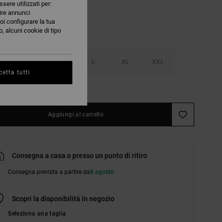
ssere utilizzati per:
nire annunci
oi configurare la tua
, alcuni cookie di tipo
S
M
L
XL
XXL
etta tutti
nsulta la guida alle taglie
Aggiungi al carrello
Consegna a casa o presso un punto di ritiro
Consegna prevista a partire da
8 agosto
Scopri la disponibilità in negozio
Seleziona una taglia