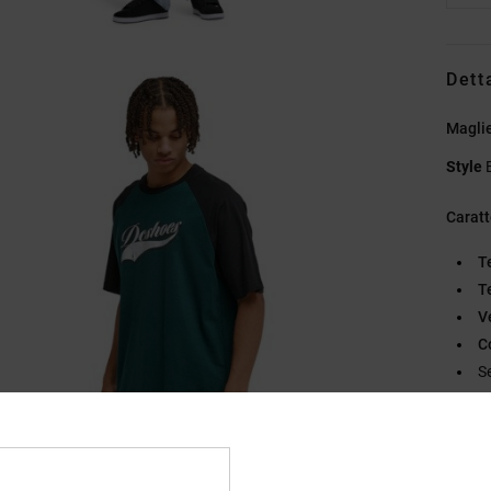
Dett
Maglie
Style
Caratt
T
T
V
C
Se
Compo