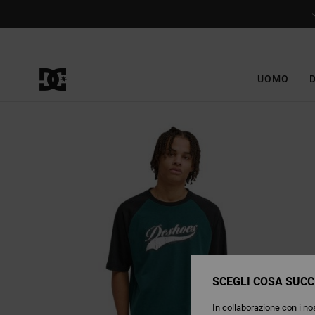
Salta
alle
informazioni
sul
prodotto
UOMO
SCEGLI COSA SUCC
In collaborazione con i nos