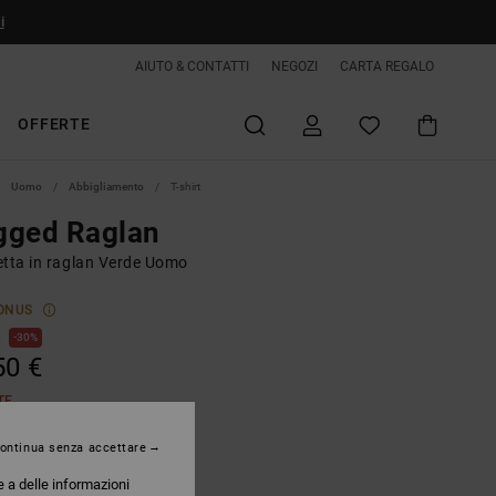
i
AIUTO & CONTATTI
NEGOZI
CARTA REGALO
OFFERTE
Uomo
Abbigliamento
T-shirt
gged Raglan
etta in raglan Verde Uomo
ONUS
€
30%
50 €
TE
ontinua senza accettare
Ponderosa Pine
e a delle informazioni