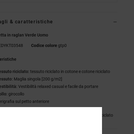
agli & caratteristiche
tta in raglan Verde Uomo
EDYKT03548
Codice colore
gtp0
eristiche
essuto riciclato:
tessuto riciclato in cotone e cotone riciclato
essuto:
Maglia singola [200 g/m2]
estibilità:
Vestibilità relaxed casual e facile da portare
ollo:
girocollo
rigrafia sul petto anteriore
sizione
[Tessuto principale] 75% cotone, 25% cotone riciclato