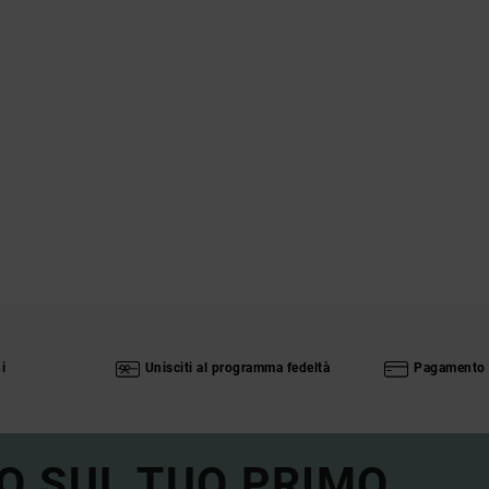
i
Unisciti al programma fedeltà
Pagamento 
O SUL TUO PRIMO