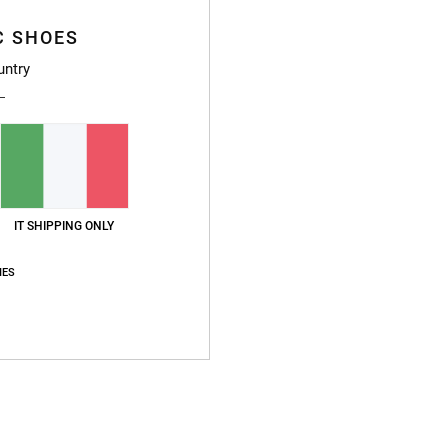
Sped
C SHOES
untry
IT SHIPPING ONLY
IES