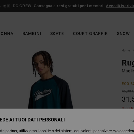
🤟🏻
DC CREW
Consegna e resi gratuiti per i membri
Accedi/ iscrivit
DONNA
BAMBINI
SKATE
COURT GRAFFIK
SNOW
Home
Ru
Magli
ECO-B
45,00 
31,
OFFER
EDE AI TUOI DATI PERSONALI
C
Colori
tri partner, utilizziamo i cookie o dei sistemi equivalenti per salvare e/o acceder