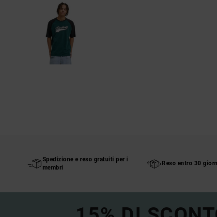
Spedizione e reso gratuiti per i
Reso entro 30 giorn
membri
15% DI SCONT