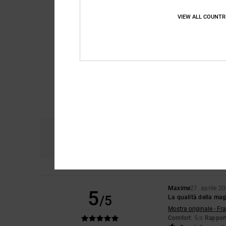
VIEW ALL COUNTR
Comfort
Ra
5.0
Maxime
27. aprile 2
5
/5
La qualità della magl
Mostra originale - Fr
Comfort
: 5
Rapport
/5