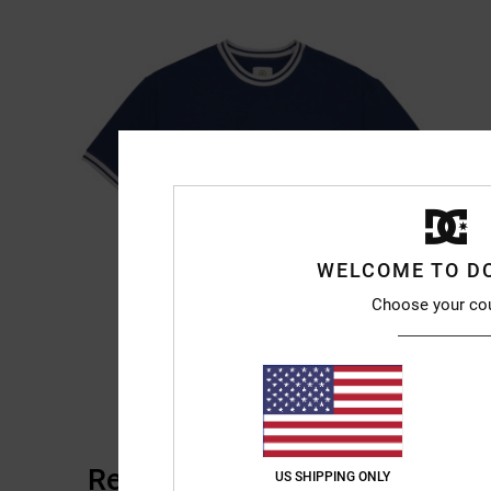
WELCOME TO D
Choose your co
Recensioni dei clienti
US SHIPPING ONLY