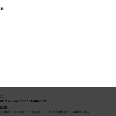
IES
Punteggio medio
5.0
/5
basato su
3 recensioni verificate
dal febbraio 2026
Il 67% dei nostri clienti consiglia questo prodotto
pporto qualità-prezzo
Taglia
Material
4.7
5.0
Troppo piccolo
Troppo grande
026
ietta e il colore sono fantastici!
ançais
o qualità-prezzo
: 4
Taglia
: Grande
Materiale
: 5
Colore
: 5
/5
/5
/5