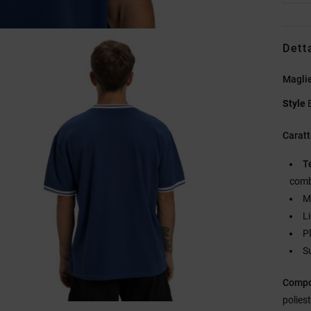
Dett
Maglie
Style
Caratt
T
comb
M
L
P
S
Compo
poliest