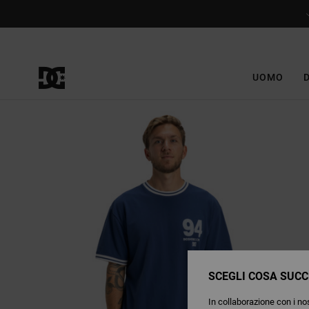
Salta
alle
informazioni
sul
prodotto
UOMO
SCEGLI COSA SUCC
In collaborazione con i nos