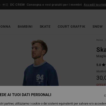
🤟🏻
DC CREW
Consegna e resi gratuiti per i membri
Accedi/ iscrivit
DONNA
BAMBINI
SKATE
COURT GRAFFIK
SNOW
Home
Ska
Magli
5.0
50,00 
30,
OFFER
EDE AI TUOI DATI PERSONALI
C
Colori
tri partner, utilizziamo i cookie o dei sistemi equivalenti per salvare e/o acceder