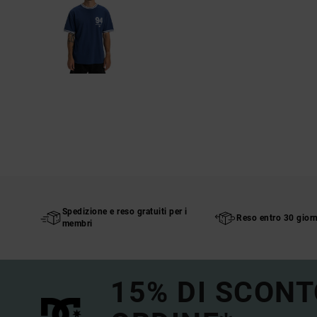
Spedizione e reso gratuiti per i
Reso entro 30 giorn
membri
15% DI SCONT