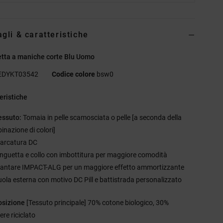
agli & caratteristiche
tta a maniche corte Blu Uomo
EDYKT03542
Codice colore
bsw0
eristiche
essuto:
Tomaia in pelle scamosciata o pelle [a seconda della
inazione di colori]
arcatura DC
inguetta e collo con imbottitura per maggiore comodità
lantare IMPACT-ALG per un maggiore effetto ammortizzante
uola esterna con motivo DC Pill e battistrada personalizzato
sizione
[Tessuto principale] 70% cotone biologico, 30%
ere riciclato