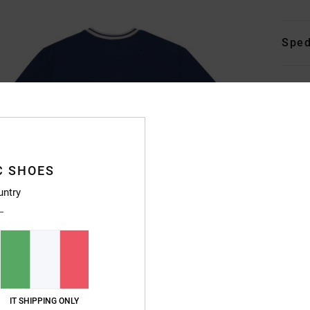
Sped
C SHOES
untry
IT SHIPPING ONLY