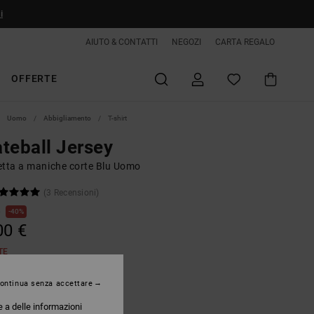
i
AIUTO & CONTATTI
NEGOZI
CARTA REGALO
OFFERTE
Uomo
Abbigliamento
T-shirt
teball Jersey
etta a maniche corte Blu Uomo
(3 Recensioni)
€
40%
00 €
TE
ontinua senza accettare
Estate Blue
e a delle informazioni