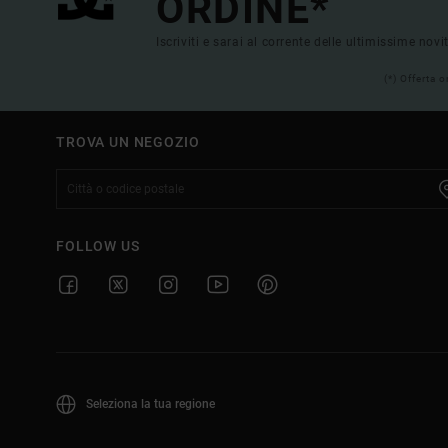
ORDINE*
Iscriviti e sarai al corrente delle ultimissime novi
(*) Offerta 
TROVA UN NEGOZIO
FOLLOW US
Seleziona la tua regione