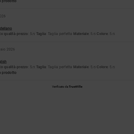
o prodotto
2026
stellano
o qualità-prezzo
: 5
Taglia
: Taglia perfetta
Materiale
: 5
Colore
: 5
/5
/5
/5
raio 2026
glish
o qualità-prezzo
: 5
Taglia
: Taglia perfetta
Materiale
: 5
Colore
: 5
/5
/5
/5
o prodotto
Verificato da
TrustVille