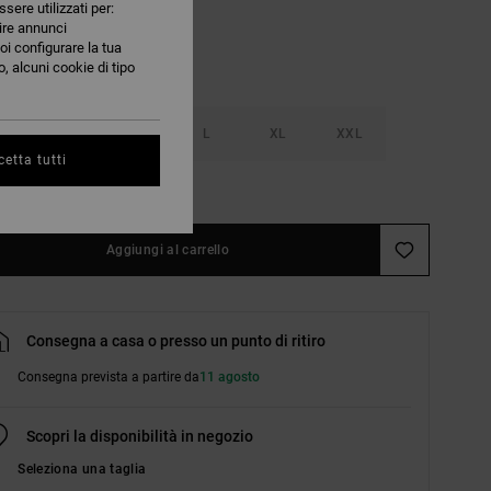
ssere utilizzati per:
nire annunci
oi configurare la tua
, alcuni cookie di tipo
S
M
L
XL
XXL
etta tutti
nsulta la guida alle taglie
Aggiungi al carrello
Consegna a casa o presso un punto di ritiro
Consegna prevista a partire da
11 agosto
Scopri la disponibilità in negozio
Seleziona una taglia