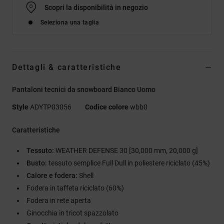
Scopri la disponibilità in negozio
Seleziona una taglia
Dettagli & caratteristiche
Pantaloni tecnici da snowboard Bianco Uomo
Style
ADYTP03056
Codice colore
wbb0
Caratteristiche
Tessuto:
WEATHER DEFENSE 30 [30,000 mm, 20,000 g]
Busto:
tessuto semplice Full Dull in poliestere riciclato (45%)
Calore e fodera:
Shell
Fodera in taffeta riciclato (60%)
Fodera in rete aperta
Ginocchia in tricot spazzolato