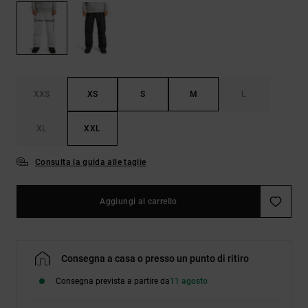
Borse e
risposte
zaini
alle
domande
più
Cinture e
frequenti e
portamonete
accedi al
nostro
XXS
XS
S
M
L
modulo di
contatto.
XL
XXL
Consulta
le FAQ
Consulta la guida alle taglie
Aggiungi al carrello
Consegna a casa o presso un punto di ritiro
Consegna prevista a partire da
11 agosto