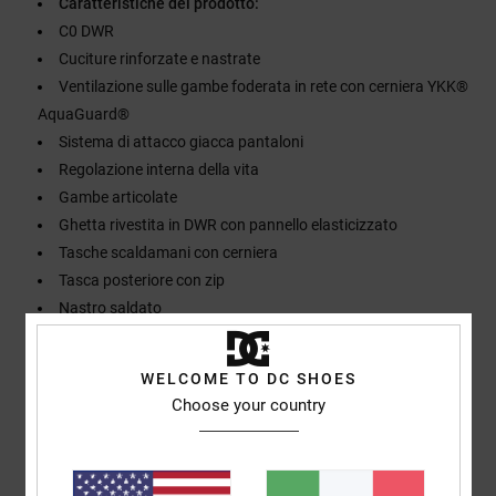
Caratteristiche del prodotto:
C0 DWR
Cuciture rinforzate e nastrate
Ventilazione sulle gambe foderata in rete con cerniera YKK®
AquaGuard®
Sistema di attacco giacca pantaloni
Regolazione interna della vita
Gambe articolate
Ghetta rivestita in DWR con pannello elasticizzato
Tasche scaldamani con cerniera
Tasca posteriore con zip
Nastro saldato
Sistema di sollevamento salva orlo
WELCOME TO DC SHOES
Composizione
[Tessuto principale] 100% poliestere riciclato
Choose your country
Spedizioni e Resi