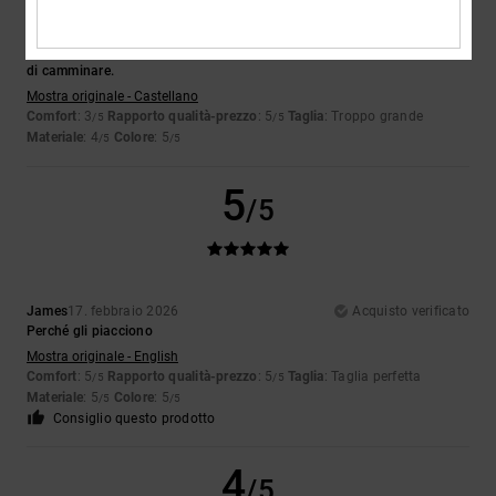
Ester
18. febbraio 2026
Acquisto verificato
È bellissimo e ha un sacco di stile, ma non si adatta bene al mio modo
di camminare.
Mostra originale - Castellano
Comfort
: 3
Rapporto qualità-prezzo
: 5
Taglia
: Troppo grande
/5
/5
Materiale
: 4
Colore
: 5
/5
/5
5
/5
James
17. febbraio 2026
Acquisto verificato
Perché gli piacciono
Mostra originale - English
Comfort
: 5
Rapporto qualità-prezzo
: 5
Taglia
: Taglia perfetta
/5
/5
Materiale
: 5
Colore
: 5
/5
/5
Consiglio questo prodotto
4
/5