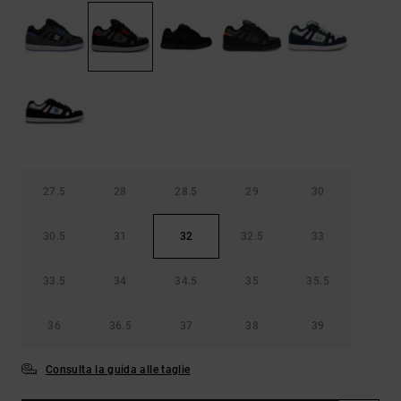
Borse e
risposte
zaini
alle
domande
più
Cinture e
frequenti e
portamonete
accedi al
nostro
modulo di
contatto.
Consulta
le FAQ
27.5
28
28.5
29
30
30.5
31
32
32.5
33
33.5
34
34.5
35
35.5
36
36.5
37
38
39
Consulta la guida alle taglie