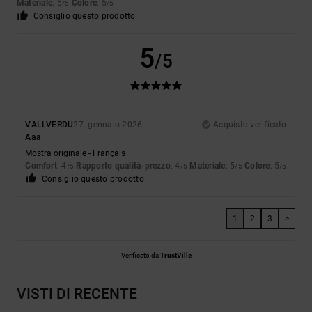
Materiale
: 5
Colore
: 5
/5
/5
Consiglio questo prodotto
5
/5
VALLVERDU
27. gennaio 2026
Acquisto verificato
Aaa
Mostra originale - Français
Comfort
: 4
Rapporto qualità-prezzo
: 4
Materiale
: 5
Colore
: 5
/5
/5
/5
/5
Consiglio questo prodotto
1
2
3
>
Verificato da
TrustVille
VISTI DI RECENTE