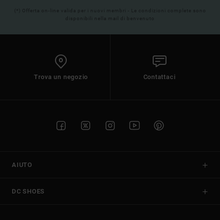
(*) Offerta on-line valida per i nuovi membri - Le condizioni complete sono
disponibili nella mail di benvenuto
Trova un negozio
Contattaci
AIUTO
DC SHOES