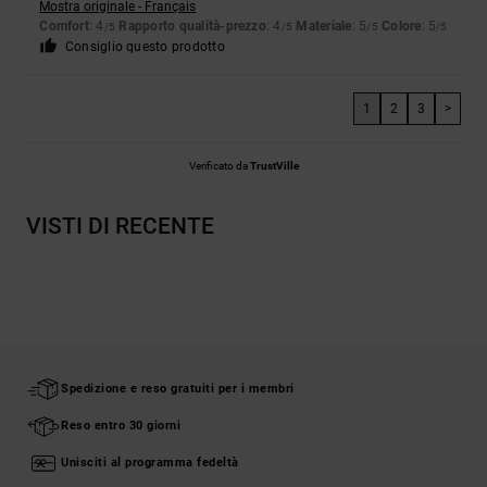
Mostra originale - Français
Comfort
: 4
Rapporto qualità-prezzo
: 4
Materiale
: 5
Colore
: 5
/5
/5
/5
/5
Consiglio questo prodotto
1
2
3
>
Verificato da
TrustVille
VISTI DI RECENTE
Spedizione e reso gratuiti per i membri
Reso entro 30 giorni
Unisciti al programma fedeltà