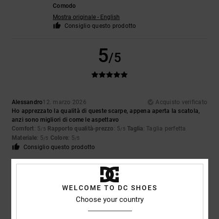
Comodo
Mostra originale - English
Consiglio questo prodotto
5
/5
Alessandro
12. marzo 2026
Acquisto verificato
Ho apprezzato la qualità di queste scarpe, appena aperta la scatola,
anzi sono migliori di come le aspettavo
Comfort
: 5
Rapporto qualità-prezzo
: 5
Taglia
: Taglia perfetta
/5
/5
Materiale
: 5
Colore
: 5
/5
/5
Consiglio questo prodotto
4
/5
WELCOME TO DC SHOES
Choose your country