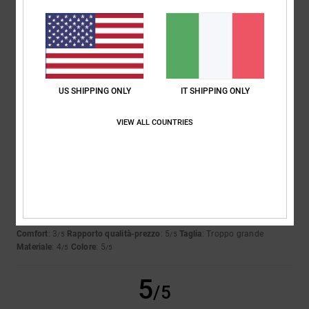
SAMUEL
26. febbraio 2026
Acquisto verificato
Scarpe per bambini robuste e di buona qualità
Mostra originale - English
Comfort
: 5
Rapporto qualità-prezzo
: 5
Taglia
: Grande
Materiale
: 5
/5
/5
/5
Colore
: 4
/5
Consiglio questo prodotto
US SHIPPING ONLY
IT SHIPPING ONLY
3
/5
VIEW ALL COUNTRIES
Ester
18. febbraio 2026
Acquisto verificato
È bellissimo e ha un sacco di stile, ma non si adatta bene al mio modo
di camminare.
Mostra originale - Castellano
Comfort
: 3
Rapporto qualità-prezzo
: 5
Taglia
: Troppo grande
/5
/5
Materiale
: 4
Colore
: 5
/5
/5
5
/5