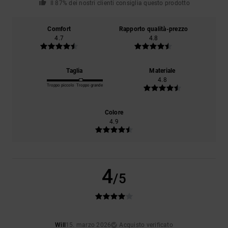
Il 87% dei nostri clienti consiglia questo prodotto
Comfort
Rapporto qualità-prezzo
4.7
4.8
Taglia
Materiale
4.8
Troppo piccolo
Troppo grande
Colore
4.9
4
/5
Will
15. marzo 2026
Acquisto verificato