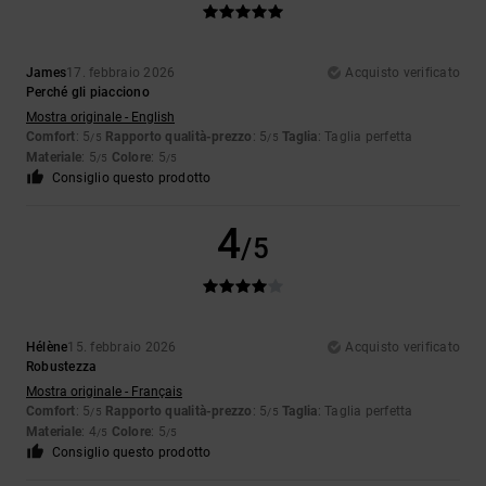
James
17. febbraio 2026
Acquisto verificato
Perché gli piacciono
Mostra originale - English
Comfort
: 5
Rapporto qualità-prezzo
: 5
Taglia
: Taglia perfetta
/5
/5
Materiale
: 5
Colore
: 5
/5
/5
Consiglio questo prodotto
4
/5
Hélène
15. febbraio 2026
Acquisto verificato
Robustezza
Mostra originale - Français
Comfort
: 5
Rapporto qualità-prezzo
: 5
Taglia
: Taglia perfetta
/5
/5
Materiale
: 4
Colore
: 5
/5
/5
Consiglio questo prodotto