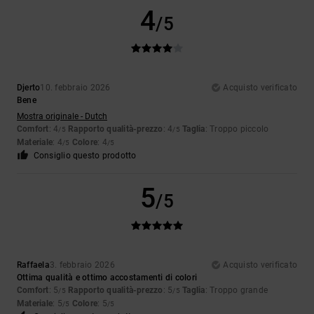
4
/5
Djerto
10. febbraio 2026
Acquisto verificato
Bene
Mostra originale - Dutch
Comfort
: 4
Rapporto qualità-prezzo
: 4
Taglia
: Troppo piccolo
/5
/5
Materiale
: 4
Colore
: 4
/5
/5
Consiglio questo prodotto
5
/5
Raffaela
3. febbraio 2026
Acquisto verificato
Ottima qualità e ottimo accostamenti di colori
Comfort
: 5
Rapporto qualità-prezzo
: 5
Taglia
: Troppo grande
/5
/5
Materiale
: 5
Colore
: 5
/5
/5