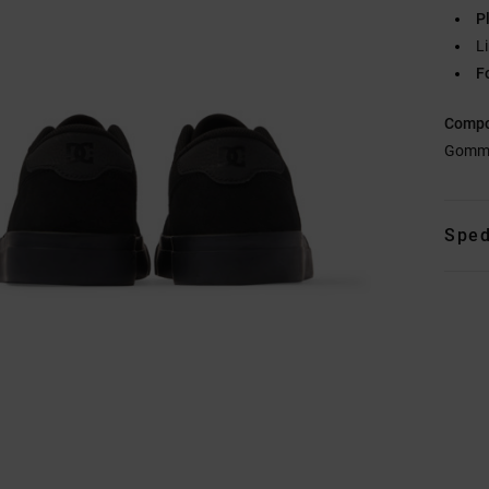
P
L
F
Compo
Gomm
Sped