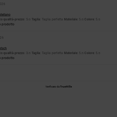
2026
stellano
o qualità-prezzo
: 5
Taglia
: Taglia perfetta
Materiale
: 5
Colore
: 5
/5
/5
/5
o prodotto
026
utsch
o qualità-prezzo
: 3
Taglia
: Taglia perfetta
Materiale
: 5
Colore
: 5
/5
/5
/5
o prodotto
Verificato da
TrustVille