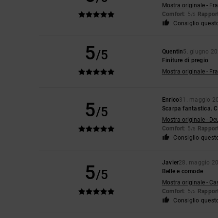
Mostra originale - Fr
Comfort
: 5
Rapport
/5
Consiglio quest
5
/5
Quentin
5. giugno 2
Finiture di pregio
Mostra originale - Fr
Enrico
31. maggio 2
5
/5
Scarpa fantastica. C
Mostra originale - De
Comfort
: 5
Rapport
/5
Consiglio quest
Javier
28. maggio 2
5
/5
Belle e comode
Mostra originale - Ca
Comfort
: 5
Rapport
/5
Consiglio quest