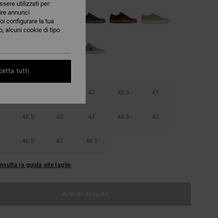
ssere utilizzati per:
nire annunci
oi configurare la tua
, alcuni cookie di tipo
etta tutti
38.5
39
40
40.5
41
42.5
43
44
44.5
45
46.5
47
48.5
nsulta la guida alle taglie
Articolo esaurito