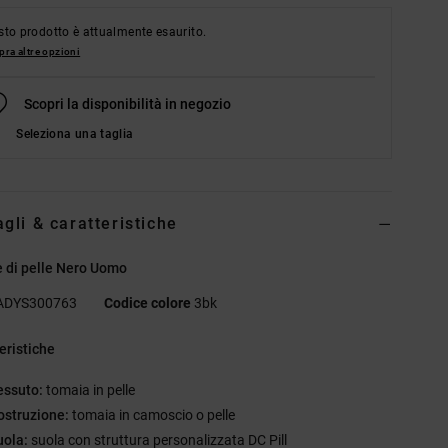
to prodotto è attualmente esaurito.
ra altre opzioni
Scopri la disponibilità in negozio
Seleziona una taglia
agli & caratteristiche
 di pelle Nero Uomo
ADYS300763
Codice colore
3bk
eristiche
essuto:
tomaia in pelle
ostruzione:
tomaia in camoscio o pelle
uola:
suola con struttura personalizzata DC Pill