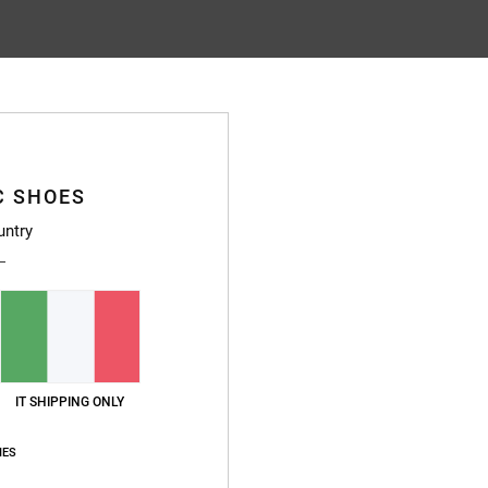
Punteggio medio
4.7
/5
C SHOES
basato su
52 recensioni verificate
dal ottobre 2025
Il 87% dei nostri clienti consiglia questo prodotto
untry
pporto qualità-prezzo
Taglia
Material
4.8
4.8
Troppo piccolo
Troppo grande
IT SHIPPING ONLY
 prezzo
stellano
IES
o qualità-prezzo
: 5
Materiale
: 4
Colore
: 5
/5
/5
/5