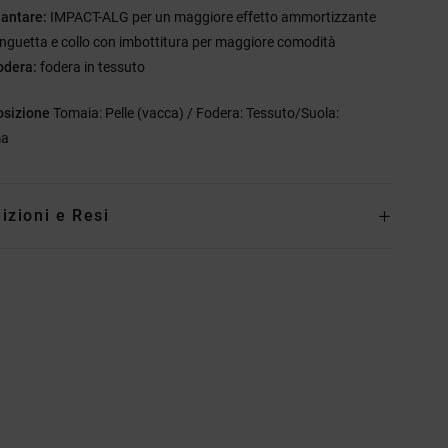
lantare:
IMPACT-ALG per un maggiore effetto ammortizzante
inguetta e collo con imbottitura per maggiore comodità
odera:
fodera in tessuto
sizione
Tomaia: Pelle (vacca) / Fodera: Tessuto/Suola:
a
izioni e Resi