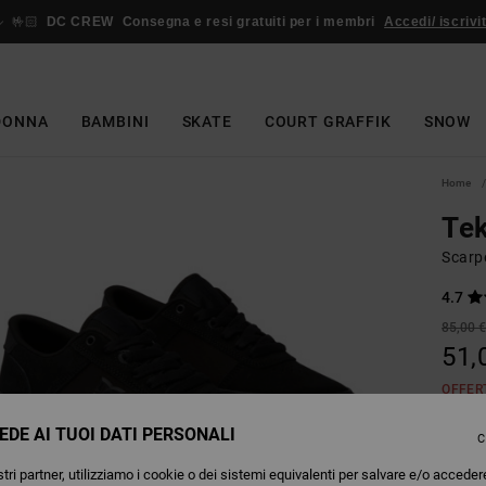
🤟🏻
DC CREW
Consegna e resi gratuiti per i membri
Accedi/ iscrivit
DONNA
BAMBINI
SKATE
COURT GRAFFIK
SNOW
Home
Te
Scarp
4.7
85,00 
51,
OFFER
EDE AI TUOI DATI PERSONALI
C
Colori
tri partner, utilizziamo i cookie o dei sistemi equivalenti per salvare e/o acceder