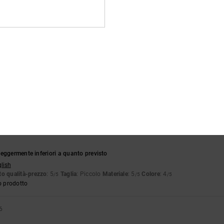
o prodotto
26
lità, resistente e sobrio.
ançais
o qualità-prezzo
: 5
Taglia
: Taglia perfetta
Materiale
: 5
Colore
: 5
/5
/5
/5
o prodotto
o 2026
 bello
ançais
eggermente inferiori a quanto previsto
glish
o qualità-prezzo
: 5
Taglia
: Piccolo
Materiale
: 5
Colore
: 4
/5
/5
/5
o prodotto
6