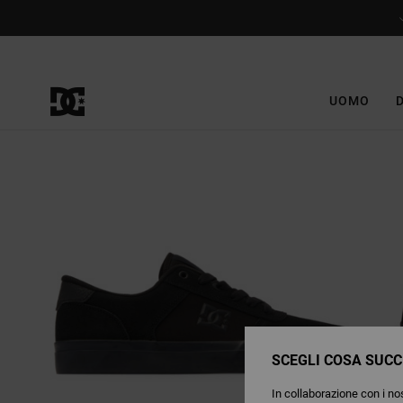
Salta
alle
informazioni
sul
prodotto
UOMO
SCEGLI COSA SUCC
In collaborazione con i nos