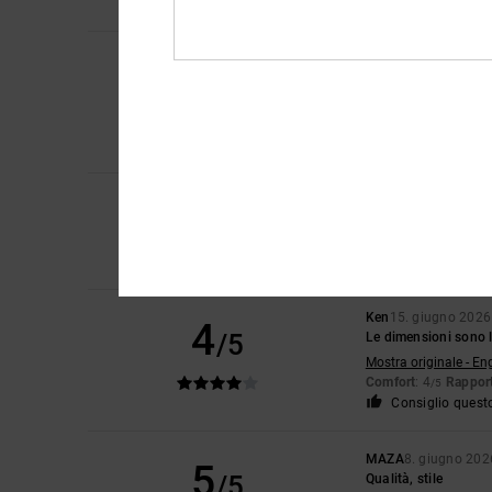
Consiglio quest
Gaylord
2. luglio 20
5
/5
Modello di buona qua
Mostra originale - Fr
Comfort
: 5
Rapport
/5
Consiglio quest
5
/5
Sebastien
30. giugn
Quel paio di scarpe è
Mostra originale - Fr
Ken
15. giugno 2026
4
/5
Le dimensioni sono l
Mostra originale - En
Comfort
: 4
Rapport
/5
Consiglio quest
MAZA
8. giugno 202
5
/5
Qualità, stile