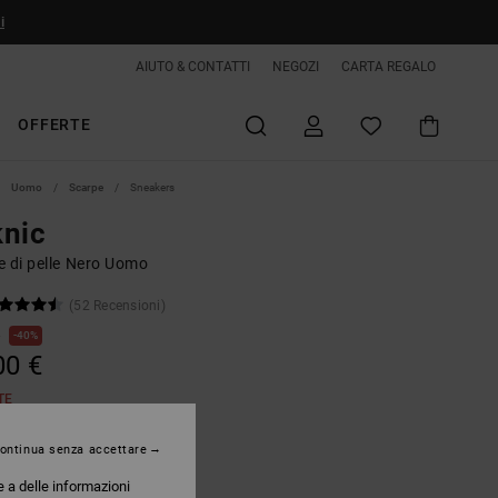
i
AIUTO & CONTATTI
NEGOZI
CARTA REGALO
OFFERTE
Uomo
Scarpe
Sneakers
knic
e di pelle Nero Uomo
(52 Recensioni)
€
40%
00 €
TE
ontinua senza accettare
Black/black/black
e a delle informazioni