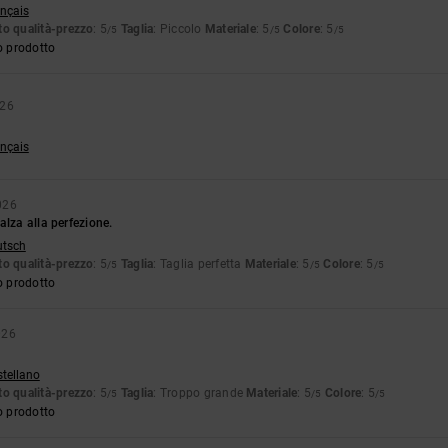
ançais
o qualità-prezzo
: 5
Taglia
: Piccolo
Materiale
: 5
Colore
: 5
/5
/5
/5
o prodotto
026
ançais
026
alza alla perfezione.
utsch
o qualità-prezzo
: 5
Taglia
: Taglia perfetta
Materiale
: 5
Colore
: 5
/5
/5
/5
o prodotto
026
stellano
o qualità-prezzo
: 5
Taglia
: Troppo grande
Materiale
: 5
Colore
: 5
/5
/5
/5
o prodotto