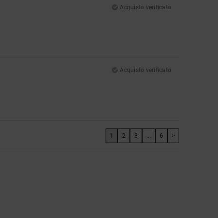
Acquisto verificato
Acquisto verificato
1
2
3
...
6
>