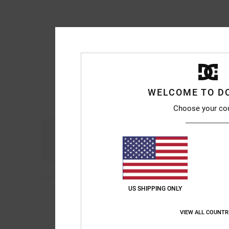
WELCOME TO D
Choose your co
Comfort
Ra
4.6
US SHIPPING ONLY
Diego
9. luglio 2026
4
/5
Comode e a un buon
Mostra originale - Ca
VIEW ALL COUNTR
Comfort
: 5
Rapport
/5