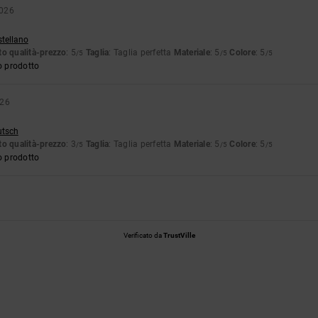
2026
stellano
o qualità-prezzo
: 5
Taglia
: Taglia perfetta
Materiale
: 5
Colore
: 5
/5
/5
/5
o prodotto
026
utsch
o qualità-prezzo
: 3
Taglia
: Taglia perfetta
Materiale
: 5
Colore
: 5
/5
/5
/5
o prodotto
Verificato da
TrustVille