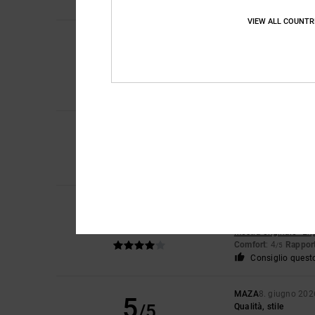
Consiglio quest
VIEW ALL COUNTR
Gaylord
2. luglio 20
5
/5
Modello di buona qua
Mostra originale - Fr
Comfort
: 5
Rapport
/5
Consiglio quest
5
/5
Sebastien
30. giugn
Quel paio di scarpe è
Mostra originale - Fr
Ken
15. giugno 2026
4
/5
Le dimensioni sono l
Mostra originale - En
Comfort
: 4
Rapport
/5
Consiglio quest
MAZA
8. giugno 202
5
/5
Qualità, stile