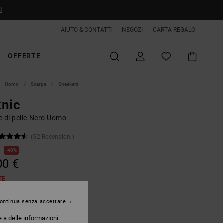
i
AIUTO & CONTATTI
NEGOZI
CARTA REGALO
OFFERTE
Uomo
Scarpe
Sneakers
knic
e di pelle Nero Uomo
(52 Recensioni)
€
40%
00 €
TE
ontinua senza accettare
Black/gum
e a delle informazioni