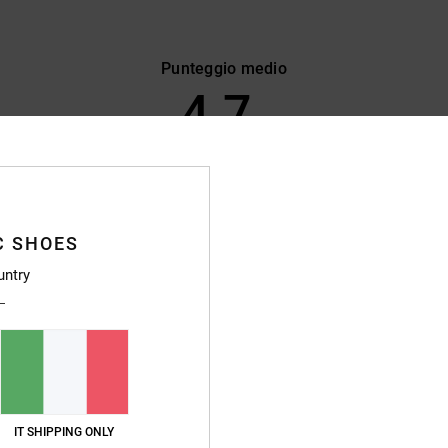
Punteggio medio
4.7
/5
basato su
52 recensioni verificate
dal ottobre 2025
Il 87% dei nostri clienti consiglia questo prodotto
C SHOES
pporto qualità-prezzo
Taglia
Material
untry
4.8
4.8
Troppo piccolo
Troppo grande
 prezzo
stellano
o qualità-prezzo
: 5
Materiale
: 4
Colore
: 5
IT SHIPPING ONLY
/5
/5
/5