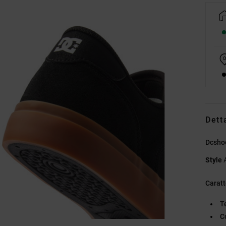
Dett
Dcsho
Style
Caratt
T
C