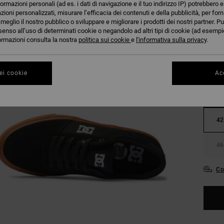
formazioni personali (ad es. i dati di navigazione e il tuo indirizzo IP) potrebbero e
azioni personalizzati, misurare l’efficacia dei contenuti e della pubblicità, per for
eglio il nostro pubblico o sviluppare e migliorare i prodotti dei nostri partner. Pu
senso all’uso di determinati cookie o negandolo ad altri tipi di cookie (ad esempio
nformazioni consulta la nostra
politica sui cookie
e
l'informativa sulla privacy
.
ei cookie
Acc
38
42
46
Co