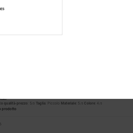
o prodotto
IES
26
lità, resistente e sobrio.
ançais
o qualità-prezzo
: 5
Taglia
: Taglia perfetta
Materiale
: 5
Colore
: 5
/5
/5
/5
o prodotto
o 2026
 bello
ançais
eggermente inferiori a quanto previsto
glish
o qualità-prezzo
: 5
Taglia
: Piccolo
Materiale
: 5
Colore
: 4
/5
/5
/5
o prodotto
6