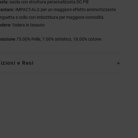
uola:
suola con struttura personalizzata DC Pill
lantare:
IMPACT-ALG per un maggiore effetto ammortizzante
inguetta e collo con imbottitura per maggiore comodità
odera:
fodera in tessuto
sizione
75.00% Pelle, 7.00% sintetico, 18.00% cotone
izioni e Resi