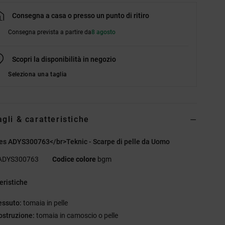
Consegna a casa o presso un punto di ritiro
Consegna prevista a partire da
8 agosto
Scopri la disponibilità in negozio
Seleziona una taglia
agli & caratteristiche
es ADYS300763</br>Teknic - Scarpe di pelle da Uomo
ADYS300763
Codice colore
bgm
eristiche
essuto:
tomaia in pelle
ostruzione:
tomaia in camoscio o pelle