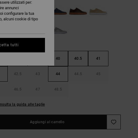
ssere utilizzati per:
nire annunci
oi configurare la tua
, alcuni cookie di tipo
etta tutti
38.5
39
40
40.5
41
42.5
43
44
44.5
45
46.5
47
48.5
nsulta la guida alle taglie
Aggiungi al carrello