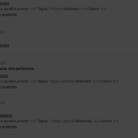
ançais
o qualità-prezzo
: 5
Taglia
: Piccolo
Materiale
: 5
Colore
: 5
/5
/5
/5
o prodotto
026
ançais
026
alza alla perfezione.
utsch
o qualità-prezzo
: 5
Taglia
: Taglia perfetta
Materiale
: 5
Colore
: 5
/5
/5
/5
o prodotto
026
stellano
o qualità-prezzo
: 5
Taglia
: Troppo grande
Materiale
: 5
Colore
: 5
/5
/5
/5
o prodotto