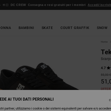
🤟🏻
DC CREW
Consegna e resi gratuiti per i membri
Accedi/ iscrivit
DONNA
BAMBINI
SKATE
COURT GRAFFIK
SNOW
Home
Te
Scarp
4.7
85,00 
51,
OFFER
EDE AI TUOI DATI PERSONALI
C
Colori
tri partner, utilizziamo i cookie o dei sistemi equivalenti per salvare e/o acceder