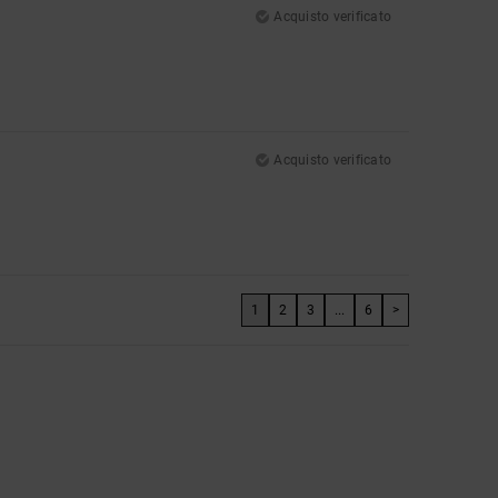
Acquisto verificato
Acquisto verificato
1
2
3
...
6
>