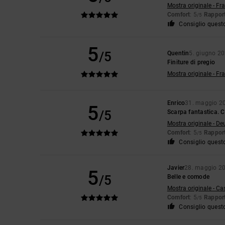
Mostra originale - Fr
Comfort
: 5
Rapport
/5
Consiglio quest
5
/5
Quentin
5. giugno 2
Finiture di pregio
Mostra originale - Fr
Enrico
31. maggio 2
5
/5
Scarpa fantastica. C
Mostra originale - De
Comfort
: 5
Rapport
/5
Consiglio quest
Javier
28. maggio 2
5
/5
Belle e comode
Mostra originale - Ca
Comfort
: 5
Rapport
/5
Consiglio quest