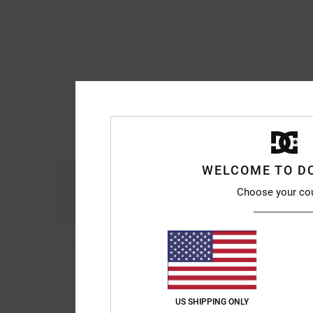
WELCOME TO D
Comfort
Ra
Choose your co
4.6
Diego
9. luglio 2026
4
/5
Comode e a un buon
Mostra originale - Ca
Comfort
: 5
Rapport
US SHIPPING ONLY
/5