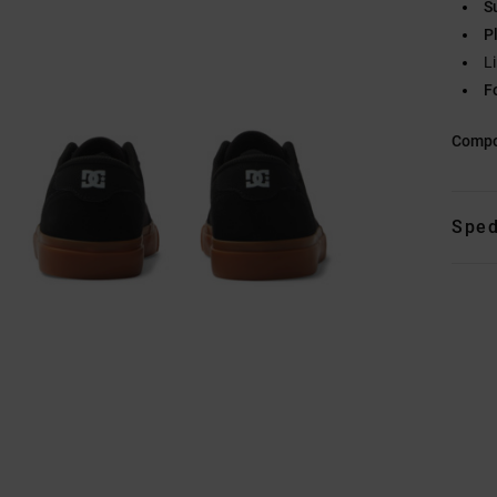
S
P
L
F
Compo
Sped