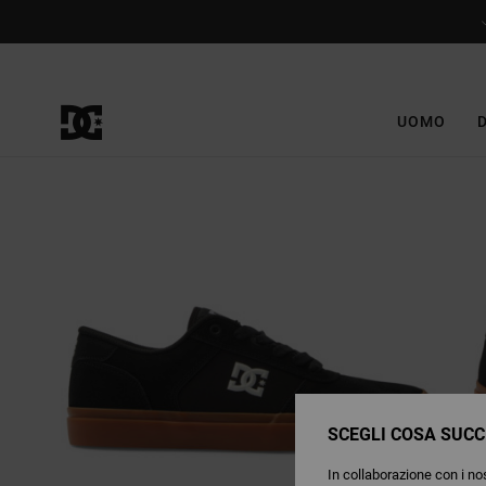
Salta
alle
informazioni
sul
prodotto
UOMO
SCEGLI COSA SUCC
In collaborazione con i nos