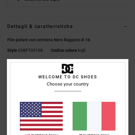
Dettagli & caratteristiche
Pile polare con cerniera Nero Ragazzo 8-16
Style
EDBFT03198
Codice colore
kvj0
Caratteristiche
Tessuto:
Tomaia in pelle, nabuk o camoscio [a seconda del
WELCOME TO DC SHOES
Choose your country
tema colore]
Logo in TPR iniettato
Asola in TPU stampato
Colletto in rete
Traforatura mediale traspirante
Linguetta e collo con imbottitura in schiuma per maggiore
comodità