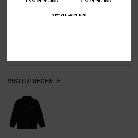
US SHIPPING ONLY
IT SHIPPING ONLY
Suola esterna:
Battistrada "Pill Pattern" con marchio DC
Costruzione Cupsole
VIEW ALL COUNTRIES
Composizione
[Tessuto principale] 55% poliestere riciclato, 45%
poliestere
Spedizioni e Resi
VISTI DI RECENTE