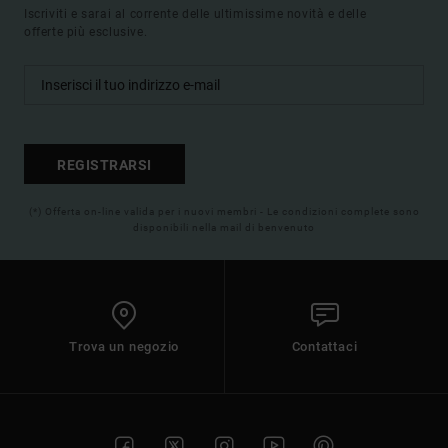
Iscriviti e sarai al corrente delle ultimissime novità e delle
offerte più esclusive.
REGISTRARSI
(*) Offerta on-line valida per i nuovi membri - Le condizioni complete sono
disponibili nella mail di benvenuto
Trova un negozio
Contattaci