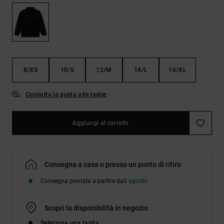
Borse e
risposte
zaini
alle
domande
più
Cinture e
frequenti e
portamonete
accedi al
nostro
8/XS
10/S
12/M
14/L
16/XL
modulo di
contatto.
Consulta la guida alle taglie
Consulta
le FAQ
Aggiungi al carrello
Consegna a casa o presso un punto di ritiro
Consegna prevista a partire da
8 agosto
Scopri la disponibilità in negozio
Seleziona una taglia