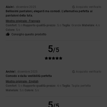
Alain
6. dicembre 2025
Acquisto verificato
Bellissimi pantaloni, eleganti ma comodi. L'alternativa perfetta ai
pantaloni della tuta.
Mostra originale - Français
Comfort
: 5
Rapporto qualità-prezzo
: 5
Taglia
: Grande
Materiale
: 4
/5
/5
/5
Colore
: 5
/5
Consiglio questo prodotto
5
/5
Archie
5. dicembre 2025
Acquisto verificato
Comodo e dalla vestibilità perfetta
Mostra originale - English
Comfort
: 5
Rapporto qualità-prezzo
: 4
Taglia
: Taglia perfetta
/5
/5
Materiale
: 5
Colore
: 5
/5
/5
5
/5