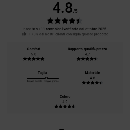
4.8
/5
basato su
11 recensioni verificate
dal ottobre 2025
Il 73% dei nostri clienti consiglia questo prodotto
Comfort
Rapporto qualità-prezzo
5.0
4.7
Taglia
Materiale
4.8
Troppo piccolo
Troppo grande
Colore
4.9