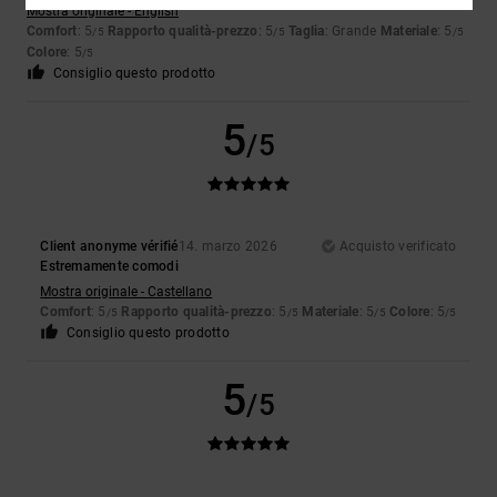
Mostra originale - English
Comfort
: 5
Rapporto qualità-prezzo
: 5
Taglia
: Grande
Materiale
: 5
/5
/5
/5
Colore
: 5
/5
Consiglio questo prodotto
5
/5
Client anonyme vérifié
14. marzo 2026
Acquisto verificato
Estremamente comodi
Mostra originale - Castellano
Comfort
: 5
Rapporto qualità-prezzo
: 5
Materiale
: 5
Colore
: 5
/5
/5
/5
/5
Consiglio questo prodotto
5
/5