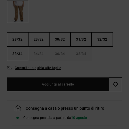
Borse e
risposte
zaini
alle
domande
più
Cinture e
frequenti e
portamonete
accedi al
nostro
28/32
29/32
30/32
31/32
32/32
modulo di
contatto.
33/34
34/34
36/34
38/34
Consulta
le FAQ
Consulta la guida alle taglie
Aggiungi al carrello
Consegna a casa o presso un punto di ritiro
Consegna prevista a partire da
10 agosto