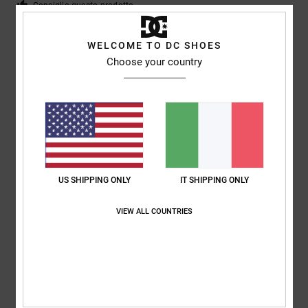
Consiglio questo prodotto
4
WELCOME TO DC SHOES
/5
Choose your country
Marijn
18. maggio 2026
Acquisto verificato
I pantaloni sono meno larghi del previsto, ma sono molto comodi.
Mostra originale - Dutch
Comfort
: 5
Rapporto qualità-prezzo
: 5
Taglia
: Taglia perfetta
/5
/5
Materiale
: 5
Colore
: 5
/5
/5
Consiglio questo prodotto
US SHIPPING ONLY
IT SHIPPING ONLY
4
VIEW ALL COUNTRIES
/5
Lani
21. aprile 2026
Acquisto verificato
Le taglie non corrispondono perfettamente, ma è un buon prodotto