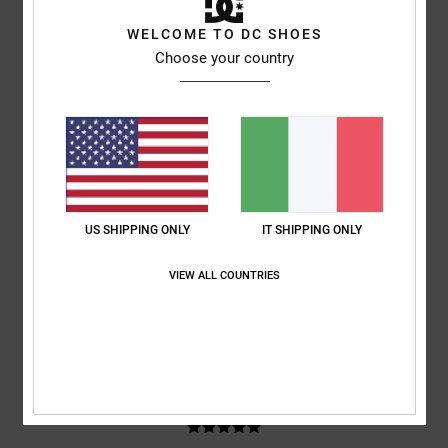
basato su
3 recensioni verificate
dal aprile 2026
WELCOME TO DC SHOES
Il 100% dei nostri clienti consiglia questo prodotto
Choose your country
Comfort
Rapporto qualità-prezzo
5.0
4.5
Taglia
Materiale
4.7
Troppo piccolo
Troppo grande
US SHIPPING ONLY
IT SHIPPING ONLY
Colore
VIEW ALL COUNTRIES
5.0
5
/5