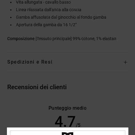
Vita allungata - cavallo basso
Linea rilassata dall'anca alla coscia
Gamba affusolata dal ginocchio al fondo gamba
Apertura della gamba da 16 1/2"
Composizione
[Tessuto principale] 99% cotone, 1% elastan
Spedizioni e Resi
Recensioni dei clienti
Punteggio medio
4.7
/5