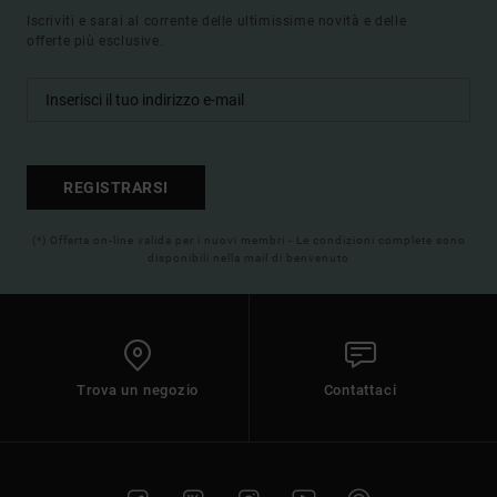
Iscriviti e sarai al corrente delle ultimissime novità e delle
offerte più esclusive.
REGISTRARSI
(*) Offerta on-line valida per i nuovi membri - Le condizioni complete sono
disponibili nella mail di benvenuto
Trova un negozio
Contattaci