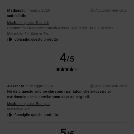
Mathias
20. maggio 2026
Acquisto verificato
soddisfatto
Mostra originale - Deutsch
Comfort
: 5
Rapporto qualità-prezzo
: 4
Taglia
: Taglia perfetta
/5
/5
Materiale
: 5
Colore
: 5
/5
/5
Consiglio questo prodotto
4
/5
Alexandre
12. maggio 2026
Acquisto verificato
Ho dato questo voto perché sono i pantaloni che indosserò al
matrimonio di mia sorella: sono davvero eleganti.
Mostra originale - Français
Materiale
: 4
/5
Consiglio questo prodotto
5