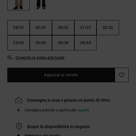
Borse e
risposte
zaini
alle
domande
più
Cinture e
frequenti e
28/32
29/32
30/32
31/32
32/32
portamonete
accedi al
nostro
33/34
34/34
36/34
38/34
modulo di
contatto.
Consulta la guida alle taglie
Consulta
le FAQ
Aggiungi al carrello
Consegna a casa o presso un punto di ritiro
Consegna prevista a partire da
8 agosto
Scopri la disponibilità in negozio
Seleziona una taglia