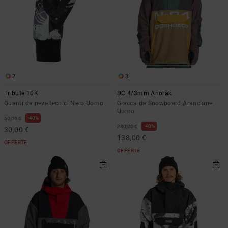
2
3
Tribute 10K
DC 4/3mm Anorak
Guanti da neve tecnici Nero Uomo
Giacca da Snowboard Arancione
Uomo
40%
50,00 €
40%
230,00 €
30,00 €
138,00 €
OFFERTE
OFFERTE