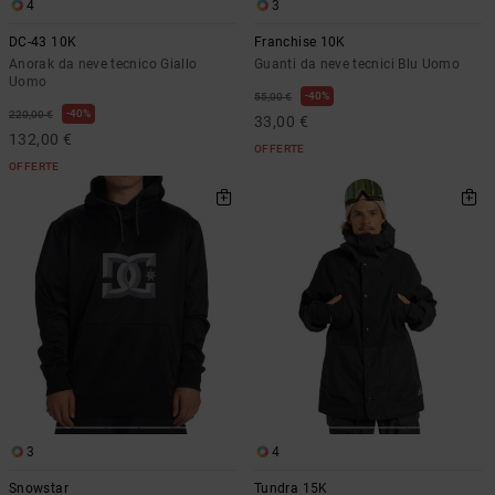
4
3
DC-43 10K
Franchise 10K
Anorak da neve tecnico Giallo
Guanti da neve tecnici Blu Uomo
Uomo
40%
55,00 €
40%
220,00 €
33,00 €
132,00 €
OFFERTE
OFFERTE
3
4
Snowstar
Tundra 15K