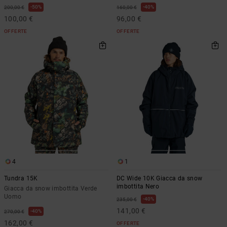
50%
40%
200,00 €
160,00 €
100,00 €
96,00 €
OFFERTE
OFFERTE
4
1
Tundra 15K
DC Wide 10K Giacca da snow
imbottita Nero
Giacca da snow imbottita Verde
Uomo
40%
235,00 €
141,00 €
40%
270,00 €
162,00 €
OFFERTE