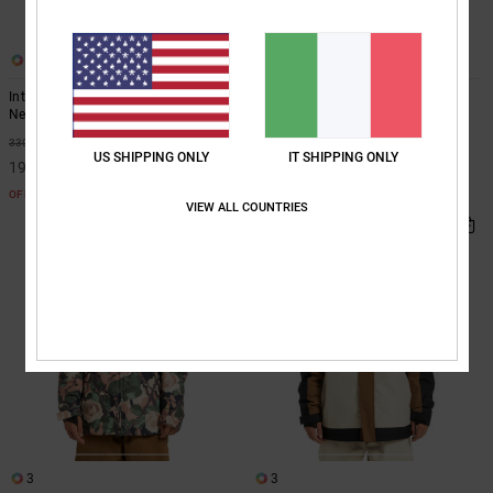
2
3
Intel 30K Giacca da snow imbottita
Basis 30K Giacca da snow
Nero
imbottita Nero
40%
40%
330,00 €
310,00 €
US SHIPPING ONLY
IT SHIPPING ONLY
198,00 €
186,00 €
OFFERTE
OFFERTE
VIEW ALL COUNTRIES
3
3