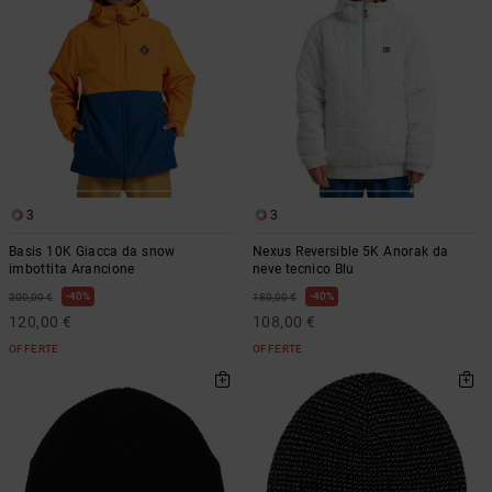
Borse e
risposte
zaini
alle
domande
più
Cinture e
frequenti e
portamonete
accedi al
nostro
modulo di
contatto.
3
3
Consulta
le FAQ
Basis 10K Giacca da snow
Nexus Reversible 5K Anorak da
imbottita Arancione
neve tecnico Blu
40%
40%
200,00 €
180,00 €
120,00 €
108,00 €
OFFERTE
OFFERTE