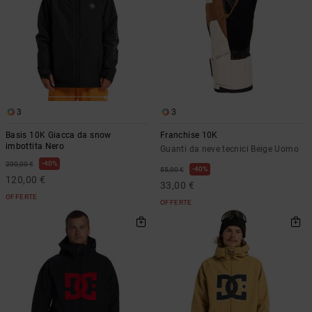
3
3
Basis 10K Giacca da snow
Franchise 10K
imbottita Nero
Guanti da neve tecnici Beige Uomo
40%
200,00 €
40%
55,00 €
120,00 €
33,00 €
OFFERTE
OFFERTE