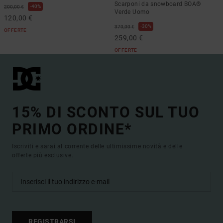
Scarponi da snowboard BOA®
40%
200,00 €
Verde Uomo
120,00 €
30%
370,00 €
OFFERTE
259,00 €
OFFERTE
15% DI SCONTO SUL TUO
PRIMO ORDINE*
Iscriviti e sarai al corrente delle ultimissime novità e delle
offerte più esclusive.
REGISTRARSI