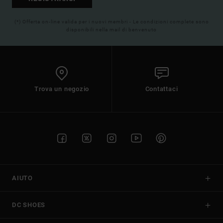
(*) Offerta on-line valida per i nuovi membri - Le condizioni complete sono
disponibili nella mail di benvenuto
Trova un negozio
Contattaci
AIUTO
DC SHOES