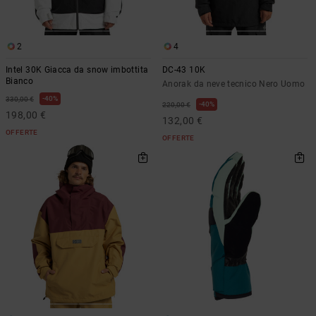
2
4
Intel 30K Giacca da snow imbottita
DC-43 10K
Bianco
Anorak da neve tecnico Nero Uomo
40%
330,00 €
40%
220,00 €
198,00 €
132,00 €
OFFERTE
OFFERTE