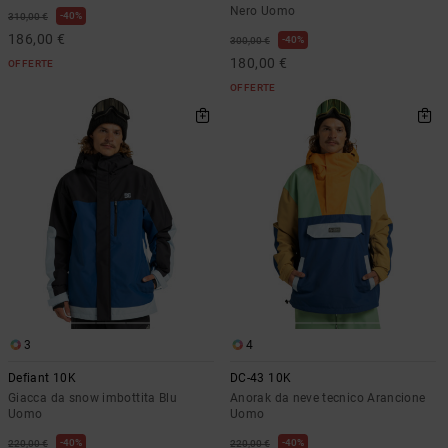
Nero Uomo
40%
310,00 €
186,00 €
40%
300,00 €
180,00 €
OFFERTE
OFFERTE
3
4
Defiant 10K
DC-43 10K
Giacca da snow imbottita Blu
Anorak da neve tecnico Arancione
Uomo
Uomo
40%
40%
220,00 €
220,00 €