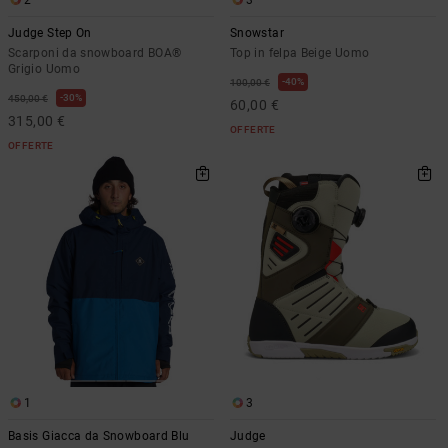
Judge Step On
Snowstar
Scarponi da snowboard BOA®
Top in felpa Beige Uomo
Grigio Uomo
40%
100,00 €
30%
450,00 €
60,00 €
315,00 €
OFFERTE
OFFERTE
1
3
Basis Giacca da Snowboard Blu
Judge