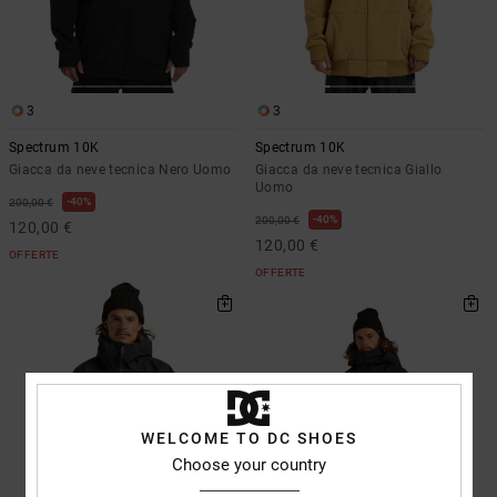
3
3
Spectrum 10K
Spectrum 10K
Giacca da neve tecnica Nero Uomo
Giacca da neve tecnica Giallo
Uomo
40%
200,00 €
40%
200,00 €
120,00 €
120,00 €
OFFERTE
OFFERTE
WELCOME TO DC SHOES
Choose your country