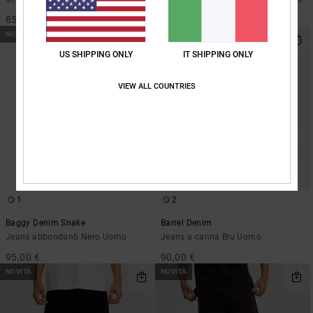
85,00 €
90,00 €
NOVITÀ
NOVITÀ
US SHIPPING ONLY
IT SHIPPING ONLY
VIEW ALL COUNTRIES
1
2
Baggy Denim Snake
Barrel Denim
Jeans abbondanti Nero Uomo
Jeans a canna Blu Uomo
95,00 €
90,00 €
NOVITÀ
NOVITÀ