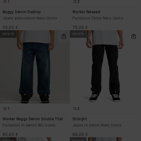
1
2
Borse e
risposte
zaini
alle
Baggy Denim Destroy
Worker Relaxed
domande
Jeans abbondanti Nero Uomo
Pantaloni Chino Nero Uomo
più
Cinture e
95,00 €
75,00 €
frequenti e
portamonete
accedi al
NOVITÀ
NOVITÀ
nostro
modulo di
contatto.
Consulta
le FAQ
1
2
Worker Baggy Denim Double That
Straight
Pantaloni in denim Blu Uomo
Jeans in denim Nero Uomo
85,00 €
80,00 €
NOVITÀ
NOVITÀ