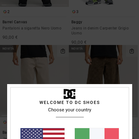
2
3
Barrel Canvas
Baggy
Pantaloni a sigaretta Nero Uomo
Jeans in denim Carpenter Grigio
Uomo
90,00 €
90,00 €
NOVITÀ
NOVITÀ
WELCOME TO DC SHOES
Choose your country
3
2
Baggy
Barrel Cord
Jeans in denim Beige Uomo
Pantaloni di Velluto Marrone Uomo