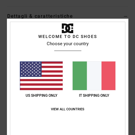
Dettagli & caratteristiche
Maglietta Nero Uomo
WELCOME TO DC SHOES
Style
ADYZT05343
Codice colore
kvj0
Choose your country
Caratteristiche
Collezione:
collezione Capsule
Tessuto:
pesante tessuto in jersey di cotone [260 g/m2]
Vestibilità:
vestibilità standard
Collo:
Girocollo
US SHIPPING ONLY
IT SHIPPING ONLY
Marcatura:
stampa sul petto
Etichetta serigrafata centrale sul collo posteriore
VIEW ALL COUNTRIES
Etichetta verticale sovrapposta sull'orlo
Composizione
100% cotone