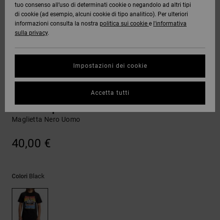
tuo consenso all’uso di determinati cookie o negandolo ad altri tipi
Quiksilver
Tutto
Capispalla
Jeans,
Capispalla
Felpe
Guarda
di cookie (ad esempio, alcuni cookie di tipo analitico). Per ulteriori
Freedom
Stivali da
Pantaloni
Berretti
Tutto
informazioni consulta la nostra
politica sui cookie
e
l'informativa
OFFERTE
Onyx
Snowboard
e Short
sulla privacy
.
Pantaloni
Felpe
Protezione
Accessori
dei dati
AIUTO &
AT-2
Unisex
Guarda
Impostazioni dei cookie
CONTATTI
Shorts
T-shirt
Tutto
Guarda
Guida alle
Liquid
Guarda
Tutto
taglie
T-shirt
Accetta tutti
NEGOZI
Fuego
Boardshorts
Camicie e
Tutto
polo
94 Champs
Maglietta Nero Uomo
Avvia una
CARTA
Guarda
conversazione
REGALO
Tutto
Pantaloni,
per ottenere
40,00 €
jeans e
la risposta
short
più rapida
WISHLIST
alla tua
domanda.
Black
Colori
Berretti e
Avvia una
Cappelli
conversazione
Trova le