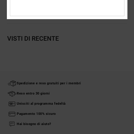
Spedizioni e Resi
VISTI DI RECENTE
Spedizione e reso gratuiti per i membri
Reso entro 30 giorni
Unisciti al programma fedeltà
Pagamento 100% sicuro
Hai bisogno di aiuto?