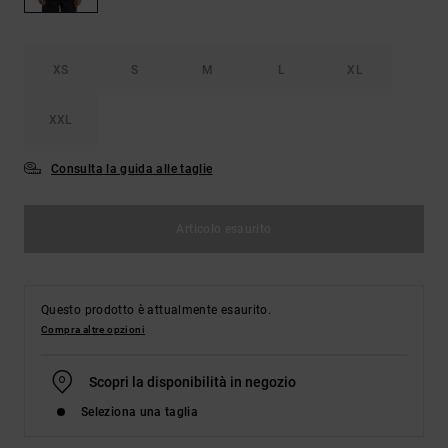
Borse e
risposte
zaini
alle
domande
più
XS
S
M
L
XL
Cinture e
frequenti e
portamonete
accedi al
XXL
nostro
modulo di
contatto.
Consulta la guida alle taglie
Consulta
le FAQ
Articolo esaurito
Questo prodotto è attualmente esaurito.
Compra altre opzioni
Scopri la disponibilità in negozio
Seleziona una taglia