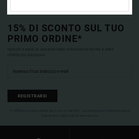
15% DI SCONTO SUL TUO
PRIMO ORDINE*
Iscriviti e sarai al corrente delle ultimissime novità e delle
offerte più esclusive.
REGISTRARSI
(*) Offerta on-line valida per i nuovi membri - Le condizioni complete sono
disponibili nella mail di benvenuto