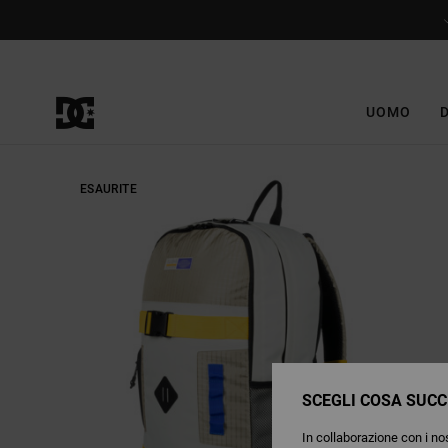
Salta
alle
informazioni
sul
prodotto
UOMO
ESAURITE
SCEGLI COSA SUCC
In collaborazione con i nos