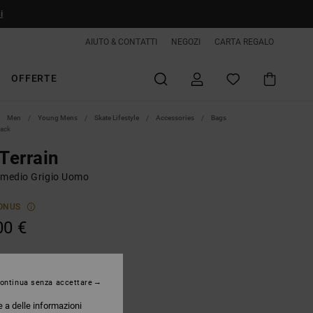
i
AIUTO & CONTATTI
NEGOZI
CARTA REGALO
OFFERTE
Men
Young Mens
Skate Lifestyle
Accessories
Bags
ack
 Terrain
 medio Grigio Uomo
ONUS
00 €
Pelican
ontinua senza accettare
e a delle informazioni