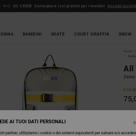
🤟🏻
DC CREW
Consegna e resi gratuiti per i membri
Accedi/ iscrivit
DONNA
BAMBINI
SKATE
COURT GRAFFIK
SNOW
Home
Backp
All
Zaino
ECO-B
75,
Colori
EDE AI TUOI DATI PERSONALI
C
tri partner, utilizziamo i cookie o dei sistemi equivalenti per salvare e/o acceder