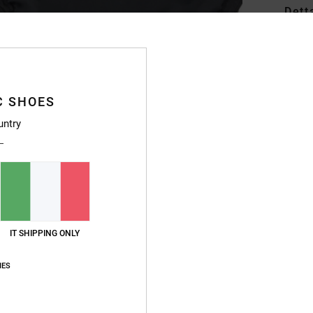
Dett
Zaino
Style
Caratt
C SHOES
untry
C
T
S
S
T
Du
P
IT SHIPPING ONLY
F
IES
S
As
D