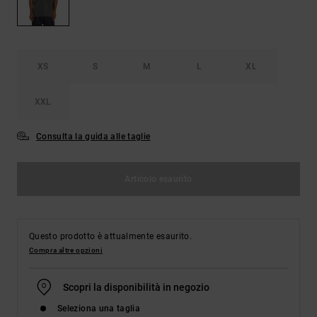
Borse e
risposte
zaini
alle
domande
più
Cinture e
frequenti e
XS
S
M
L
XL
portamonete
accedi al
nostro
modulo di
XXL
contatto.
Consulta la guida alle taglie
Consulta
le FAQ
Articolo esaurito
Questo prodotto è attualmente esaurito.
Compra altre opzioni
Scopri la disponibilità in negozio
Seleziona una taglia