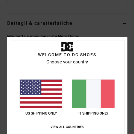
Dettagli & caratteristiche
Maglietta a maniche corte Nero Uomo
Style
ADYZT05427
Codice colore
kzly
WELCOME TO DC SHOES
Caratteristiche
Choose your country
Collezione:
collezione Lineguide
Tessuto:
jersey in misto di cotone (75%) e cotone riciclato
(25%) [200 g/m2]
Tintura/lavaggio:
lavaggio agli enzimi e tintura a pigmenti
Vestibilità:
vestibilità standard
Collo:
Girocollo
US SHIPPING ONLY
IT SHIPPING ONLY
Maniche:
maniche corte
Marcatura:
stampa sul petto
VIEW ALL COUNTRIES
Etichetta serigrafata centrale sul collo posteriore