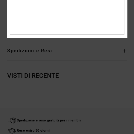
Etichetta verticale sovrapposta sull'orlo
Composizione
[Tessuto principale] 75% cotone, 25% cotone
riciclato
Spedizioni e Resi
VISTI DI RECENTE
Spedizione e reso gratuiti per i membri
Reso entro 30 giorni