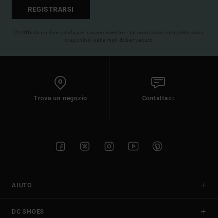
REGISTRARSI
(*) Offerta on-line valida per i nuovi membri - Le condizioni complete sono
disponibili nella mail di benvenuto
Trova un negozio
Contattaci
AIUTO
DC SHOES