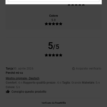
5.0
Troppo piccolo
Troppo grande
Colore
5.0
5
/5
Tanja
30. aprile 2026
Acquisto verificato
Perché mi va
Mostra originale - Deutsch
Comfort
: 4
Rapporto qualità-prezzo
: 4
Taglia
: Grande
Materiale
: 5
/5
/5
/5
Colore
: 5
/5
Consiglio questo prodotto
Verificato da
TrustVille