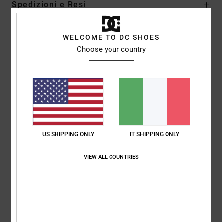
Spedizioni e Resi
WELCOME TO DC SHOES
Recensioni dei clienti
Choose your country
Punteggio medio
5.0
/5
US SHIPPING ONLY
IT SHIPPING ONLY
basato su
1 recensioni verificate
dal aprile 2026
Il 100% dei nostri clienti consiglia questo prodotto
VIEW ALL COUNTRIES
Comfort
Rapporto qualità-prezzo
4.0
4.0
Taglia
Materiale