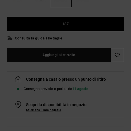
Borse e
risposte
zaini
alle
domande
più
1SZ
Cinture e
frequenti e
portamonete
accedi al
nostro
Consulta la guida alle taglie
modulo di
contatto.
Aggiungi al carrello
Consulta
le FAQ
Consegna a casa o presso un punto di ritiro
Consegna prevista a partire da
11 agosto
Scopri la disponibilità in negozio
Seleziona il mio negozio