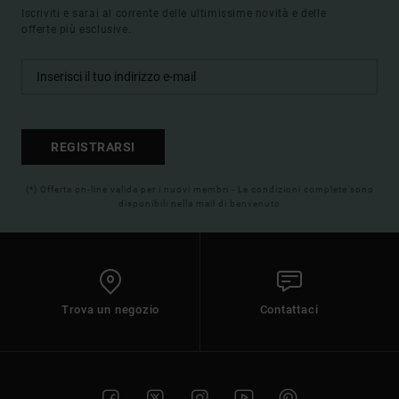
Iscriviti e sarai al corrente delle ultimissime novità e delle
offerte più esclusive.
REGISTRARSI
(*) Offerta on-line valida per i nuovi membri - Le condizioni complete sono
disponibili nella mail di benvenuto
Trova un negozio
Contattaci