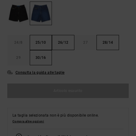
Borse e
risposte
zaini
alle
domande
più
Cinture e
frequenti e
portamonete
accedi al
nostro
24/8
25/10
26/12
27
28/14
modulo di
contatto.
29
30/16
Consulta
le FAQ
Consulta la guida alle taglie
Articolo esaurito
La taglia selezionata non è più disponibile online.
Compra altre opzioni