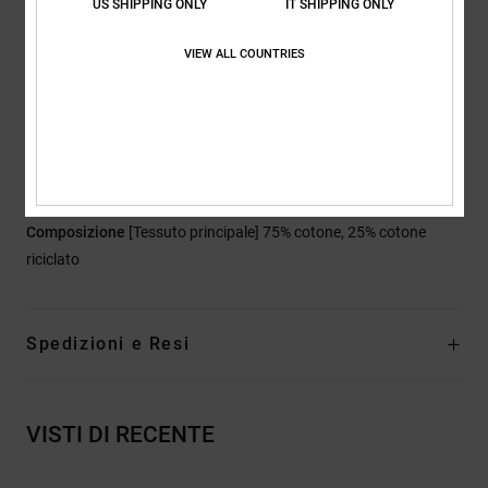
US SHIPPING ONLY
IT SHIPPING ONLY
2 tasche posteriori applicate
Ricamo DCSHOECO sul taschino portamonete
VIEW ALL COUNTRIES
Linea abbondante dall'anca alla coscia
Gamba ampia con leggero effetto svasato
Apertura della gamba:
20.5"
Cucitura interna:
interno gamba: 6.5"
Orlo esterno:
orlo esterno medio da 18,5"
Composizione
[Tessuto principale] 75% cotone, 25% cotone
riciclato
Spedizioni e Resi
VISTI DI RECENTE