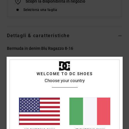
Scopri la disponibilità in negozio
Seleziona una taglia
Dettagli & caratteristiche
Bermuda in denim Blu Ragazzo 8-16
Style
EDBDS03016
Codice colore
blcw
Caratteristiche
WELCOME TO DC SHOES
Choose your country
Tessuto:
cotone, tessuto rigido comfort in cotone riciclato
[13 oz]
Classificazione EIM a basso impatto
Vestibilità:
vestibilità baggy per un look abbondante
Patta/vita:
Parte anteriore fissa standard Vita
Cerniera metallica n. 4,5 sulla patta
2 tasche all'americana