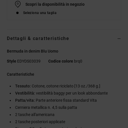
Scopri la disponibilità in negozio
Seleziona una taglia
Dettagli & caratteristiche
Bermuda in denim Blu Uomo
Style
EDYDS03039
Codice colore
brq0
Caratteristiche
Tessuto:
Cotone, cotone riciclato [13 oz./368 g.]
Vestibilità:
vestibilità baggy per un look abbondante
Patta/vita:
Parte anteriore fissa standard Vita
Cerniera metallica n. 4,5 sulla patta
2 tasche all'americana
2 tasche posteriori applicate