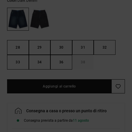
Dark Denim
Colori
Borse e
risposte
zaini
alle
domande
più
Cinture e
frequenti e
portamonete
accedi al
nostro
modulo di
contatto.
28
29
30
31
32
Consulta
33
34
36
38
le FAQ
Aggiungi al carrello
Consegna a casa o presso un punto di ritiro
Consegna prevista a partire da
11 agosto