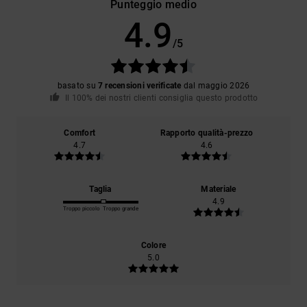
Punteggio medio
4.9
/5
basato su
7 recensioni verificate
dal maggio 2026
Il 100% dei nostri clienti consiglia questo prodotto
Comfort
Rapporto qualità-prezzo
4.7
4.6
Taglia
Materiale
4.9
Troppo piccolo
Troppo grande
Colore
5.0