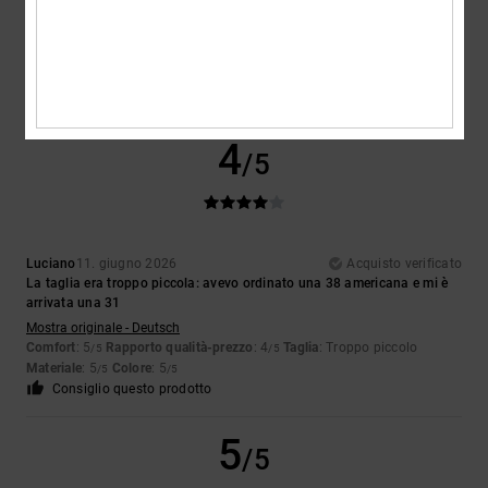
in offerta ✨️
Mostra originale - Français
Comfort
: 5
Rapporto qualità-prezzo
: 4
Taglia
: Taglia perfetta
/5
/5
Materiale
: 5
Colore
: 5
/5
/5
Consiglio questo prodotto
4
/5
Luciano
11. giugno 2026
Acquisto verificato
La taglia era troppo piccola: avevo ordinato una 38 americana e mi è
arrivata una 31
Mostra originale - Deutsch
Comfort
: 5
Rapporto qualità-prezzo
: 4
Taglia
: Troppo piccolo
/5
/5
Materiale
: 5
Colore
: 5
/5
/5
Consiglio questo prodotto
5
/5