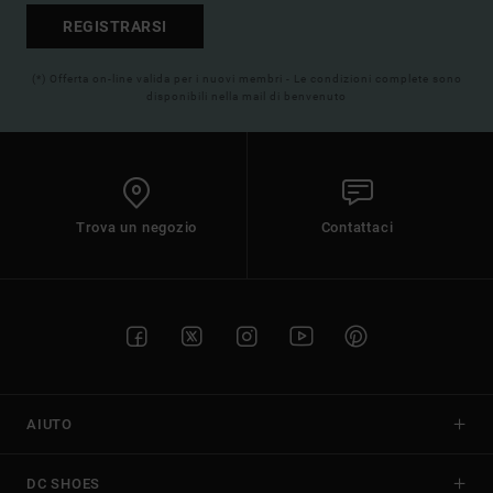
REGISTRARSI
(*) Offerta on-line valida per i nuovi membri - Le condizioni complete sono
disponibili nella mail di benvenuto
Trova un negozio
Contattaci
AIUTO
DC SHOES