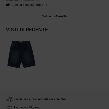
Materiale
: 5
Colore
: 5
/5
/5
Consiglio questo prodotto
Verificato da
TrustVille
VISTI DI RECENTE
Spedizione e reso gratuiti per i membri
Reso entro 30 giorni